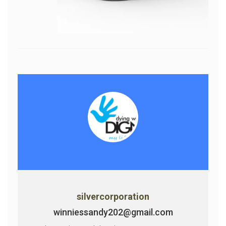
silvercorporation
winniessandy202@gmail.com