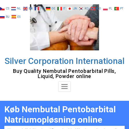
Skip
CS
NL
EN
FR
DE
IT
JA
KO
NO
PL
PT
to
RU
ES
content
Silver Corporation International
Buy Quality Nembutal Pentobarbital Pills,
Liquid, Powder online
Toggle
Navigation
Køb Nembutal Pentobarbital
Natriumopløsning online