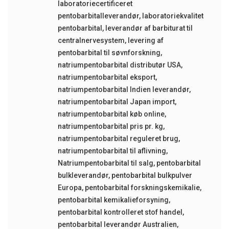
laboratoriecertificeret
pentobarbitalleverandør
,
laboratoriekvalitet
pentobarbital
,
leverandør af barbiturat til
centralnervesystem
,
levering af
pentobarbital til søvnforskning
,
natriumpentobarbital distributør USA
,
natriumpentobarbital eksport
,
natriumpentobarbital Indien leverandør
,
natriumpentobarbital Japan import
,
natriumpentobarbital køb online
,
natriumpentobarbital pris pr. kg
,
natriumpentobarbital reguleret brug
,
natriumpentobarbital til aflivning
,
Natriumpentobarbital til salg
,
pentobarbital
bulkleverandør
,
pentobarbital bulkpulver
Europa
,
pentobarbital forskningskemikalie
,
pentobarbital kemikalieforsyning
,
pentobarbital kontrolleret stof handel
,
pentobarbital leverandør Australien
,