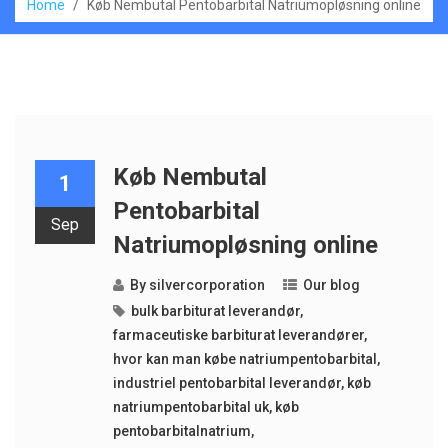
Home
/
Køb Nembutal Pentobarbital Natriumopløsning online
Køb Nembutal
1
Pentobarbital
Sep
Natriumopløsning online
By
silvercorporation
Our blog
bulk barbiturat leverandør
,
farmaceutiske barbiturat leverandører
,
hvor kan man købe natriumpentobarbital
,
industriel pentobarbital leverandør
,
køb
natriumpentobarbital uk
,
køb
pentobarbitalnatrium
,