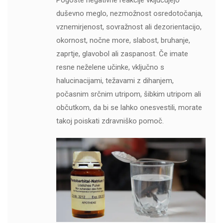
Pogoste negativne reakcije vključujejo
duševno meglo, nezmožnost osredotočanja,
vznemirjenost, sovražnost ali dezorientacijo,
okornost, nočne more, slabost, bruhanje,
zaprtje, glavobol ali zaspanost. Če imate
resne neželene učinke, vključno s
halucinacijami, težavami z dihanjem,
počasnim srčnim utripom, šibkim utripom ali
občutkom, da bi se lahko onesvestili, morate
takoj poiskati zdravniško pomoč.