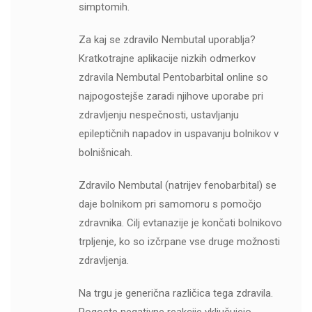
simptomih.
Za kaj se zdravilo Nembutal uporablja?
Kratkotrajne aplikacije nizkih odmerkov
zdravila Nembutal Pentobarbital online so
najpogostejše zaradi njihove uporabe pri
zdravljenju nespečnosti, ustavljanju
epileptičnih napadov in uspavanju bolnikov v
bolnišnicah.
Zdravilo Nembutal (natrijev fenobarbital) se
daje bolnikom pri samomoru s pomočjo
zdravnika. Cilj evtanazije je končati bolnikovo
trpljenje, ko so izčrpane vse druge možnosti
zdravljenja.
Na trgu je generična različica tega zdravila.