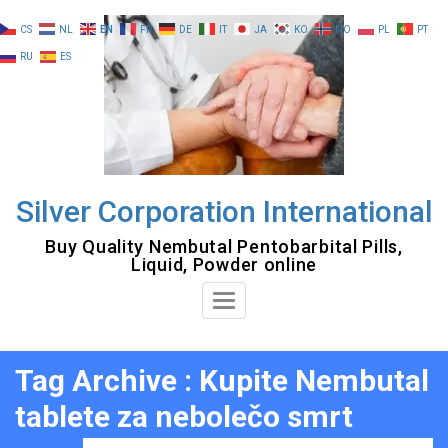
Skip
CS
NL
EN
FR
DE
IT
JA
KO
NO
PL
PT
to
RU
ES
content
Silver Corporation International
Buy Quality Nembutal Pentobarbital Pills,
Liquid, Powder online
Toggle
Navigation
Tag Archive : Kupite Nembutal
tablete za nebolečo smrt