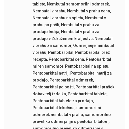
tablete
,
Nembutal samomorilni odmerek
,
Nembutal v prahu
,
Nembutal v prahu cena
,
Nembutal v prahu na spletu
,
Nembutal v
prahu po pošti
,
Nembutal v prahu za
prodajo Indija
,
Nembutal v prahu za
prodajo v Združenem kraljestvu
,
Nembutal
v prahu za samomor
,
Odmerjanje nembutal
v prahu
,
Pentobarbital
,
Pentobarbital brez
recepta
,
Pentobarbital cena
,
Pentobarbital
miren samomor
,
Pentobarbital na spletu
,
Pentobarbital natrij
,
Pentobarbital natrij za
prodajo
,
Pentobarbital odmerek
,
Pentobarbital po pošti
,
Pentobarbital prašek
dobavitelj izdelka
,
Pentobarbital tablete
,
Pentobarbital tablete za prodajo
,
Pentobarbital tekočina
,
samomorilni
odmerek nembutal v prahu
,
samomorilno
preveliko odmerjanje s pentobarbitalom
,
samomorilno preveliko odmerjanje s