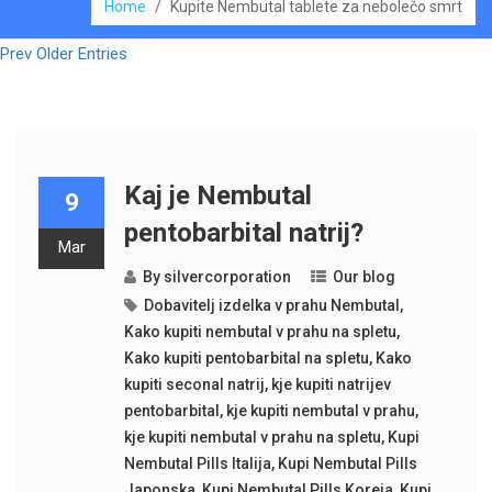
Home
/
Kupite Nembutal tablete za nebolečo smrt
Prev Older Entries
Kaj je Nembutal
9
pentobarbital natrij?
Mar
By
silvercorporation
Our blog
Dobavitelj izdelka v prahu Nembutal
,
Kako kupiti nembutal v prahu na spletu
,
Kako kupiti pentobarbital na spletu
,
Kako
kupiti seconal natrij
,
kje kupiti natrijev
pentobarbital
,
kje kupiti nembutal v prahu
,
kje kupiti nembutal v prahu na spletu
,
Kupi
Nembutal Pills Italija
,
Kupi Nembutal Pills
Japonska
,
Kupi Nembutal Pills Koreja
,
Kupi