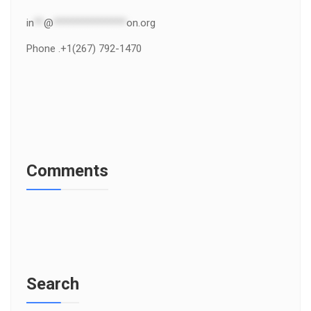
in
**
@
***************
on.org
Phone .+1(267) 792-1470
Comments
Search