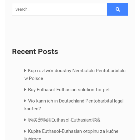
Recent Posts
Kup roztwór doustny Nembutalu Pentobarbitalu
w Polsce
Buy Euthasol-Euthasian solution for pet
Wo kann ich in Deutschland Pentobarbital legal
kaufen?
购买宠物用Euthasol-Euthasian溶液
Kupite Euthasol-Euthasian otopinu za kućne
ljubimce