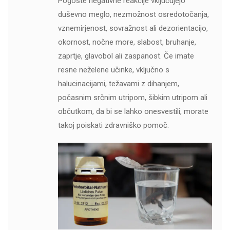
Pogoste negativne reakcije vključujejo
duševno meglo, nezmožnost osredotočanja,
vznemirjenost, sovražnost ali dezorientacijo,
okornost, nočne more, slabost, bruhanje,
zaprtje, glavobol ali zaspanost. Če imate
resne neželene učinke, vključno s
halucinacijami, težavami z dihanjem,
počasnim srčnim utripom, šibkim utripom ali
občutkom, da bi se lahko onesvestili, morate
takoj poiskati zdravniško pomoč.