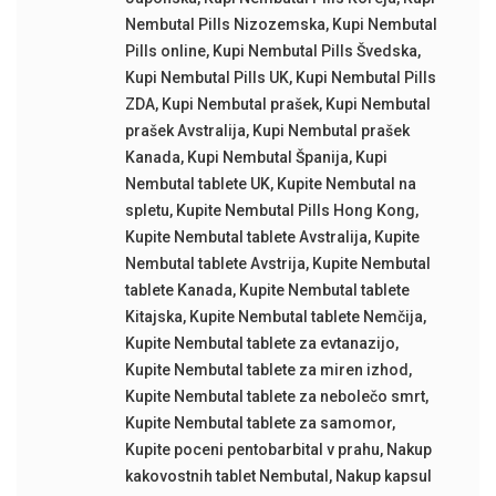
Nembutal Pills Nizozemska
,
Kupi Nembutal
Pills online
,
Kupi Nembutal Pills Švedska
,
Kupi Nembutal Pills UK
,
Kupi Nembutal Pills
ZDA
,
Kupi Nembutal prašek
,
Kupi Nembutal
prašek Avstralija
,
Kupi Nembutal prašek
Kanada
,
Kupi Nembutal Španija
,
Kupi
Nembutal tablete UK
,
Kupite Nembutal na
spletu
,
Kupite Nembutal Pills Hong Kong
,
Kupite Nembutal tablete Avstralija
,
Kupite
Nembutal tablete Avstrija
,
Kupite Nembutal
tablete Kanada
,
Kupite Nembutal tablete
Kitajska
,
Kupite Nembutal tablete Nemčija
,
Kupite Nembutal tablete za evtanazijo
,
Kupite Nembutal tablete za miren izhod
,
Kupite Nembutal tablete za nebolečo smrt
,
Kupite Nembutal tablete za samomor
,
Kupite poceni pentobarbital v prahu
,
Nakup
kakovostnih tablet Nembutal
,
Nakup kapsul