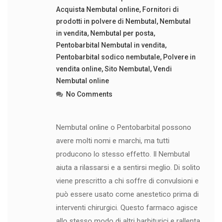
Acquista Nembutal online
,
Fornitori di
prodotti in polvere di Nembutal
,
Nembutal
in vendita
,
Nembutal per posta
,
Pentobarbital Nembutal in vendita
,
Pentobarbital sodico nembutale
,
Polvere in
vendita online
,
Sito Nembutal
,
Vendi
Nembutal online
No Comments
Nembutal online o Pentobarbital possono
avere molti nomi e marchi, ma tutti
producono lo stesso effetto. Il Nembutal
aiuta a rilassarsi e a sentirsi meglio. Di solito
viene prescritto a chi soffre di convulsioni e
può essere usato come anestetico prima di
interventi chirurgici. Questo farmaco agisce
allo stesso modo di altri barbiturici e rallenta