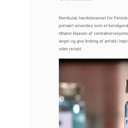
Nembutal, handelsnavnet for Pentobarb
primært anvendes som et beroligende m
tilhører klassen af ​​centralnervesys
angst og give lindring af anfald i høj
uden recept