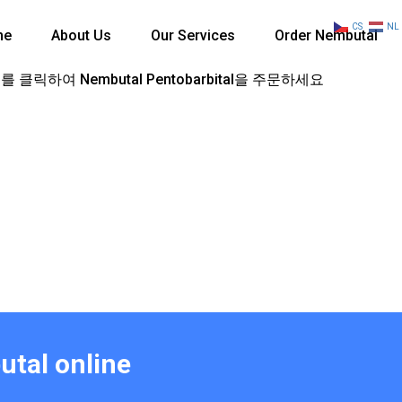
CS
NL
me
About Us
Our Services
Order Nembutal
 클릭하여 Nembutal Pentobarbital을 주문하세요
utal online