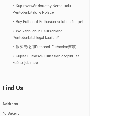
Kup roztwór doustny Nembutalu
Pentobarbitalu w Polsce
Buy Euthasol-Euthasian solution for pet
Wo kann ich in Deutschland
Pentobarbital legal kaufen?
购买宠物用Euthasol-Euthasian溶液
Kupite Euthasol-Euthasian otopinu za
kućne ljubimce
Find Us
Address
46 Baker ,