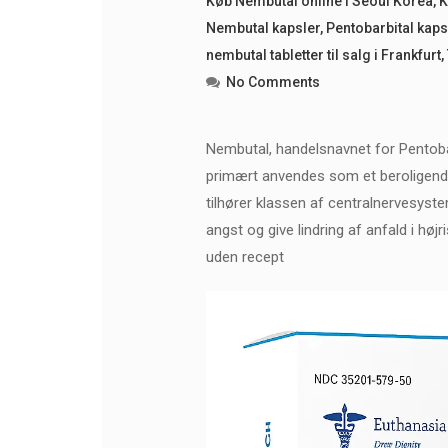
Køb Nembutal online i Seoul Korea
,
K
Nembutal kapsler
,
Pentobarbital kaps
nembutal tabletter til salg i Frankfurt
,
No Comments
Nembutal, handelsnavnet for Pentobarb
primært anvendes som et beroligende m
tilhører klassen af ​​centralnervesys
angst og give lindring af anfald i høj
uden recept