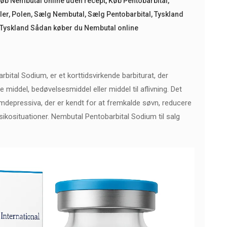
øb Nembutal online uden recept
,
Køb Pentobarbital
,
ler
,
Polen
,
Sælg Nembutal
,
Sælg Pentobarbital
,
Tyskland
Tyskland Sådan køber du Nembutal online
ital Sodium, er et korttidsvirkende barbiturat, der
iddel, bedøvelsesmiddel eller middel til aflivning. Det
temdepressiva, der er kendt for at fremkalde søvn, reducere
risikosituationer. Nembutal Pentobarbital Sodium til salg