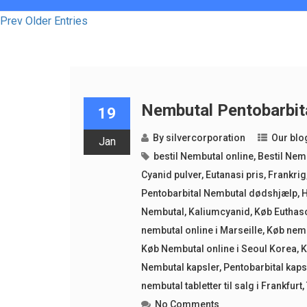
Prev Older Entries
Nembutal Pentobarbita
19
By
silvercorporation
Our blo
Jan
bestil Nembutal online
,
Bestil Nem
Cyanid pulver
,
Eutanasi pris
,
Frankrig
Pentobarbital Nembutal dødshjælp
,
H
Nembutal
,
Kaliumcyanid
,
Køb Euthas
nembutal online i Marseille
,
Køb nemb
Køb Nembutal online i Seoul Korea
,
K
Nembutal kapsler
,
Pentobarbital kaps
nembutal tabletter til salg i Frankfurt
,
No Comments