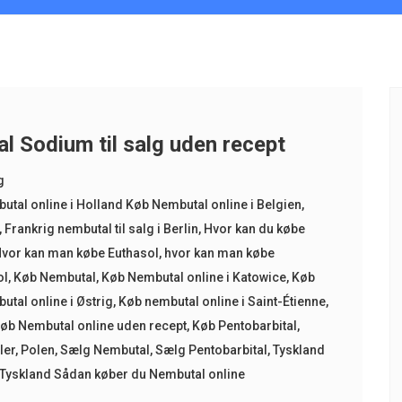
l Sodium til salg uden recept
g
butal online i Holland Køb Nembutal online i Belgien
,
,
Frankrig nembutal til salg i Berlin
,
Hvor kan du købe
vor kan man købe Euthasol
,
hvor kan man købe
ol
,
Køb Nembutal
,
Køb Nembutal online i Katowice
,
Køb
utal online i Østrig
,
Køb nembutal online i Saint-Étienne
,
øb Nembutal online uden recept
,
Køb Pentobarbital
,
ler
,
Polen
,
Sælg Nembutal
,
Sælg Pentobarbital
,
Tyskland
Tyskland Sådan køber du Nembutal online