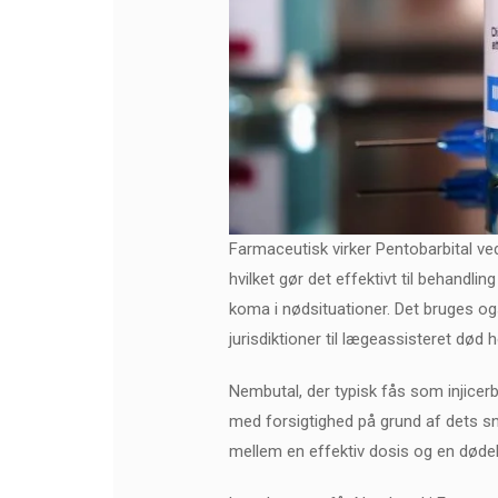
Farmaceutisk virker Pentobarbital ve
hvilket gør det effektivt til behandl
koma i nødsituationer. Det bruges også
jurisdiktioner til lægeassisteret død 
Nembutal, der typisk fås som injicerb
med forsigtighed på grund af dets snæ
mellem en effektiv dosis og en dødelig