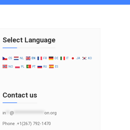
Select Language
CS
NL
EN
FR
DE
IT
JA
KO
NO
PL
PT
RU
ES
Contact us
in
**
@
***************
on.org
Phone .+1(267) 792-1470