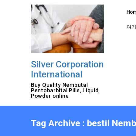
Skip
to
Ho
content
여기를
Silver Corporation
International
Buy Quality Nembutal
Pentobarbital Pills, Liquid,
Powder online
Tag Archive : bestil Nemb