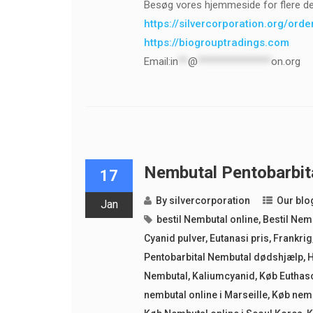
Besøg vores hjemmeside for flere det
https://silvercorporation.org/ord
https://biogrouptradings.com
Email:
in
**
@
***************
on.org
Nembutal Pentobarbita
17
By
silvercorporation
Our blo
Jan
bestil Nembutal online
,
Bestil Nem
Cyanid pulver
,
Eutanasi pris
,
Frankrig
Pentobarbital Nembutal dødshjælp
,
H
Nembutal
,
Kaliumcyanid
,
Køb Euthas
nembutal online i Marseille
,
Køb nemb