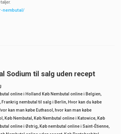
aljer.
er-nembutal/
l Sodium til salg uden recept
g
butal online i Holland Køb Nembutal online i Belgien
,
,
Frankrig nembutal til salg i Berlin
,
Hvor kan du købe
vor kan man købe Euthasol
,
hvor kan man købe
ol
,
Køb Nembutal
,
Køb Nembutal online i Katowice
,
Køb
utal online i Østrig
,
Køb nembutal online i Saint-Étienne
,