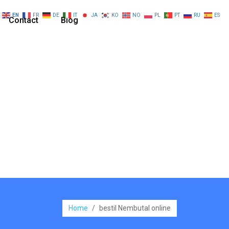
EN
FR
DE
IT
JA
KO
NO
PL
PT
RU
ES
Contact
Blog
Home
/
bestil Nembutal online