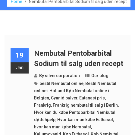
Home
/
Nembutal Pentobarbital Sodium til salg uden recept
Nembutal Pentobarbital
19
Sodium til salg uden recept
Jan
By
silvercorporation
Our blog
bestil Nembutal online
,
Bestil Nembutal
online i Holland Køb Nembutal online i
Belgien
,
Cyanid pulver
,
Eutanasi pris
,
Frankrig
,
Frankrig nembutal til salg i Berlin
,
Hvor kan du købe Pentobarbital Nembutal
dødshjælp
,
Hvor kan man købe Euthasol
,
hvor kan man købe Nembutal
,
Kaliumcyanid
,
Køb Euthasol
,
Køb Nembutal
,