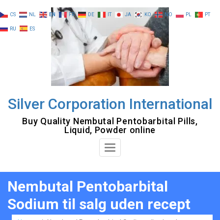
Skip
CS
NL
EN
FR
DE
IT
JA
KO
NO
PL
PT
to
RU
ES
content
Silver Corporation International
Buy Quality Nembutal Pentobarbital Pills,
Liquid, Powder online
Toggle
Navigation
Nembutal Pentobarbital
Sodium til salg uden recept