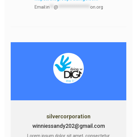
Email:
in
**
@
***************
on.org
silvercorporation
winniessandy202@gmail.com
Lorem ipsum dolor sit amet, consectetur