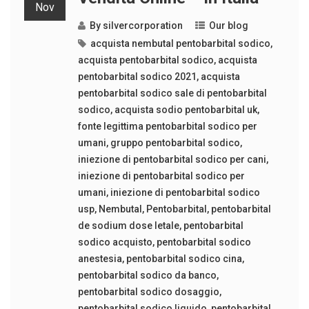
Nov
By
silvercorporation
Our blog
acquista nembutal pentobarbital sodico
,
acquista pentobarbital sodico
,
acquista
pentobarbital sodico 2021
,
acquista
pentobarbital sodico sale di pentobarbital
sodico
,
acquista sodio pentobarbital uk
,
fonte legittima pentobarbital sodico per
umani
,
gruppo pentobarbital sodico
,
iniezione di pentobarbital sodico per cani
,
iniezione di pentobarbital sodico per
umani
,
iniezione di pentobarbital sodico
usp
,
Nembutal
,
Pentobarbital
,
pentobarbital
de sodium dose letale
,
pentobarbital
sodico acquisto
,
pentobarbital sodico
anestesia
,
pentobarbital sodico cina
,
pentobarbital sodico da banco
,
pentobarbital sodico dosaggio
,
pentobarbital sodico liquido
,
pentobarbital