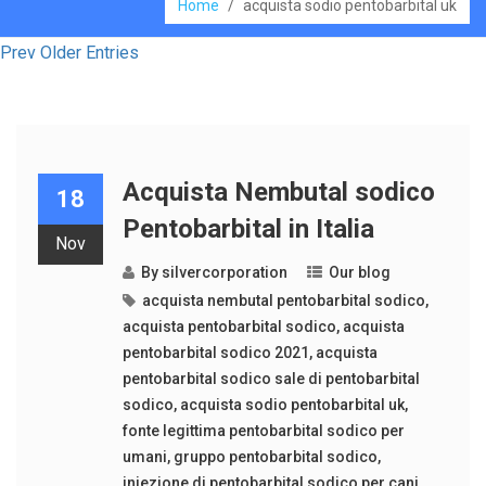
Home
/
acquista sodio pentobarbital uk
Prev Older Entries
Acquista Nembutal sodico
18
Pentobarbital in Italia
Nov
By
silvercorporation
Our blog
acquista nembutal pentobarbital sodico
,
acquista pentobarbital sodico
,
acquista
pentobarbital sodico 2021
,
acquista
pentobarbital sodico sale di pentobarbital
sodico
,
acquista sodio pentobarbital uk
,
fonte legittima pentobarbital sodico per
umani
,
gruppo pentobarbital sodico
,
iniezione di pentobarbital sodico per cani
,