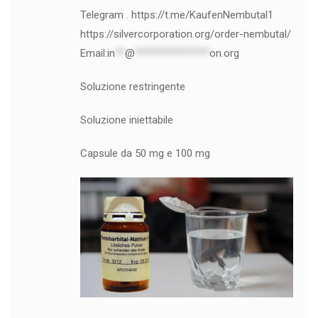
Telegram . https://t.me/KaufenNembutal1
https://silvercorporation.org/order-nembutal/
Email:
in
**
@
***************
on.org
Soluzione restringente
Soluzione iniettabile
Capsule da 50 mg e 100 mg