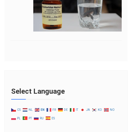
Select Language
CS
NL
EN
FR
DE
IT
JA
KO
NO
PL
PT
RU
ES