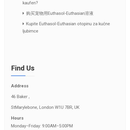
kaufen?
购买宠物用Euthasol-Euthasian溶液
Kupite Euthasol-Euthasian otopinu za kućne
ljubimce
Find Us
Address
46 Baker ,
St
Marylebone, London W1U 7BR, UK
Hours
Monday–Friday: 9:00AM–5:00PM