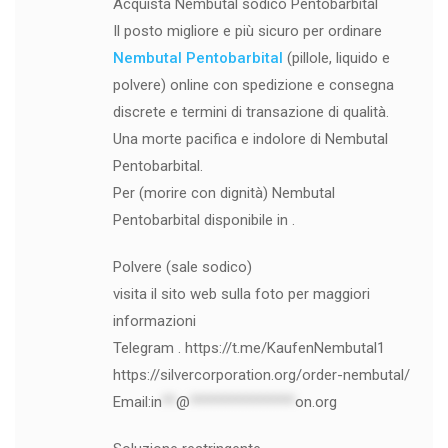
Acquista Nembutal sodico Pentobarbital
Il posto migliore e più sicuro per ordinare
Nembutal Pentobarbital
(pillole, liquido e
polvere) online con spedizione e consegna
discrete e termini di transazione di qualità.
Una morte pacifica e indolore di Nembutal
Pentobarbital.
Per (morire con dignità) Nembutal
Pentobarbital disponibile in .
Polvere (sale sodico)
visita il sito web sulla foto per maggiori
informazioni
Telegram . https://t.me/KaufenNembutal1
https://silvercorporation.org/order-nembutal/
Email:
in
**
@
***************
on.org