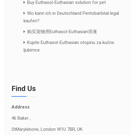
Buy Euthasol-Euthasian solution for pet
Wo kann ich in Deutschland Pentobarbital legal
kaufen?
购买宠物用Euthasol-Euthasian溶液
Kupite Euthasol-Euthasian otopinu za kućne
ljubimce
Find Us
Address
46 Baker ,
St
Marylebone, London W1U 7BR, UK