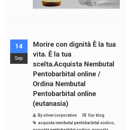
Morire con dignità È la tua
14
vita. È la tua
Sep
scelta.Acquista Nembutal
Pentobarbital online /
Ordina Nembutal
Pentobarbital online
(eutanasia)
By
silvercorporation
Our blog
acquista nembutal pentobarbital sodico
,
acquista pentobarbital sodico
,
acquista