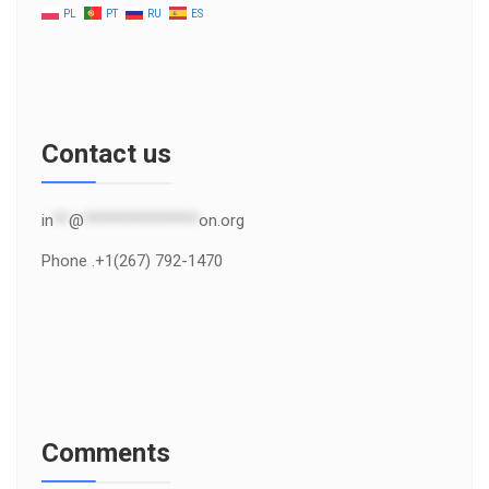
PL
PT
RU
ES
Contact us
in
**
@
***************
on.org
Phone .+1(267) 792-1470
Comments