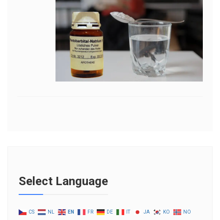
Select Language
CS
NL
EN
FR
DE
IT
JA
KO
NO