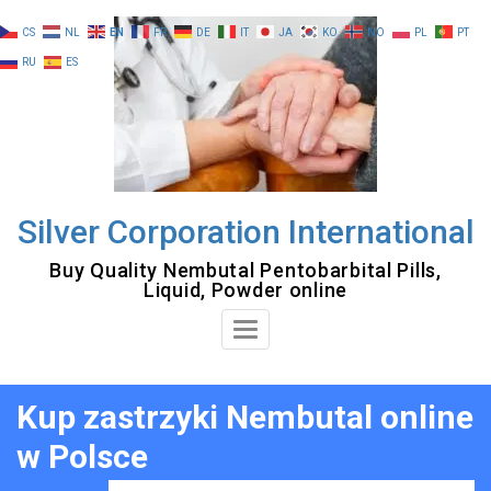
Skip
CS
NL
EN
FR
DE
IT
JA
KO
NO
PL
PT
to
RU
ES
content
Silver Corporation International
Buy Quality Nembutal Pentobarbital Pills,
Liquid, Powder online
Toggle
Navigation
Kup zastrzyki Nembutal online
w Polsce