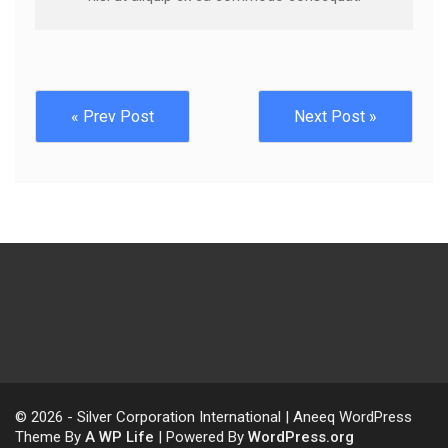
« Prev Post
Next Post »
© 2026 - Silver Corporation International | Aneeq WordPress
Theme By
A WP Life
| Powered By
WordPress.org