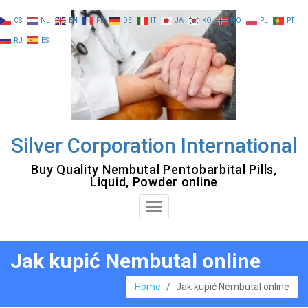
Skip
CS
NL
EN
FR
DE
IT
JA
KO
NO
PL
PT
to
RU
ES
content
Silver Corporation International
Buy Quality Nembutal Pentobarbital Pills,
Liquid, Powder online
Toggle
Navigation
Jak kupić Nembutal online
Home
/
Jak kupić Nembutal online