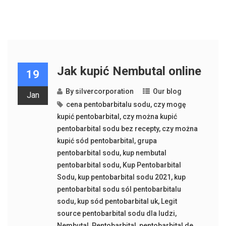
Jak kupić Nembutal online
19
By
silvercorporation
Our blog
Jan
cena pentobarbitalu sodu
,
czy mogę
kupić pentobarbital
,
czy można kupić
pentobarbital sodu bez recepty
,
czy można
kupić sód pentobarbital
,
grupa
pentobarbital sodu
,
kup nembutal
pentobarbital sodu
,
Kup Pentobarbital
Sodu
,
kup pentobarbital sodu 2021
,
kup
pentobarbital sodu sól pentobarbitalu
sodu
,
kup sód pentobarbital uk
,
Legit
source pentobarbital sodu dla ludzi
,
Nembutal
,
Pentobarbital
,
pentobarbital de