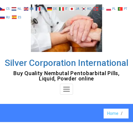
Skip
CS
NL
EN
FR
DE
IT
JA
KO
NO
PL
PT
to
RU
ES
content
Silver Corporation International
Buy Quality Nembutal Pentobarbital Pills,
Liquid, Powder online
Toggle
Navigation
Home
/