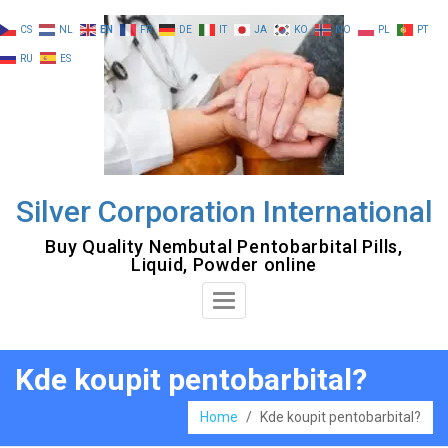
Skip
CS
NL
EN
FR
DE
IT
JA
KO
NO
PL
PT
to
RU
ES
content
Silver Corporation International
Buy Quality Nembutal Pentobarbital Pills,
Liquid, Powder online
Toggle
Navigation
Kde koupit pentobarbital?
Home
/
Kde koupit pentobarbital?