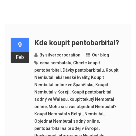
Kde koupit pentobarbital?
9
By
silvercorporation
Our blog
Feb
cena nembutalu
,
Chcete koupit
pentobarbital
,
Dávky pentobarbitalu
,
Koupit
Nembutal lékárenské kvality
,
Koupit
Nembutal online ve Španělsku
,
Koupit
Nembutal v Koreji
,
Koupit pentobarbital
sodný ve Walesu
,
koupit tekutý Nembutal
online
,
Mohu si u vás objednat Nembutal?
Koupit Nembutal v Belgii
,
Nembutal
,
Objednat Nembutal sodný online
,
pentobarbital na prodej v Evropě
,
Poskytnout informace o Nembutalu