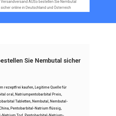
Versandversand AUSo bestellen Sie Nembutal
sicher online in Deutschland und Österreich
stellen Sie Nembutal sicher
m rezeptfrei kaufen
,
Legitime Quelle für
tal oral
,
Natriumpentobarbital Preis
,
barbital Tabletten
,
Nembutal
,
Nembutal-
China
,
Pentobarbital-Natrium flüssig
,
l-Natrium Tod
,
Pentobarbital-Natrium-