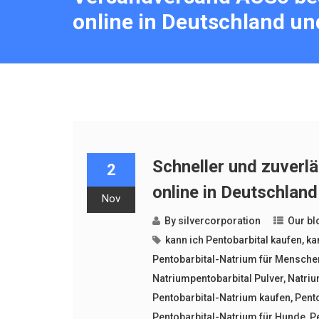
online in Deutschland un
Schneller und zuverl
2
online in Deutschland
Nov
By
silvercorporation
Our bl
kann ich Pentobarbital kaufen
,
ka
Pentobarbital-Natrium für Mensche
Natriumpentobarbital Pulver
,
Natriu
Pentobarbital-Natrium kaufen
,
Pento
Pentobarbital-Natrium für Hunde
,
P