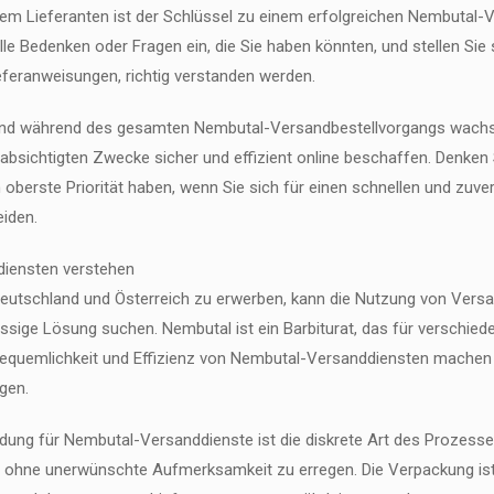
em Lieferanten ist der Schlüssel zu einem erfolgreichen Nembutal-V
le Bedenken oder Fragen ein, die Sie haben könnten, und stellen Sie si
eferanweisungen, richtig verstanden werden.
 und während des gesamten Nembutal-Versandbestellvorgangs wachs
absichtigten Zwecke sicher und effizient online beschaffen. Denken 
 oberste Priorität haben, wenn Sie sich für einen schnellen und zuv
iden.
diensten verstehen
eutschland und Österreich zu erwerben, kann die Nutzung von Versa
lässige Lösung suchen. Nembutal ist ein Barbiturat, das für verschi
equemlichkeit und Effizienz von Nembutal-Versanddiensten machen sie
gen.
eidung für Nembutal-Versanddienste ist die diskrete Art des Prozes
ohne unerwünschte Aufmerksamkeit zu erregen. Die Verpackung ist of