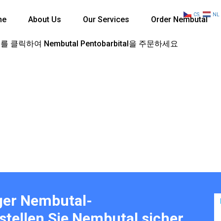
CS
NL
me
About Us
Our Services
Order Nembutal
 클릭하여 Nembutal Pentobarbital을 주문하세요
ger Nembutal-
tellen Sie Nembutal sicher