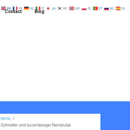
EN
FR
DE
IT
JA
KO
NO
PL
PT
RU
ES
Contact
Blog
Home
/
Schneller und zuverlässiger Nembutal-