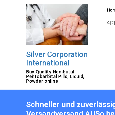
Skip
to
Ho
content
여기를
Silver Corporation
International
Buy Quality Nembutal
Pentobarbital Pills, Liquid,
Powder online
Schneller und zuverlässi
Versandversand AUSo bes