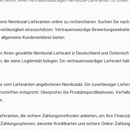
abei helfen, einen vertrauenswürdigen Nembutal-Lieferanten zu finden:
dene Nembutal-Lieferanten online zu recherchieren. Suchen Sie nac
erlässigkeit einzuschätzen. Vertrauenswürdige Bewertungswebsites u
 allgemeine Kundenerlebnis bieten.
on Ihnen gewählte Nembutal-Lieferant in Deutschland und Österreich le
 die seine Legitimität belegen. Ein vertrauenswürdiger Lieferant hält
des vom Lieferanten angebotenen Nembutals. Ein zuverlässiger Liefer
schriften entspricht. Überprüfen Sie Produktspezifikationen, Verfal
n.
feranten, die sichere Zahlungsmethoden anbieten, um Ihre Finanzd
 Zahlungsoptionen, darunter Kreditkarten und sichere Online-Zahlun