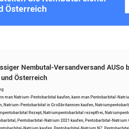
d Österreich
ässiger Nembutal-Versandversand AUSo be
 und Österreich
og
nn man Natrium-Pentobarbital kaufen
,
kann man Pentobarbital-Natriu
n
,
Natrium-Pentobarbital in Großbritannien kaufen
,
Natriumpentobarbi
mpentobarbital Rezept
,
Natriumpentobarbital rezeptfrei
,
Natriumpento
barbital
,
Pentobarbital-Natrium 2021 kaufen
,
Pentobarbital-Natrium 
entobarbital-Natrium kaufen
,
Pentobarbital-Natrium NZ
,
Pentobarbita