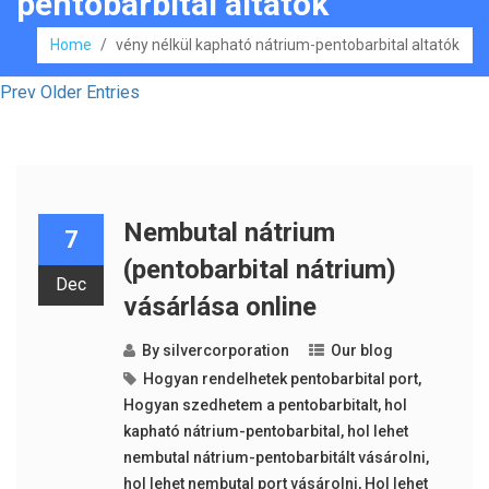
pentobarbital altatók
Home
/
vény nélkül kapható nátrium-pentobarbital altatók
Prev Older Entries
Nembutal nátrium
7
(pentobarbital nátrium)
Dec
vásárlása online
By
silvercorporation
Our blog
Hogyan rendelhetek pentobarbital port
,
Hogyan szedhetem a pentobarbitalt
,
hol
kapható nátrium-pentobarbital
,
hol lehet
nembutal nátrium-pentobarbitált vásárolni
,
hol lehet nembutal port vásárolni
,
Hol lehet