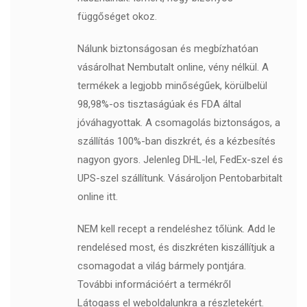
függőséget okoz.
Nálunk biztonságosan és megbízhatóan
vásárolhat Nembutalt online, vény nélkül. A
termékek a legjobb minőségűek, körülbelül
98,98%-os tisztaságúak és FDA által
jóváhagyottak. A csomagolás biztonságos, a
szállítás 100%-ban diszkrét, és a kézbesítés
nagyon gyors. Jelenleg DHL-lel, FedEx-szel és
UPS-szel szállítunk. Vásároljon Pentobarbitalt
online itt.
NEM kell recept a rendeléshez tőlünk. Add le
rendelésed most, és diszkréten kiszállítjuk a
csomagodat a világ bármely pontjára.
További információért a termékről
Látogass el weboldalunkra a részletekért.