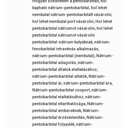
Hogyan szedhetem a pentobarbitalt
,
hol
kapható nátrium-pentobarbital
,
hol lehet
nembutal nátrium-pentobarbitált vásárolni
,
hol lehet nembutal port vásárolni
,
Hol lehet
pentobarbital nátriumot vásárolni
,
hol lehet
pentobarbital nátriumot vásárolni
pentobarbital-nátrium kutyáknak
,
nátrium-
fenobarbital intravénás alkalmazás
,
nátrium-pentobarbital (nembutal)
,
Nátrium-
pentobarbital adagolás
,
nátrium-
pentobarbital állatok elaltatásához
,
nátrium-pentobarbital altatók
,
Nátrium-
pentobarbital ár
,
nátrium-pentobarbital ára
,
Nátrium-pentobarbital csoport
,
nátrium-
pentobarbital elaltatásához
,
nátrium-
pentobarbital eltarthatósága
,
Nátrium-
pentobarbital embereknek
,
Nátrium-
pentobarbital érzéstelenítés
,
Nátrium-
pentobarbital folyadék
,
nátrium-