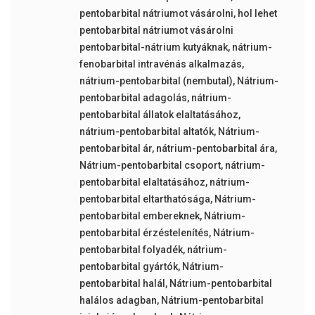
pentobarbital nátriumot vásárolni
,
hol lehet
pentobarbital nátriumot vásárolni
pentobarbital-nátrium kutyáknak
,
nátrium-
fenobarbital intravénás alkalmazás
,
nátrium-pentobarbital (nembutal)
,
Nátrium-
pentobarbital adagolás
,
nátrium-
pentobarbital állatok elaltatásához
,
nátrium-pentobarbital altatók
,
Nátrium-
pentobarbital ár
,
nátrium-pentobarbital ára
,
Nátrium-pentobarbital csoport
,
nátrium-
pentobarbital elaltatásához
,
nátrium-
pentobarbital eltarthatósága
,
Nátrium-
pentobarbital embereknek
,
Nátrium-
pentobarbital érzéstelenítés
,
Nátrium-
pentobarbital folyadék
,
nátrium-
pentobarbital gyártók
,
Nátrium-
pentobarbital halál
,
Nátrium-pentobarbital
halálos adagban
,
Nátrium-pentobarbital