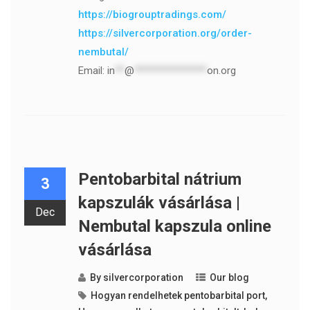
https://biogrouptradings.com/
https://silvercorporation.org/order-
nembutal/
Email:
in
**
@
***************
on.org
Pentobarbital nátrium
3
kapszulák vásárlása |
Dec
Nembutal kapszula online
vásárlása
By
silvercorporation
Our blog
Hogyan rendelhetek pentobarbital port
,