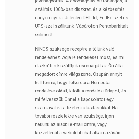
jóváhagyottak. A csomagolás biztonságos, a
szállítás 100%-ban diszkrét, és a kézbesítés
nagyon gyors. Jelenleg DHL-lel, FedEx-szel és
UPS-szel szállítunk. Vásároljon Pentobarbitalt
online itt.
NINCS szüksége receptre a tőlünk való
rendeléshez. Adja le rendelését most, és mi
diszkréten kiszállítjuk csomagját az Ön által
megadott címre világszerte. Csupán annyit
kell tennie, hogy felkeresi a Nembutal
rendelése oldalt, kitölti a rendelési űrlapot, és
mi felvesszük Önnel a kapcsolatot egy
számlával és a fizetési utasításokkal. Ha
további részletekre van szüksége, írjon
nekünk az alábbi e-mail címre, vagy
közvetlenül a weboldal chat alkalmazásán