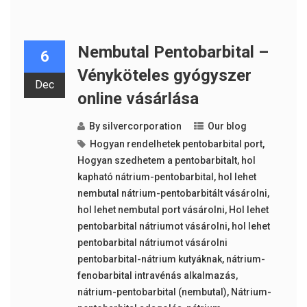
Nembutal Pentobarbital –
6
Vényköteles gyógyszer
Dec
online vásárlása
By
silvercorporation
Our blog
Hogyan rendelhetek pentobarbital port
,
Hogyan szedhetem a pentobarbitalt
,
hol
kapható nátrium-pentobarbital
,
hol lehet
nembutal nátrium-pentobarbitált vásárolni
,
hol lehet nembutal port vásárolni
,
Hol lehet
pentobarbital nátriumot vásárolni
,
hol lehet
pentobarbital nátriumot vásárolni
pentobarbital-nátrium kutyáknak
,
nátrium-
fenobarbital intravénás alkalmazás
,
nátrium-pentobarbital (nembutal)
,
Nátrium-