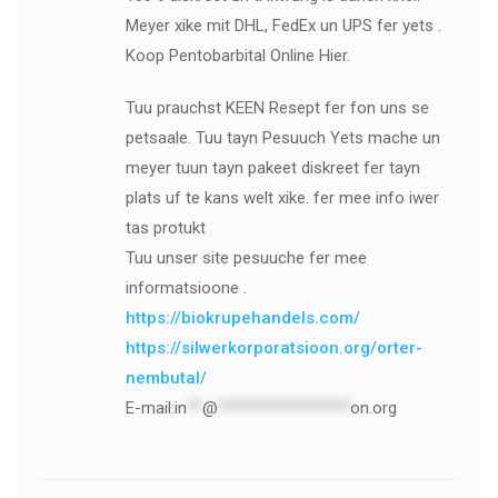
Meyer xike mit DHL, FedEx un UPS fer yets .
Koop Pentobarbital Online Hier.
Tuu prauchst KEEN Resept fer fon uns se
petsaale. Tuu tayn Pesuuch Yets mache un
meyer tuun tayn pakeet diskreet fer tayn
plats uf te kans welt xike. fer mee info iwer
tas protukt
Tuu unser site pesuuche fer mee
informatsioone .
https://biokrupehandels.com/
https://silwerkorporatsioon.org/orter-
nembutal/
E-mail:
in
**
@
*****************
on.org