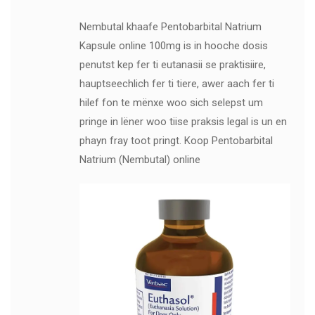
Nembutal khaafe Pentobarbital Natrium
Kapsule online 100mg is in hooche dosis
penutst kep fer ti eutanasii se praktisiire,
hauptseechlich fer ti tiere, awer aach fer ti
hilef fon te mënxe woo sich selepst um
pringe in lëner woo tiise praksis legal is un en
phayn fray toot pringt. Koop Pentobarbital
Natrium (Nembutal) online