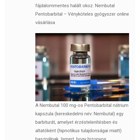
fájdalommentes halált okoz. Nembutal
Pentobarbital – Vényköteles gyógyszer online
vásárlása
A Nembutal 100 mg-os Pentobarbital nátrium
kapszula (kereskedelmi név: Nembutal) egy
barbiturát, amelyet érzéstelenítésben és
altatóként (hipnotikus tulajdonságai miatt)
használnak. Ismert, hogy bizonyos