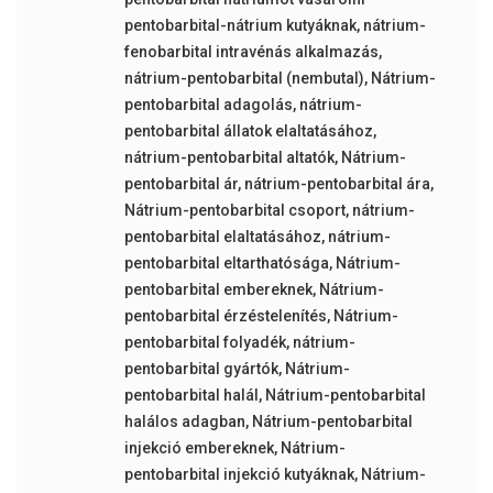
pentobarbital-nátrium kutyáknak
,
nátrium-
fenobarbital intravénás alkalmazás
,
nátrium-pentobarbital (nembutal)
,
Nátrium-
pentobarbital adagolás
,
nátrium-
pentobarbital állatok elaltatásához
,
nátrium-pentobarbital altatók
,
Nátrium-
pentobarbital ár
,
nátrium-pentobarbital ára
,
Nátrium-pentobarbital csoport
,
nátrium-
pentobarbital elaltatásához
,
nátrium-
pentobarbital eltarthatósága
,
Nátrium-
pentobarbital embereknek
,
Nátrium-
pentobarbital érzéstelenítés
,
Nátrium-
pentobarbital folyadék
,
nátrium-
pentobarbital gyártók
,
Nátrium-
pentobarbital halál
,
Nátrium-pentobarbital
halálos adagban
,
Nátrium-pentobarbital
injekció embereknek
,
Nátrium-
pentobarbital injekció kutyáknak
,
Nátrium-