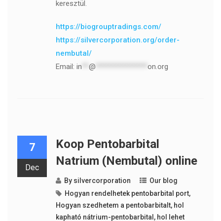
keresztül.
https://biogrouptradings.com/
https://silvercorporation.org/order-
nembutal/
Email:
in
**
@
***************
on.org
Koop Pentobarbital
7
Natrium (Nembutal) online
Dec
By
silvercorporation
Our blog
Hogyan rendelhetek pentobarbital port
,
Hogyan szedhetem a pentobarbitalt
,
hol
kapható nátrium-pentobarbital
,
hol lehet