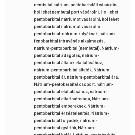
nembutal nátrium-pentobarbitált vásárolni
,
hol lehet nembutal port vásárolni
,
Hol lehet
pentobarbital nátriumot vásárolni
,
hol lehet
pentobarbital nátriumot vásárolni
pentobarbital-nátrium kutyáknak
,
nátrium-
fenobarbital intravénás alkalmazás
,
nátrium-pentobarbital (nembutal)
,
Nátrium-
pentobarbital adagolás
,
nátrium-
pentobarbital állatok elaltatásához
,
nátrium-pentobarbital altatók
,
Nátrium-
pentobarbital ár
,
nátrium-pentobarbital ára
,
Nátrium-pentobarbital csoport
,
nátrium-
pentobarbital elaltatásához
,
nátrium-
pentobarbital eltarthatósága
,
Nátrium-
pentobarbital embereknek
,
Nátrium-
pentobarbital érzéstelenítés
,
Nátrium-
pentobarbital folyadék
,
nátrium-
pentobarbital gyártók
,
Nátrium-