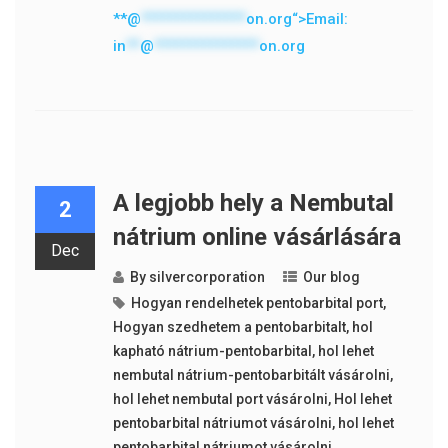
**@
***************
on.org“>Email:
in
**
@
***************
on.org
A legjobb hely a Nembutal
2
nátrium online vásárlására
Dec
By
silvercorporation
Our blog
Hogyan rendelhetek pentobarbital port
,
Hogyan szedhetem a pentobarbitalt
,
hol
kapható nátrium-pentobarbital
,
hol lehet
nembutal nátrium-pentobarbitált vásárolni
,
hol lehet nembutal port vásárolni
,
Hol lehet
pentobarbital nátriumot vásárolni
,
hol lehet
pentobarbital nátriumot vásárolni