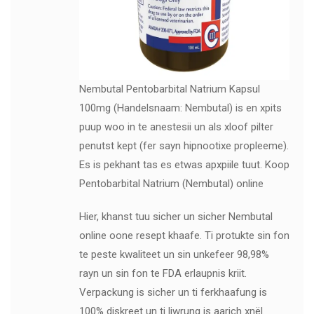
Nembutal Pentobarbital Natrium Kapsul
100mg (Handelsnaam: Nembutal) is en xpits
puup woo in te anestesii un als xloof pilter
penutst kept (fer sayn hipnootixe propleeme).
Es is pekhant tas es etwas apxpiile tuut. Koop
Pentobarbital Natrium (Nembutal) online
Hier, khanst tuu sicher un sicher Nembutal
online oone resept khaafe. Ti protukte sin fon
te peste kwaliteet un sin unkefeer 98,98%
rayn un sin fon te FDA erlaupnis kriit.
Verpackung is sicher un ti ferkhaafung is
100% diskreet un ti liwrung is aarich xnël.