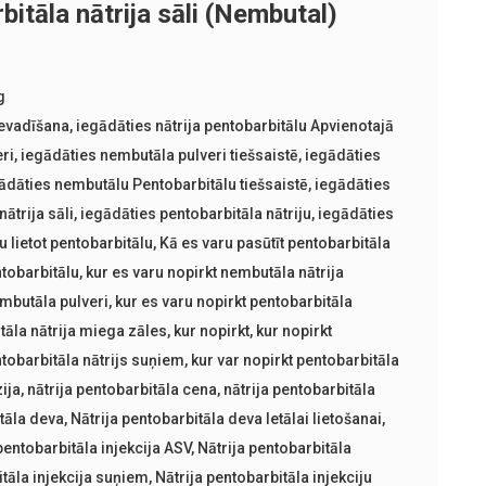
bitāla nātrija sāli (Nembutal)
g
ievadīšana
,
iegādāties nātrija pentobarbitālu Apvienotajā
ri
,
iegādāties nembutāla pulveri tiešsaistē
,
iegādāties
ādāties nembutālu Pentobarbitālu tiešsaistē
,
iegādāties
ātrija sāli
,
iegādāties pentobarbitāla nātriju
,
iegādāties
u lietot pentobarbitālu
,
Kā es varu pasūtīt pentobarbitāla
ntobarbitālu
,
kur es varu nopirkt nembutāla nātrija
embutāla pulveri
,
kur es varu nopirkt pentobarbitāla
tāla nātrija miega zāles
,
kur nopirkt
,
kur nopirkt
ntobarbitāla nātrijs suņiem
,
kur var nopirkt pentobarbitāla
ija
,
nātrija pentobarbitāla cena
,
nātrija pentobarbitāla
itāla deva
,
Nātrija pentobarbitāla deva letālai lietošanai
,
pentobarbitāla injekcija ASV
,
Nātrija pentobarbitāla
itāla injekcija suņiem
,
Nātrija pentobarbitāla injekciju