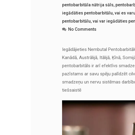
pentobarbitāla nātrija sāls
,
pentobarbi
iegādāties pentobarbitālu
,
vai es var
pentobarbitālu
,
vai var iegādāties pe
No Comments
Iegādājieties Nembutal Pentobarbitālu 
Kanādā, Austrālijā, Itālijā, Ķīnā, Somi
pentobarbitāls ir arī efektīvs smad
pazīstams ar savu spēju palīdzēt cil
smadzeņu un nervu sistēmas darbību.
tiešsaistē