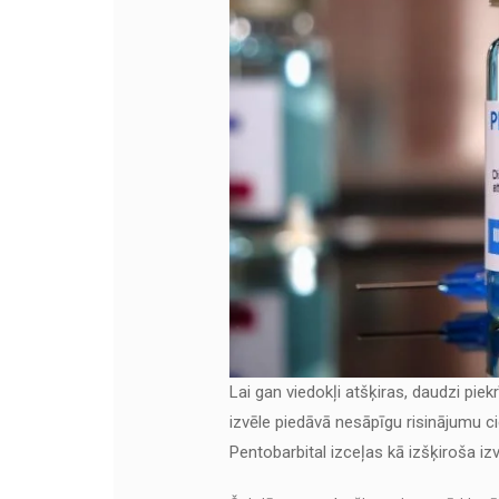
Lai gan viedokļi atšķiras, daudzi pi
izvēle piedāvā nesāpīgu risinājumu c
Pentobarbital izceļas kā izšķiroša izv