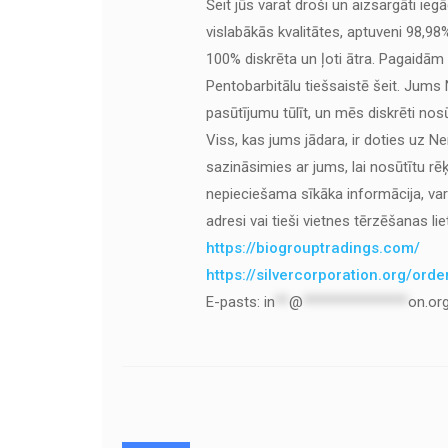
Šeit jūs varat droši un aizsargāti ieg
vislabākās kvalitātes, aptuveni 98,98%
100% diskrēta un ļoti ātra. Pagaidām
Pentobarbitālu tiešsaistē šeit. Jums
pasūtījumu tūlīt, un mēs diskrēti nos
Viss, kas jums jādara, ir doties uz N
sazināsimies ar jums, lai nosūtītu 
nepieciešama sīkāka informācija, va
adresi vai tieši vietnes tērzēšanas lie
https://biogrouptradings.com/
https://silvercorporation.org/ord
E-pasts:
in
**
@
***************
on.or