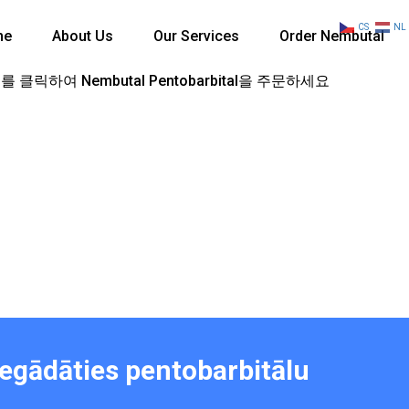
CS
NL
me
About Us
Our Services
Order Nembutal
 클릭하여 Nembutal Pentobarbital을 주문하세요
 iegādāties pentobarbitālu