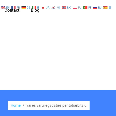
EN
FR
DE
IT
JA
KO
NO
PL
PT
RU
ES
Contact
Blog
Home
/
vai es varu iegādāties pentobarbitālu