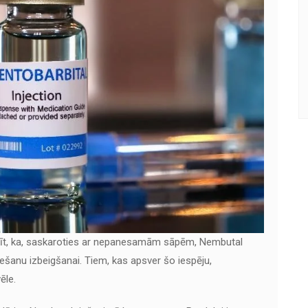
ekrīt, ka, saskaroties ar nepanesamām sāpēm, Nembutal
iešanu izbeigšanai. Tiem, kas apsver šo iespēju,
ēle.