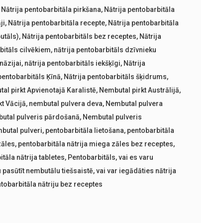
,
Nātrija pentobarbitāla pirkšana
,
Nātrija pentobarbitāla
ji
,
Nātrija pentobarbitāla recepte
,
Nātrija pentobarbitāla
utāls)
,
Nātrija pentobarbitāls bez receptes
,
Nātrija
bitāls cilvēkiem
,
nātrija pentobarbitāls dzīvnieku
nāzijai
,
nātrija pentobarbitāls iekšķīgi
,
Nātrija
pentobarbitāls Ķīnā
,
Nātrija pentobarbitāls šķidrums
,
al pirkt Apvienotajā Karalistē
,
Nembutal pirkt Austrālijā
,
t Vācijā
,
nembutal pulvera deva
,
Nembutal pulvera
utal pulveris pārdošanā
,
Nembutal pulveris
butal pulveri
,
pentobarbitāla lietošana
,
pentobarbitāla
zāles
,
pentobarbitāla nātrija miega zāles bez receptes
,
tāla nātrija tabletes
,
Pentobarbitāls
,
vai es varu
u pasūtīt nembutālu tiešsaistē
,
vai var iegādāties nātrija
ntobarbitāla nātriju bez receptes