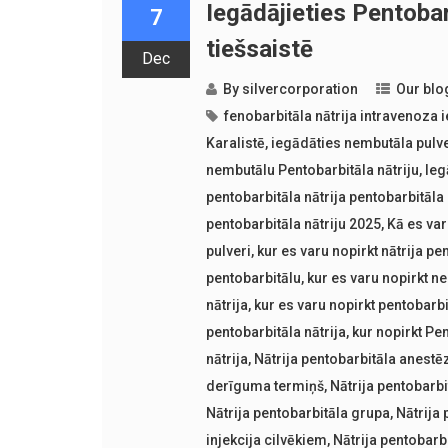
Iegādājieties Pentobar
7
tiešsaistē
Dec
By
silvercorporation
Our blo
fenobarbitāla nātrija intravenoza 
Karalistē
,
iegādāties nembutāla pulve
nembutālu Pentobarbitāla nātriju
,
Ieg
pentobarbitāla nātrija pentobarbitāla n
pentobarbitāla nātriju 2025
,
Kā es var
pulveri
,
kur es varu nopirkt nātrija pe
pentobarbitālu
,
kur es varu nopirkt n
nātrija
,
kur es varu nopirkt pentobarbi
pentobarbitāla nātrija
,
kur nopirkt Pe
nātrija
,
Nātrija pentobarbitāla anestēz
derīguma termiņš
,
Nātrija pentobarb
Nātrija pentobarbitāla grupa
,
Nātrija 
injekcija cilvēkiem
,
Nātrija pentobarb