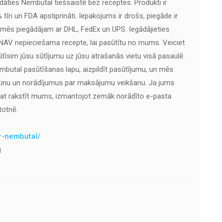
ādāties Nembutal tiešsaistē bez receptes. Produkti ir
 tīri un FDA apstiprināti. Iepakojums ir drošs, piegāde ir
 mēs piegādājam ar DHL, FedEx un UPS. Iegādājieties
 NAV nepieciešama recepte, lai pasūtītu no mums. Veiciet
ūtīsim jūsu sūtījumu uz jūsu atrašanās vietu visā pasaulē.
embutal pasūtīšanas lapu, aizpildīt pasūtījumu, un mēs
rēķinu un norādījumus par maksājumu veikšanu. Ja jums
rat rakstīt mums, izmantojot zemāk norādīto e-pasta
totnē.
er-nembutal/
g