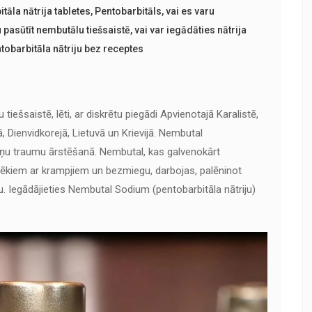
tāla nātrija tabletes
,
Pentobarbitāls
,
vai es varu
u pasūtīt nembutālu tiešsaistē
,
vai var iegādāties nātrija
ntobarbitāla nātriju bez receptes
tiešsaistē, lēti, ar diskrētu piegādi Apvienotajā Karalistē,
jā, Dienvidkorejā, Lietuvā un Krievijā. Nembutal
zeņu traumu ārstēšanā. Nembutal, kas galvenokārt
vēkiem ar krampjiem un bezmiegu, darbojas, palēninot
 Iegādājieties Nembutal Sodium (pentobarbitāla nātriju)