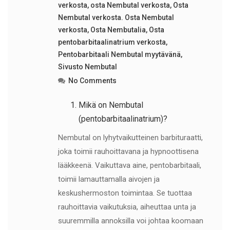
verkosta
,
osta Nembutal verkosta
,
Osta
Nembutal verkosta. Osta Nembutal
verkosta
,
Osta Nembutalia
,
Osta
pentobarbitaalinatrium verkosta
,
Pentobarbitaali Nembutal myytävänä
,
Sivusto Nembutal
No Comments
Mikä on Nembutal
(pentobarbitaalinatrium)?
Nembutal on lyhytvaikutteinen barbituraatti,
joka toimii rauhoittavana ja hypnoottisena
lääkkeenä. Vaikuttava aine, pentobarbitaali,
toimii lamauttamalla aivojen ja
keskushermoston toimintaa. Se tuottaa
rauhoittavia vaikutuksia, aiheuttaa unta ja
suuremmilla annoksilla voi johtaa koomaan