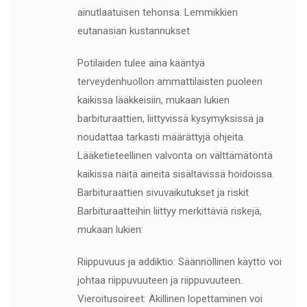
ainutlaatuisen tehonsa. Lemmikkien
eutanasian kustannukset
Potilaiden tulee aina kääntyä
terveydenhuollon ammattilaisten puoleen
kaikissa lääkkeisiin, mukaan lukien
barbituraattien, liittyvissä kysymyksissä ja
noudattaa tarkasti määrättyjä ohjeita.
Lääketieteellinen valvonta on välttämätöntä
kaikissa näitä aineita sisältävissä hoidoissa.
Barbituraattien sivuvaikutukset ja riskit
Barbituraatteihin liittyy merkittäviä riskejä,
mukaan lukien:
Riippuvuus ja addiktio: Säännöllinen käyttö voi
johtaa riippuvuuteen ja riippuvuuteen.
Vieroitusoireet: Äkillinen lopettaminen voi