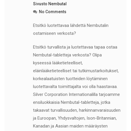
Sivusto Nembutal
No Comments
Etsitkö luotettavaa lähdettä Nembutalin
ostamiseen verkosta?
Etsitkö turvallista ja luotettavaa tapaa ostaa
Nembutal-tabletteja verkosta? Olipa
kyseessä lääketieteelliset,
eläinlääketieteelliset tai tutkimustarkoitukset,
korkealaatuisten tuotteiden löytäminen
luotettavalta toimittajalta voi olla haastavaa.
Silver Corporation Internationalilla tarjoamme
ensiluokkaisia Nembutal-tabletteja, jotka
takaavat turvallisuuden, harkinnanvaraisuuden
ja Euroopan, Yhdysvaltojen, Ison-Britannian,
Kanadan ja Aasian maiden määräysten