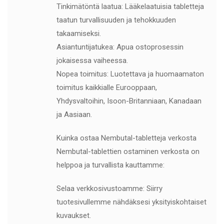
Tinkimätöntä laatua: Lääkelaatuisia tabletteja
taatun turvallisuuden ja tehokkuuden
takaamiseksi.
Asiantuntijatukea: Apua ostoprosessin
jokaisessa vaiheessa.
Nopea toimitus: Luotettava ja huomaamaton
toimitus kaikkialle Eurooppaan,
Yhdysvaltoihin, Isoon-Britanniaan, Kanadaan
ja Aasiaan.
Kuinka ostaa Nembutal-tabletteja verkosta
Nembutal-tablettien ostaminen verkosta on
helppoa ja turvallista kauttamme:
Selaa verkkosivustoamme: Siirry
tuotesivullemme nähdäksesi yksityiskohtaiset
kuvaukset.