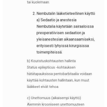
tai kuolemaan.
Nembutalin lääketieteellinen käyttö
a) Sedaatio ja anestesia
Nembutalia käytetään sairaaloissa
preoperatiivisen sedaation ja
yleisanestesian aikaansaamiseksi,
erityisesti lyhyissä kirurgisissa
toimenpiteissä.
b) Kouristuskohtausten hallinta
Status epilepticus -kohtauksen
hätätapauksissa pentobarbitaalia voidaan
käyttää kohtausten hallintaan, kun muut
lääkkeet eivät tehoa.
c) Unettomuus (aikaisempi käyttö)
Aiemmin krooniseen unettomuuteen