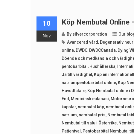
Köp Nembutal Online 
10
By
silvercorporation
Our blo
Nov
Avancerad vård
,
Degenerativ neu
online
,
DWDC
,
DWDCCanada
,
Dying Wi
Döende och medkänsla och värdighe
pentobarbital
,
Hushållerska
,
Internat
Ja till värdighet
,
Köp en internationell
natriumpentobarbital online
,
Köp Nem
Huvudtalare
,
Köp Nembutal online i 
End
,
Medicinsk eutanasi
,
Motorneur
kapslar
,
nembutal köp
,
nembutal onli
natrium
,
nembutal pris
,
Nembutal tabl
Nembutal till salu i Österrike
,
Nembutal
Patientval
,
Pentobarbital Nembutal til