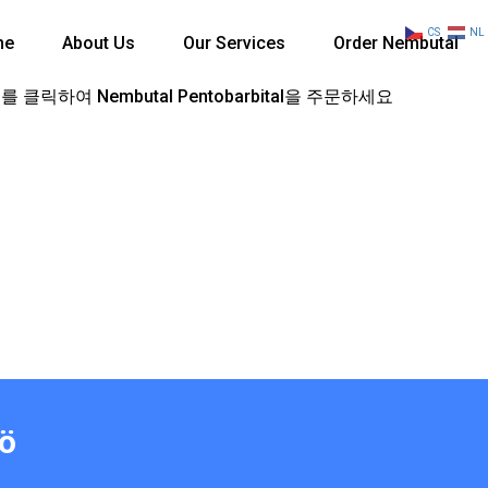
CS
NL
me
About Us
Our Services
Order Nembutal
 클릭하여 Nembutal Pentobarbital을 주문하세요
dö