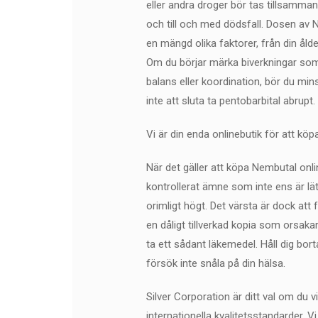
eller andra droger bör tas tillsamman
och till och med dödsfall. Dosen av 
en mängd olika faktorer, från din åld
Om du börjar märka biverkningar som 
balans eller koordination, bör du mi
inte att sluta ta pentobarbital abrupt.
Vi är din enda onlinebutik för att köp
När det gäller att köpa Nembutal onlin
kontrollerat ämne som inte ens är lät
orimligt högt. Det värsta är dock att
en dåligt tillverkad kopia som orsakar 
ta ett sådant läkemedel. Håll dig bor
försök inte snåla på din hälsa.
Silver Corporation är ditt val om du v
internationella kvalitetsstandarder.