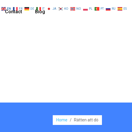
EN
FR
DE
IT
JA
KO
NO
PL
PT
RU
ES
Contact
Blog
Home
/
Rätten att dö