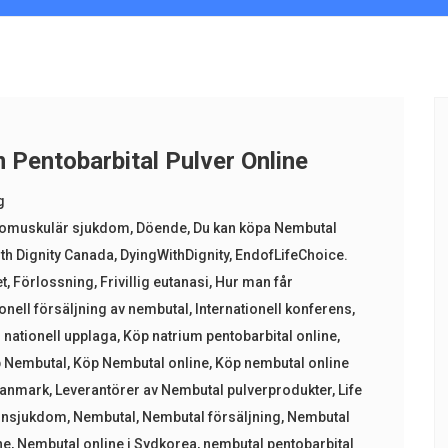
Pentobarbital Pulver Online
g
romuskulär sjukdom
,
Döende
,
Du kan köpa Nembutal
th Dignity Canada
,
DyingWithDignity
,
EndofLifeChoice.
t
,
Förlossning
,
Frivillig eutanasi
,
Hur man får
ionell försäljning av nembutal
,
Internationell konferens
,
l nationell upplaga
,
Köp natrium pentobarbital online
,
 Nembutal
,
Köp Nembutal online
,
Köp nembutal online
Danmark
,
Leverantörer av Nembutal pulverprodukter
,
Life
onsjukdom
,
Nembutal
,
Nembutal försäljning
,
Nembutal
ne
,
Nembutal online i Sydkorea
,
nembutal pentobarbital