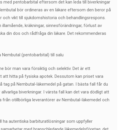
s med pentobarbital eftersom det kan leda till biverkningar
Nembutal bör ordineras av en läkare eftersom den beror på
er och vikt till sjukdomshistoria och behandlingsrespons.
illamående, kräkningar, sinnesförändringar, förlust av
nska din dos och rådfråga din läkare. Det rekommenderas
a Nembutal (pentobarbital) till salu
e bör man vara försiktig och selektiv. Det är ett
t att hitta på fysiska apotek. Dessutom kan priset vara
 få tag på Nembutal-läkemedel på gatan. I bästa fall får du
allvarliga biverkningar. I värsta fall kan det vara dödligt att
ta från otillbörliga leverantörer av Nembutal-läkemedel och
ill ha autentiska barbituratlösningar som uppfyller
 Vi samarbetar med branschledande läkemedelsföretag, det