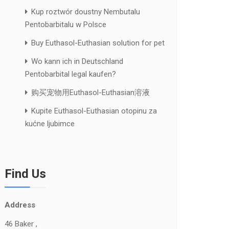
Kup roztwór doustny Nembutalu
Pentobarbitalu w Polsce
Buy Euthasol-Euthasian solution for pet
Wo kann ich in Deutschland
Pentobarbital legal kaufen?
购买宠物用Euthasol-Euthasian溶液
Kupite Euthasol-Euthasian otopinu za
kućne ljubimce
Find Us
Address
46 Baker ,