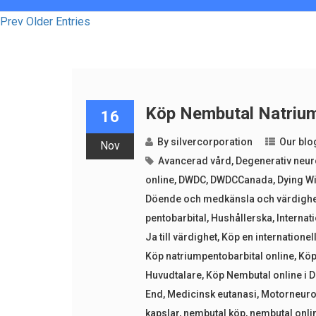
Prev Older Entries
Köp Nembutal Natrium 
16
By
silvercorporation
Our blo
Nov
Avancerad vård
,
Degenerativ neu
online
,
DWDC
,
DWDCCanada
,
Dying Wi
Döende och medkänsla och värdighe
pentobarbital
,
Hushållerska
,
Internat
Ja till värdighet
,
Köp en internationel
Köp natriumpentobarbital online
,
Köp
Huvudtalare
,
Köp Nembutal online i 
End
,
Medicinsk eutanasi
,
Motorneur
kapslar
,
nembutal köp
,
nembutal onli