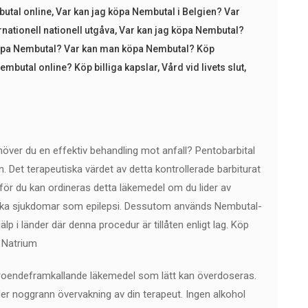
utal online
,
Var kan jag köpa Nembutal i Belgien? Var
ationell nationell utgåva
,
Var kan jag köpa Nembutal?
köpa Nembutal? Var kan man köpa Nembutal? Köp
mbutal online? Köp billiga kapslar
,
Vård vid livets slut
,
ver du en effektiv behandling mot anfall? Pentobarbital
n. Det terapeutiska värdet av detta kontrollerade barbiturat
rför du kan ordineras detta läkemedel om du lider av
kiska sjukdomar som epilepsi. Dessutom används Nembutal-
p i länder där denna procedur är tillåten enligt lag. Köp
 Natrium
beroendeframkallande läkemedel som lätt kan överdoseras.
er noggrann övervakning av din terapeut. Ingen alkohol