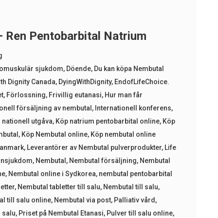
– Ren Pentobarbital Natrium
g
romuskulär sjukdom
,
Döende
,
Du kan köpa Nembutal
th Dignity Canada
,
DyingWithDignity
,
EndofLifeChoice.
t
,
Förlossning
,
Frivillig eutanasi
,
Hur man får
ionell försäljning av nembutal
,
Internationell konferens
,
 nationell utgåva
,
Köp natrium pentobarbital online
,
Köp
butal
,
Köp Nembutal online
,
Köp nembutal online
Danmark
,
Leverantörer av Nembutal pulverprodukter
,
Life
onsjukdom
,
Nembutal
,
Nembutal försäljning
,
Nembutal
ne
,
Nembutal online i Sydkorea
,
nembutal pentobarbital
etter
,
Nembutal tabletter till salu
,
Nembutal till salu
,
 till salu online
,
Nembutal via post
,
Palliativ vård
,
l salu
,
Priset på Nembutal Etanasi
,
Pulver till salu online
,