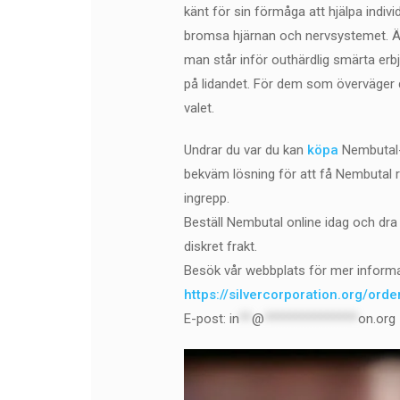
känt för sin förmåga att hjälpa indi
bromsa hjärnan och nervsystemet. Ä
man står inför outhärdlig smärta erbj
på lidandet. För dem som överväger 
valet.
Undrar du var du kan
köpa
Nembutal-
bekväm lösning för att få Nembutal re
ingrepp.
Beställ Nembutal online idag och dra 
diskret frakt.
Besök vår webbplats för mer informa
https://silvercorporation.org/ord
E-post:
in
**
@
***************
on.org