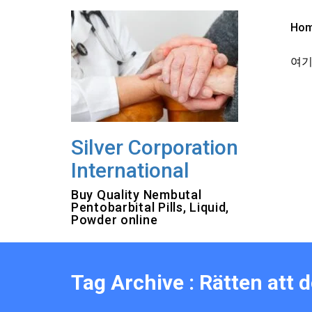
Skip
to
Ho
content
여기를
Silver Corporation
International
Buy Quality Nembutal
Pentobarbital Pills, Liquid,
Powder online
Tag Archive : Rätten att 