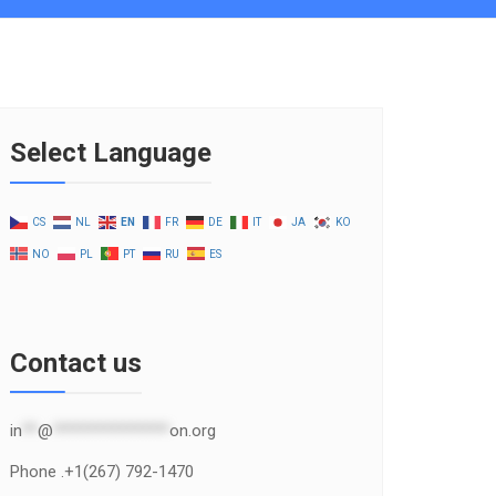
Select Language
CS
NL
EN
FR
DE
IT
JA
KO
NO
PL
PT
RU
ES
Contact us
in
**
@
***************
on.org
Phone .+1(267) 792-1470