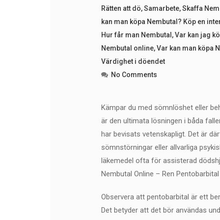
Rätten att dö
,
Samarbete
,
Skaffa Nemb
kan man köpa Nembutal? Köp en intern
Hur får man Nembutal
,
Var kan jag 
Nembutal online
,
Var kan man köpa Ne
Värdighet i döendet
No Comments
Kämpar du med sömnlöshet eller behö
är den ultimata lösningen i båda falle
har bevisats vetenskapligt. Det är dä
sömnstörningar eller allvarliga psy
läkemedel ofta för assisterad dödshjäl
Nembutal Online – Ren Pentobarbital
Observera att pentobarbital är ett 
Det betyder att det bör användas und