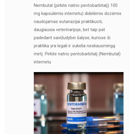
Nembutal (pirkite natrio pentobarbitalį) 100
mg kapsulėmis internetu) didelėmis dozėmis
naudojamas eutanazijai praktikuoti,
daugiausia veterinarijoje, bet taip pat
padedant savižudybei šalyse, kuriose ši
praktika yra legali ir sukelia neskausmingą
mirtį. Pirkite natrio pentobarbitalį (Nembutal)
internetu