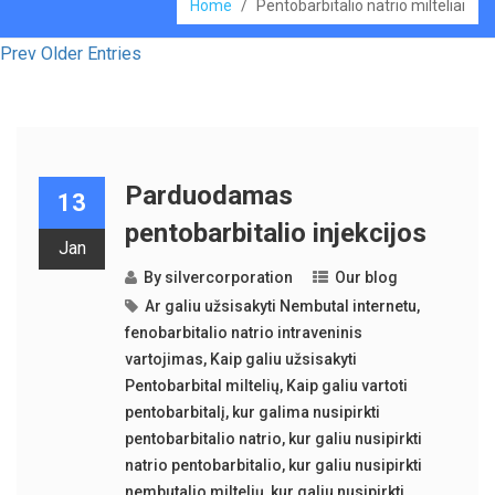
Home
/
Pentobarbitalio natrio milteliai
Prev Older Entries
Parduodamas
13
pentobarbitalio injekcijos
Jan
By
silvercorporation
Our blog
Ar galiu užsisakyti Nembutal internetu
,
fenobarbitalio natrio intraveninis
vartojimas
,
Kaip galiu užsisakyti
Pentobarbital miltelių
,
Kaip galiu vartoti
pentobarbitalį
,
kur galima nusipirkti
pentobarbitalio natrio
,
kur galiu nusipirkti
natrio pentobarbitalio
,
kur galiu nusipirkti
nembutalio miltelių
,
kur galiu nusipirkti