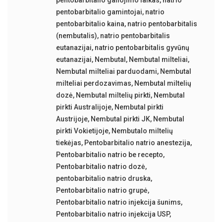
pentobarbitalio gamintojai
,
natrio
pentobarbitalio kaina
,
natrio pentobarbitalis
(nembutalis)
,
natrio pentobarbitalis
eutanazijai
,
natrio pentobarbitalis gyvūnų
eutanazijai
,
Nembutal
,
Nembutal milteliai
,
Nembutal milteliai parduodami
,
Nembutal
milteliai perdozavimas
,
Nembutal miltelių
dozė
,
Nembutal miltelių pirkti
,
Nembutal
pirkti Australijoje
,
Nembutal pirkti
Austrijoje
,
Nembutal pirkti JK
,
Nembutal
pirkti Vokietijoje
,
Nembutalo miltelių
tiekėjas
,
Pentobarbitalio natrio anestezija
,
Pentobarbitalio natrio be recepto
,
Pentobarbitalio natrio dozė
,
pentobarbitalio natrio druska
,
Pentobarbitalio natrio grupė
,
Pentobarbitalio natrio injekcija šunims
,
Pentobarbitalio natrio injekcija USP
,