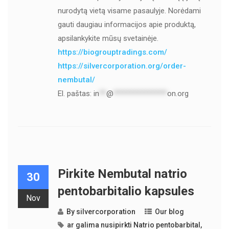
nurodytą vietą visame pasaulyje. Norėdami
gauti daugiau informacijos apie produktą,
apsilankykite mūsų svetainėje.
https://biogrouptradings.com/
https://silvercorporation.org/order-
nembutal/
El. paštas:
in
**
@
***************
on.org
Pirkite Nembutal natrio
30
pentobarbitalio kapsules
Nov
By
silvercorporation
Our blog
ar galima nusipirkti Natrio pentobarbital
,