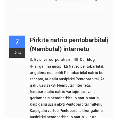
Pirkite natrio pentobarbitalį
7
(Nembutal) internetu
Dec
By
silvercorporation
Our blog
ar galima nusipirkti Natrio pentobarbital
,
ar galima nusipirkti Pentobarbital natrio be
recepto
,
ar galiu nusipirkti Pentobarbital
,
Ar
galiu užsisakyti Nembutal internetu
,
fenobarbitalio natrio vartojimas į veną
,
geriamasis pentobarbitalio natrio natris
,
Kaip galiu užsisakyti Pentobarbital miltelių
,
Kaip galiu vartoti Pentobarbital
,
kur galima
nusipirkti pentobarbitalio natrio
,
kur galiu