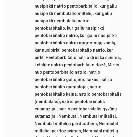
nusipirkti natrio pentobarbitalio
,
kur galiu
nusipirkti nembutalio miltelių
,
kur galiu
nusipirkti nembutalio natrio
pentobarbitalio
,
kur galiu nusipirkti
pentobarbitalio natrio
,
kur galiu nusipirkti
pentobarbitalio natrio migdomųjų vaistų
,
kur nusipirkti pentobarbitalio natrio
,
kur
pirkti Pentobarbitalio natrio druska šunims
,
Letaline natrio pentobarbitalio dozė
,
Mirtis
nuo pentobarbitalio natrio
,
natrio
pentobarbitalio galiojimo laikas
,
natrio
pentobarbitalio gamintojai
,
natrio
pentobarbitalio kaina
,
natrio pentobarbitalis
(nembutalis)
,
natrio pentobarbitalis
eutanazijai
,
natrio pentobarbitalis gyvūnų
eutanazijai
,
Nembutal
,
Nembutal milteliai
,
Nembutal milteliai parduodami
,
Nembutal
milteliai perdozavimas
,
Nembutal miltelių