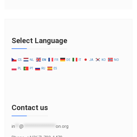
Select Language
CS
NL
EN
FR
DE
IT
JA
KO
NO
PL
PT
RU
ES
Contact us
in
**
@
***************
on.org