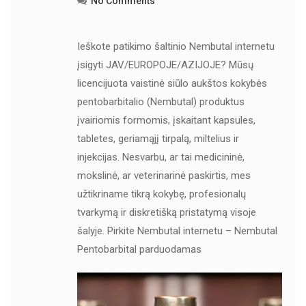
No Comments
Ieškote patikimo šaltinio Nembutal internetu
įsigyti JAV/EUROPOJE/AZIJOJE? Mūsų
licencijuota vaistinė siūlo aukštos kokybės
pentobarbitalio (Nembutal) produktus
įvairiomis formomis, įskaitant kapsules,
tabletes, geriamąjį tirpalą, miltelius ir
injekcijas. Nesvarbu, ar tai medicininė,
mokslinė, ar veterinarinė paskirtis, mes
užtikriname tikrą kokybę, profesionalų
tvarkymą ir diskretišką pristatymą visoje
šalyje. Pirkite Nembutal internetu – Nembutal
Pentobarbital parduodamas