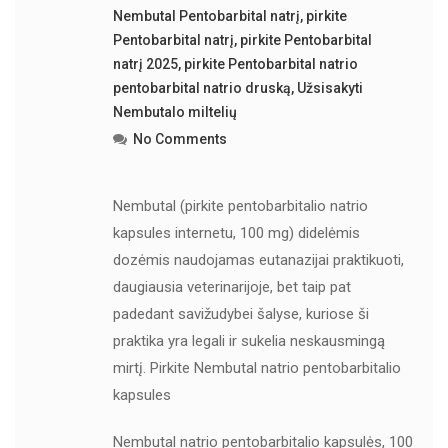
Nembutal Pentobarbital natrį
,
pirkite
Pentobarbital natrį
,
pirkite Pentobarbital
natrį 2025
,
pirkite Pentobarbital natrio
pentobarbital natrio druską
,
Užsisakyti
Nembutalo miltelių
No Comments
Nembutal (pirkite pentobarbitalio natrio
kapsules internetu, 100 mg) didelėmis
dozėmis naudojamas eutanazijai praktikuoti,
daugiausia veterinarijoje, bet taip pat
padedant savižudybei šalyse, kuriose ši
praktika yra legali ir sukelia neskausmingą
mirtį. Pirkite Nembutal natrio pentobarbitalio
kapsules
Nembutal natrio pentobarbitalio kapsulės, 100