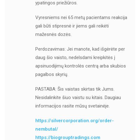
ypatingos priežiūros.
Vyresniems nei 65 metų pacientams reakcija
gali būti stipresnė ir jiems gali reikėti
mažesnės dozės.
Perdozavimas: Jei manote, kad išgėrėte per
daug šio vaisto, nedelsdami kreipkitės į
apsinuodijimų kontrolės centrą arba skubios
pagalbos skyrių.
PASTABA: Šis vaistas skirtas tik Jums.
Nesidalinkite šiuo vaistu su kitais. Daugiau
informacijos rasite mūsų svetainėje.
https://silvercorporation.org/order-
nembutal/
https://biogrouptradings.com