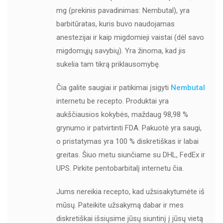
mg (prekinis pavadinimas: Nembutal), yra
barbitūratas, kuris buvo naudojamas
anestezijai ir kaip migdomieji vaistai (dėl savo
migdomųjų savybių). Yra žinoma, kad jis
sukelia tam tikrą priklausomybę.
Čia galite saugiai ir patikimai įsigyti
Nembutal
internetu be recepto. Produktai yra
aukščiausios kokybės, maždaug 98,98 %
grynumo ir patvirtinti FDA. Pakuotė yra saugi,
o pristatymas yra 100 % diskretiškas ir labai
greitas. Šiuo metu siunčiame su DHL, FedEx ir
UPS. Pirkite pentobarbitalį internetu čia.
Jums nereikia recepto, kad užsisakytumėte iš
mūsų. Pateikite užsakymą dabar ir mes
diskretiškai išsiųsime jūsų siuntinį į jūsų vietą