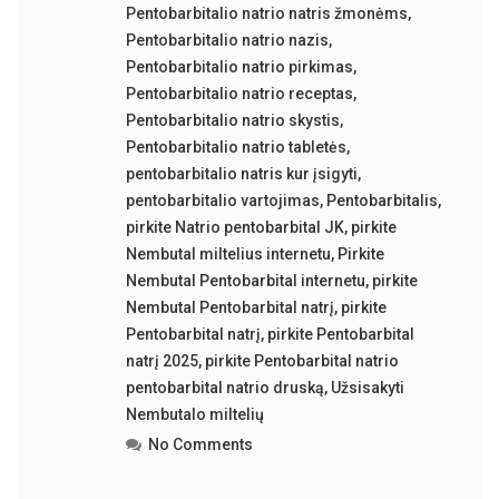
Pentobarbitalio natrio natris žmonėms
,
Pentobarbitalio natrio nazis
,
Pentobarbitalio natrio pirkimas
,
Pentobarbitalio natrio receptas
,
Pentobarbitalio natrio skystis
,
Pentobarbitalio natrio tabletės
,
pentobarbitalio natris kur įsigyti
,
pentobarbitalio vartojimas
,
Pentobarbitalis
,
pirkite Natrio pentobarbital JK
,
pirkite
Nembutal miltelius internetu
,
Pirkite
Nembutal Pentobarbital internetu
,
pirkite
Nembutal Pentobarbital natrį
,
pirkite
Pentobarbital natrį
,
pirkite Pentobarbital
natrį 2025
,
pirkite Pentobarbital natrio
pentobarbital natrio druską
,
Užsisakyti
Nembutalo miltelių
No Comments