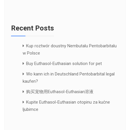
Recent Posts
Kup roztwór doustny Nembutalu Pentobarbitalu
w Polsce
Buy Euthasol-Euthasian solution for pet
Wo kann ich in Deutschland Pentobarbital legal
kaufen?
购买宠物用Euthasol-Euthasian溶液
Kupite Euthasol-Euthasian otopinu za kućne
ljubimce