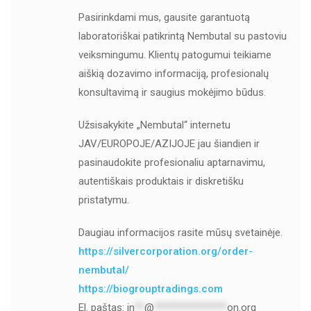
Pasirinkdami mus, gausite garantuotą
laboratoriškai patikrintą Nembutal su pastoviu
veiksmingumu. Klientų patogumui teikiame
aiškią dozavimo informaciją, profesionalų
konsultavimą ir saugius mokėjimo būdus.
Užsisakykite „Nembutal“ internetu
JAV/EUROPOJE/AZIJOJE jau šiandien ir
pasinaudokite profesionaliu aptarnavimu,
autentiškais produktais ir diskretišku
pristatymu.
Daugiau informacijos rasite mūsų svetainėje.
https://silvercorporation.org/order-
nembutal/
https://biogrouptradings.com
El. paštas:
in
**
@
***************
on.org