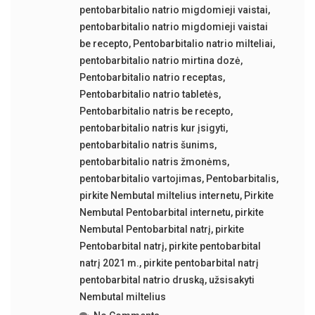
pentobarbitalio natrio migdomieji vaistai
,
pentobarbitalio natrio migdomieji vaistai
be recepto
,
Pentobarbitalio natrio milteliai
,
pentobarbitalio natrio mirtina dozė
,
Pentobarbitalio natrio receptas
,
Pentobarbitalio natrio tabletės
,
Pentobarbitalio natris be recepto
,
pentobarbitalio natris kur įsigyti
,
pentobarbitalio natris šunims
,
pentobarbitalio natris žmonėms
,
pentobarbitalio vartojimas
,
Pentobarbitalis
,
pirkite Nembutal miltelius internetu
,
Pirkite
Nembutal Pentobarbital internetu
,
pirkite
Nembutal Pentobarbital natrį
,
pirkite
Pentobarbital natrį
,
pirkite pentobarbital
natrį 2021 m.
,
pirkite pentobarbital natrį
pentobarbital natrio druską
,
užsisakyti
Nembutal miltelius