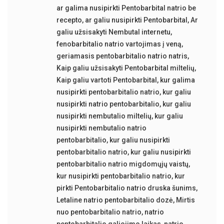
ar galima nusipirkti Pentobarbital natrio be
recepto
,
ar galiu nusipirkti Pentobarbital
,
Ar
galiu užsisakyti Nembutal internetu
,
fenobarbitalio natrio vartojimas į veną
,
geriamasis pentobarbitalio natrio natris
,
Kaip galiu užsisakyti Pentobarbital miltelių
,
Kaip galiu vartoti Pentobarbital
,
kur galima
nusipirkti pentobarbitalio natrio
,
kur galiu
nusipirkti natrio pentobarbitalio
,
kur galiu
nusipirkti nembutalio miltelių
,
kur galiu
nusipirkti nembutalio natrio
pentobarbitalio
,
kur galiu nusipirkti
pentobarbitalio natrio
,
kur galiu nusipirkti
pentobarbitalio natrio migdomųjų vaistų
,
kur nusipirkti pentobarbitalio natrio
,
kur
pirkti Pentobarbitalio natrio druska šunims
,
Letaline natrio pentobarbitalio dozė
,
Mirtis
nuo pentobarbitalio natrio
,
natrio
pentobarbitalio galiojimo laikas
,
natrio