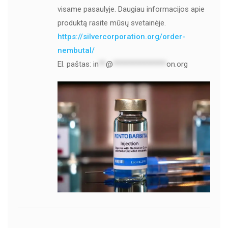
visame pasaulyje. Daugiau informacijos apie
produktą rasite mūsų svetainėje.
https://silvercorporation.org/order-
nembutal/
El. paštas:
in
**
@
***************
on.org