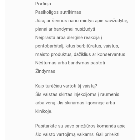
Porfirija
Pasikoligos sutrikimas
Jūsų ar šeimos nario mintys apie savižudybę,
planai ar bandymai nusižudyti
Neįprasta arba alerginė reakcija į
pentobarbitalį, kitus barbitūratus, vaistus,
maisto produktus, dažiklius ar konservantus
Nėštumas arba bandymas pastoti
Žindymas
Kaip turėčiau vartoti šį vaistą?
Šis vaistas skirtas injekcijoms į raumenis
arba veną. Jis skiriamas ligoninėje arba
klinikoje.
Pasitarkite su savo priežiūros komanda apie
šio vaisto vartojimą vaikams. Gali prireikti