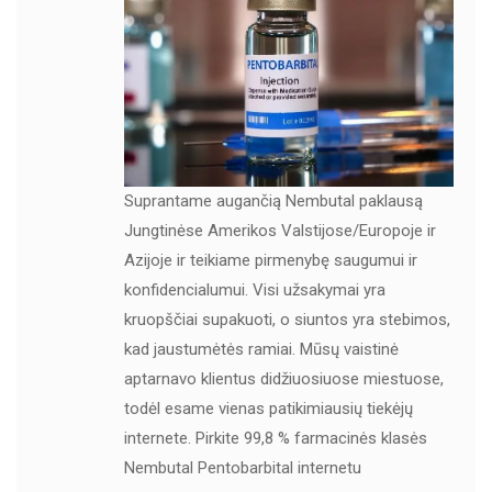
Suprantame augančią Nembutal paklausą
Jungtinėse Amerikos Valstijose/Europoje ir
Azijoje ir teikiame pirmenybę saugumui ir
konfidencialumui. Visi užsakymai yra
kruopščiai supakuoti, o siuntos yra stebimos,
kad jaustumėtės ramiai. Mūsų vaistinė
aptarnavo klientus didžiuosiuose miestuose,
todėl esame vienas patikimiausių tiekėjų
internete. Pirkite 99,8 % farmacinės klasės
Nembutal Pentobarbital internetu