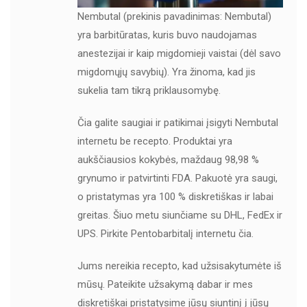
Nembutal (prekinis pavadinimas: Nembutal)
yra barbitūratas, kuris buvo naudojamas
anestezijai ir kaip migdomieji vaistai (dėl savo
migdomųjų savybių). Yra žinoma, kad jis
sukelia tam tikrą priklausomybę.
Čia galite saugiai ir patikimai įsigyti Nembutal
internetu be recepto. Produktai yra
aukščiausios kokybės, maždaug 98,98 %
grynumo ir patvirtinti FDA. Pakuotė yra saugi,
o pristatymas yra 100 % diskretiškas ir labai
greitas. Šiuo metu siunčiame su DHL, FedEx ir
UPS. Pirkite Pentobarbitalį internetu čia.
Jums nereikia recepto, kad užsisakytumėte iš
mūsų. Pateikite užsakymą dabar ir mes
diskretiškai pristatysime jūsų siuntinį į jūsų