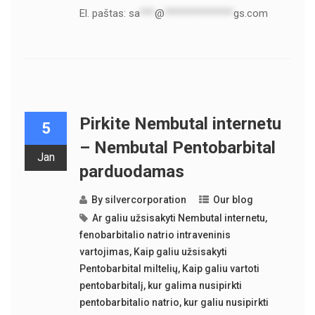
El. paštas:
sa
***
@
**************
gs.com
Pirkite Nembutal internetu
5
– Nembutal Pentobarbital
Jan
parduodamas
By
silvercorporation
Our blog
Ar galiu užsisakyti Nembutal internetu
,
fenobarbitalio natrio intraveninis
vartojimas
,
Kaip galiu užsisakyti
Pentobarbital miltelių
,
Kaip galiu vartoti
pentobarbitalį
,
kur galima nusipirkti
pentobarbitalio natrio
,
kur galiu nusipirkti