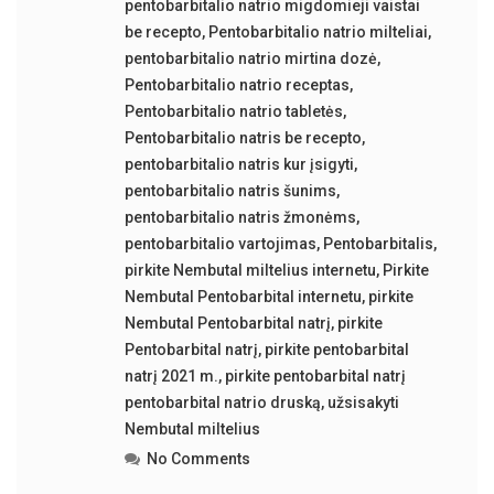
pentobarbitalio natrio migdomieji vaistai
be recepto
,
Pentobarbitalio natrio milteliai
,
pentobarbitalio natrio mirtina dozė
,
Pentobarbitalio natrio receptas
,
Pentobarbitalio natrio tabletės
,
Pentobarbitalio natris be recepto
,
pentobarbitalio natris kur įsigyti
,
pentobarbitalio natris šunims
,
pentobarbitalio natris žmonėms
,
pentobarbitalio vartojimas
,
Pentobarbitalis
,
pirkite Nembutal miltelius internetu
,
Pirkite
Nembutal Pentobarbital internetu
,
pirkite
Nembutal Pentobarbital natrį
,
pirkite
Pentobarbital natrį
,
pirkite pentobarbital
natrį 2021 m.
,
pirkite pentobarbital natrį
pentobarbital natrio druską
,
užsisakyti
Nembutal miltelius
No Comments