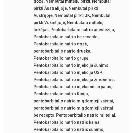
dozė
,
Nembutal miltelių pirkti
,
Nembutal
pirkti Australijoje
,
Nembutal pirkti
Austrijoje
,
Nembutal pirkti JK
,
Nembutal
pirkti Vokietijoje
,
Nembutalo miltelių
tiekėjas
,
Pentobarbitalio natrio anestezija
,
Pentobarbitalio natrio be recepto
,
Pentobarbitalio natrio dozė
,
pentobarbitalio natrio druska
,
Pentobarbitalio natrio grupė
,
Pentobarbitalio natrio injekcija šunims
,
Pentobarbitalio natrio injekcija USP
,
Pentobarbitalio natrio injekcija žmonėms
,
Pentobarbitalio natrio injekcinis tirpalas
,
Pentobarbitalio natrio Kinija
,
pentobarbitalio natrio migdomieji vaistai
,
pentobarbitalio natrio migdomieji vaistai
be recepto
,
Pentobarbitalio natrio milteliai
,
Pentobarbitalio natrio natris kaina
,
Pentobarbitalio natrio natris šunims
,