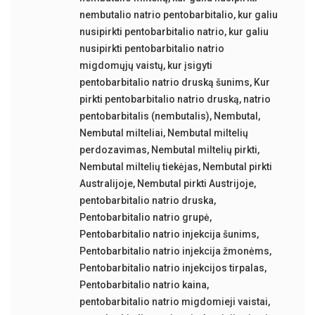
nembutalio natrio pentobarbitalio
,
kur galiu
nusipirkti pentobarbitalio natrio
,
kur galiu
nusipirkti pentobarbitalio natrio
migdomųjų vaistų
,
kur įsigyti
pentobarbitalio natrio druską šunims
,
Kur
pirkti pentobarbitalio natrio druską
,
natrio
pentobarbitalis (nembutalis)
,
Nembutal
,
Nembutal milteliai
,
Nembutal miltelių
perdozavimas
,
Nembutal miltelių pirkti
,
Nembutal miltelių tiekėjas
,
Nembutal pirkti
Australijoje
,
Nembutal pirkti Austrijoje
,
pentobarbitalio natrio druska
,
Pentobarbitalio natrio grupė
,
Pentobarbitalio natrio injekcija šunims
,
Pentobarbitalio natrio injekcija žmonėms
,
Pentobarbitalio natrio injekcijos tirpalas
,
Pentobarbitalio natrio kaina
,
pentobarbitalio natrio migdomieji vaistai
,