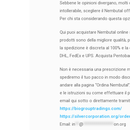
Sebbene le opinioni divergano, molti 
intollerabile, scegliere il Nembutal o
Per chi sta considerando questa opzio
Qui puoi acquistare Nembutal online 
prodotti sono della migliore qualità, 
la spedizione è discreta al 100% e 
DHL, FedEx e UPS. Acquista Pentobarb
Non è necessaria una prescrizione med
spediremo il tuo pacco in modo discre
andare alla pagina “Ordina Nembutal”,
e le istruzioni su come effettuare il 
email qui sotto o direttamente tramit
https://biogrouptradings.com/
https://silvercorporation.org/ord
Email:
in
**
@
***************
on.org