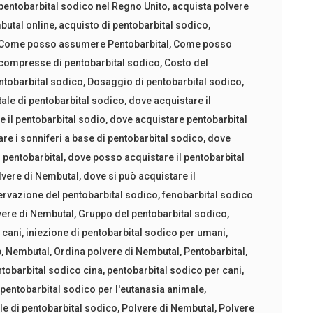
pentobarbital sodico nel Regno Unito
,
acquista polvere
butal online
,
acquisto di pentobarbital sodico
,
Come posso assumere Pentobarbital
,
Come posso
compresse di pentobarbital sodico
,
Costo del
tobarbital sodico
,
Dosaggio di pentobarbital sodico
,
tale di pentobarbital sodico
,
dove acquistare il
 il pentobarbital sodio
,
dove acquistare pentobarbital
e i sonniferi a base di pentobarbital sodico
,
dove
 pentobarbital
,
dove posso acquistare il pentobarbital
lvere di Nembutal
,
dove si può acquistare il
ervazione del pentobarbital sodico
,
fenobarbital sodico
vere di Nembutal
,
Gruppo del pentobarbital sodico
,
 cani
,
iniezione di pentobarbital sodico per umani
,
p
,
Nembutal
,
Ordina polvere di Nembutal
,
Pentobarbital
,
tobarbital sodico cina
,
pentobarbital sodico per cani
,
,
pentobarbital sodico per l'eutanasia animale
,
ole di pentobarbital sodico
,
Polvere di Nembutal
,
Polvere