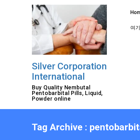
Skip
to
Ho
content
여기를
Silver Corporation
International
Buy Quality Nembutal
Pentobarbital Pills, Liquid,
Powder online
Tag Archive : pentobarbit