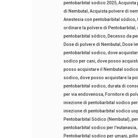
pentobarbital sodico 2025
,
Acquista 
di Nembutal
,
Acquista polvere di nem
Anestesia con pentobarbital sódico
,
ordinare la polvere di Pentobarbital
,
pentobarbital sódico
,
Decesso da pen
Dose di polvere di Nembutal
,
Dose le
pentobarbital sodico
,
dove acquistare
sodico per cani
,
dove posso acquistar
posso acquistare il Nembutal sodico
sodico
,
dove posso acquistare la po
pentobarbital sodico
,
durata di cons
per via endovenosa
,
Fornitore di pol
iniezione di pentobarbital sodico per
iniezione di pentobarbital sodico us
Pentobarbital Sódico (Nembutal)
,
pen
pentobarbital sodico per l'eutanasia
Pentobarbital sodico per umani
,
pill