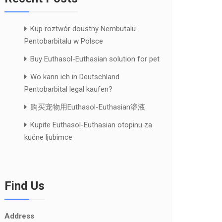
Kup roztwór doustny Nembutalu
Pentobarbitalu w Polsce
Buy Euthasol-Euthasian solution for pet
Wo kann ich in Deutschland
Pentobarbital legal kaufen?
购买宠物用Euthasol-Euthasian溶液
Kupite Euthasol-Euthasian otopinu za
kućne ljubimce
Find Us
Address