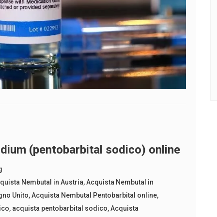
ium (pentobarbital sodico) online
g
quista Nembutal in Austria
,
Acquista Nembutal in
gno Unito
,
Acquista Nembutal Pentobarbital online
,
ico
,
acquista pentobarbital sodico
,
Acquista