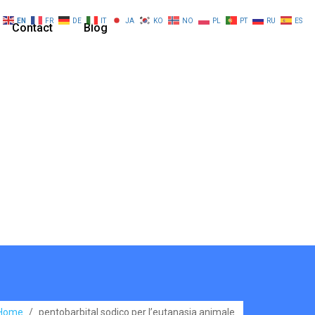
EN
FR
DE
IT
JA
KO
NO
PL
PT
RU
ES
Contact
Blog
Home
/
pentobarbital sodico per l’eutanasia animale