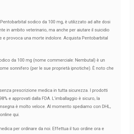
Pentobarbital sodico da 100 mg, è utilizzato ad alte dosi
nte in ambito veterinario, ma anche per aiutare il suicidio
ale e provoca una morte indolore. Acquista Pentobarbital
 sodico da 100 mg (nome commerciale: Nembutal) è un
 come sonnifero (per le sue proprietà ipnotiche). È noto che
senza prescrizione medica in tutta sicurezza. I prodotti
,98% e approvati dalla FDA. L’imballaggio è sicuro, la
 consegna è molto veloce. Al momento spediamo con DHL,
nline qui.
dica per ordinare da noi. Effettua il tuo ordine ora e