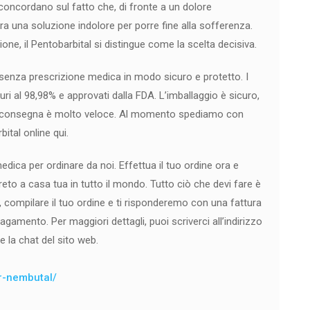
concordano sul fatto che, di fronte a un dolore
ffra una soluzione indolore per porre fine alla sofferenza.
ne, il Pentobarbital si distingue come la scelta decisiva.
senza prescrizione medica in modo sicuro e protetto. I
puri al 98,98% e approvati dalla FDA. L’imballaggio è sicuro,
la consegna è molto veloce. Al momento spediamo con
ital online qui.
ica per ordinare da noi. Effettua il tuo ordine ora e
to a casa tua in tutto il mondo. Tutto ciò che devi fare è
 compilare il tuo ordine e ti risponderemo con una fattura
pagamento. Per maggiori dettagli, puoi scriverci all’indirizzo
e la chat del sito web.
er-nembutal/