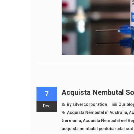
Acquista Nembutal Sod
7
By
silvercorporation
Our blo
Dec
Acquista Nembutal in Australia
,
Ac
Germania
,
Acquista Nembutal nel Re
acquista nembutal pentobarbital sod