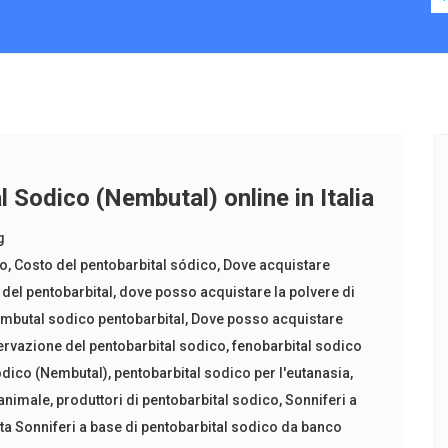
 Sodico (Nembutal) online in Italia
g
co
,
Costo del pentobarbital sódico
,
Dove acquistare
 del pentobarbital
,
dove posso acquistare la polvere di
mbutal sodico pentobarbital
,
Dove posso acquistare
ervazione del pentobarbital sodico
,
fenobarbital sodico
ódico (Nembutal)
,
pentobarbital sodico per l'eutanasia
,
 animale
,
produttori di pentobarbital sodico
,
Sonniferi a
ita Sonniferi a base di pentobarbital sodico da banco