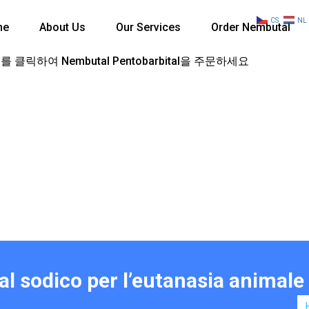
CS
NL
me
About Us
Our Services
Order Nembutal
 클릭하여 Nembutal Pentobarbital을 주문하세요
al sodico per l’eutanasia animale