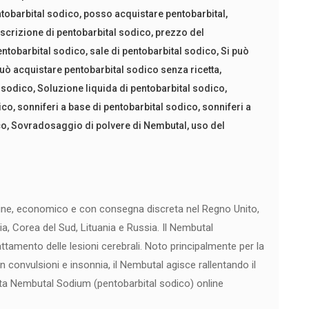
ntobarbital sodico
,
posso acquistare pentobarbital
,
scrizione di pentobarbital sodico
,
prezzo del
entobarbital sodico
,
sale di pentobarbital sodico
,
Si può
può acquistare pentobarbital sodico senza ricetta
,
l sodico
,
Soluzione liquida di pentobarbital sodico
,
ico
,
sonniferi a base di pentobarbital sodico
,
sonniferi a
co
,
Sovradosaggio di polvere di Nembutal
,
uso del
ine, economico e con consegna discreta nel Regno Unito,
dia, Corea del Sud, Lituania e Russia. Il Nembutal
attamento delle lesioni cerebrali. Noto principalmente per la
n convulsioni e insonnia, il Nembutal agisce rallentando il
sta Nembutal Sodium (pentobarbital sodico) online