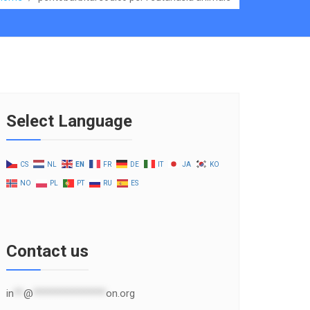
Select Language
CS
NL
EN
FR
DE
IT
JA
KO
NO
PL
PT
RU
ES
Contact us
in
**
@
***************
on.org