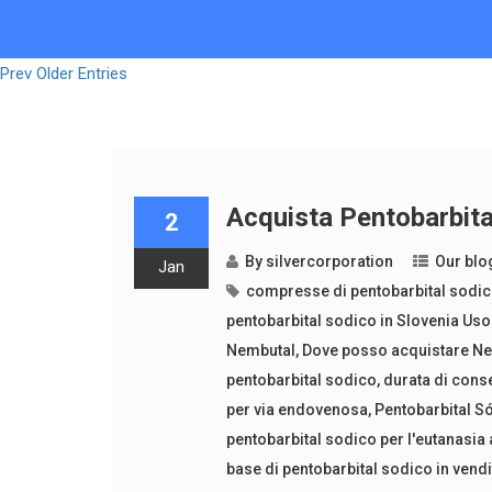
Prev Older Entries
Acquista Pentobarbital
2
By
silvercorporation
Our blo
Jan
compresse di pentobarbital sodi
pentobarbital sodico in Slovenia Uso
Nembutal
,
Dove posso acquistare Ne
pentobarbital sodico
,
durata di cons
per via endovenosa
,
Pentobarbital S
pentobarbital sodico per l'eutanasia
base di pentobarbital sodico in vend