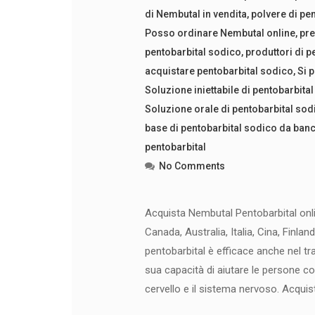
di Nembutal in vendita
,
polvere di pe
Posso ordinare Nembutal online
,
pre
pentobarbital sodico
,
produttori di p
acquistare pentobarbital sodico
,
Si 
Soluzione iniettabile di pentobarbita
Soluzione orale di pentobarbital sod
base di pentobarbital sodico da ban
pentobarbital
No Comments
Acquista Nembutal Pentobarbital onl
Canada, Australia, Italia, Cina, Finlan
pentobarbital è efficace anche nel tr
sua capacità di aiutare le persone co
cervello e il sistema nervoso. Acqui