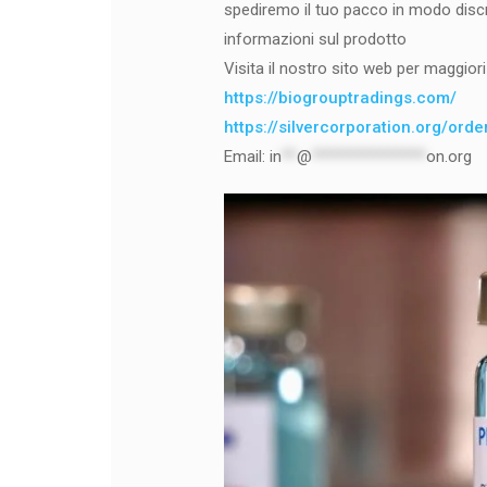
spediremo il tuo pacco in modo discr
informazioni sul prodotto
Visita il nostro sito web per maggiori 
https://biogrouptradings.com/
https://silvercorporation.org/ord
Email:
in
**
@
***************
on.org