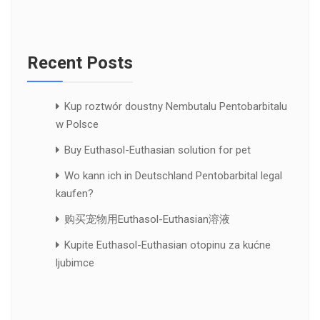
Recent Posts
Kup roztwór doustny Nembutalu Pentobarbitalu
w Polsce
Buy Euthasol-Euthasian solution for pet
Wo kann ich in Deutschland Pentobarbital legal
kaufen?
购买宠物用Euthasol-Euthasian溶液
Kupite Euthasol-Euthasian otopinu za kućne
ljubimce