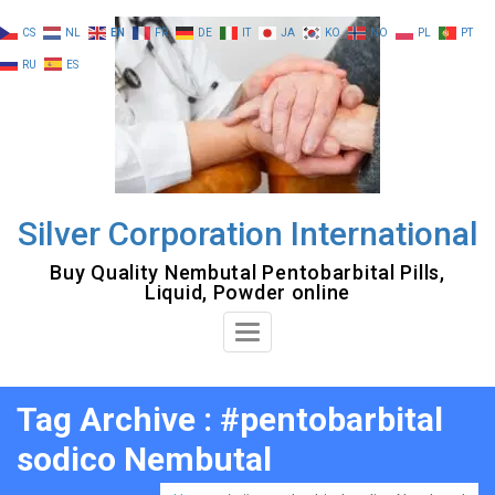
Skip
CS
NL
EN
FR
DE
IT
JA
KO
NO
PL
PT
to
RU
ES
content
Silver Corporation International
Buy Quality Nembutal Pentobarbital Pills,
Liquid, Powder online
Toggle
Navigation
Tag Archive : #pentobarbital
sodico Nembutal