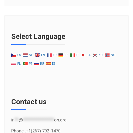
Select Language
CS
NL
EN
FR
DE
IT
JA
KO
NO
PL
PT
RU
ES
Contact us
in
**
@
***************
on.org
Phone .+1(267) 792-1470