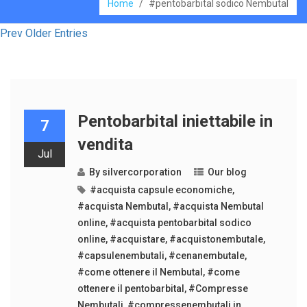
Home
/
#pentobarbital sodico Nembutal
Prev Older Entries
Pentobarbital iniettabile in
7
vendita
Jul
By
silvercorporation
Our blog
#acquista capsule economiche
,
#acquista Nembutal
,
#acquista Nembutal
online
,
#acquista pentobarbital sodico
online
,
#acquistare
,
#acquistonembutale
,
#capsulenembutali
,
#cenanembutale
,
#come ottenere il Nembutal
,
#come
ottenere il pentobarbital
,
#Compresse
Nembutali
,
#compressenembutali in