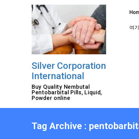
Skip
to
Ho
content
여기를
Silver Corporation
International
Buy Quality Nembutal
Pentobarbital Pills, Liquid,
Powder online
Tag Archive : pentobarbi