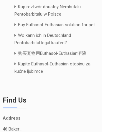
Kup roztwór doustny Nembutalu
Pentobarbitalu w Polsce
Buy Euthasol-Euthasian solution for pet
Wo kann ich in Deutschland
Pentobarbital legal kaufen?
购买宠物用Euthasol-Euthasian溶液
Kupite Euthasol-Euthasian otopinu za
kućne ljubimce
Find Us
Address
46 Baker ,