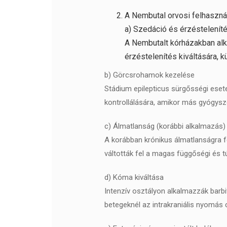
A Nembutal orvosi felhaszná
a) Szedáció és érzéstelenít
A Nembutalt kórházakban alk
érzéstelenítés kiváltására,
b) Görcsrohamok kezelése
Stádium epilepticus sürgősségi eset
kontrollálására, amikor más gyógysz
c) Álmatlanság (korábbi alkalmazás)
A korábban krónikus álmatlanságra f
váltották fel a magas függőségi és t
d) Kóma kiváltása
Intenzív osztályon alkalmazzák barb
betegeknél az intrakraniális nyomás