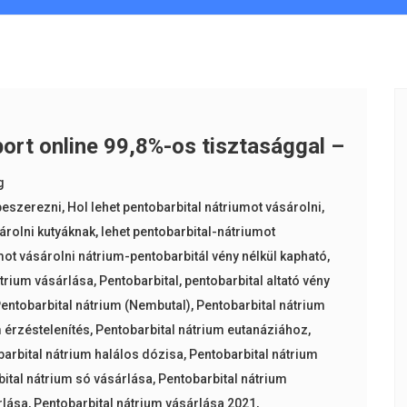
ort online 99,8%-os tisztasággal –
g
 beszerezni
,
Hol lehet pentobarbital nátriumot vásárolni
,
sárolni kutyáknak
,
lehet pentobarbital-nátriumot
mot vásárolni nátrium-pentobarbitál vény nélkül kapható
,
trium vásárlása
,
Pentobarbital
,
pentobarbital altató vény
entobarbital nátrium (Nembutal)
,
Pentobarbital nátrium
 érzéstelenítés
,
Pentobarbital nátrium eutanáziához
,
arbital nátrium halálos dózisa
,
Pentobarbital nátrium
bital nátrium só vásárlása
,
Pentobarbital nátrium
rlása
,
Pentobarbital nátrium vásárlása 2021
,