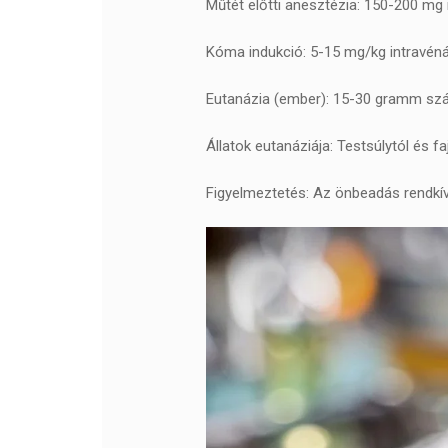
Műtét előtti anesztézia: 150-200 mg
Kóma indukció: 5-15 mg/kg intravén
Eutanázia (ember): 15-30 gramm szájo
Állatok eutanáziája: Testsúlytól és fa
Figyelmeztetés: Az önbeadás rendkívü