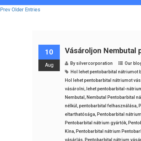
Prev Older Entries
Vásároljon Nembutal p
10
By
silvercorporation
Our blo
Aug
Hol lehet pentobarbital nátriumot
Hol lehet pentobarbital nátriumot vá
vásárolni
,
lehet pentobarbital-nátriu
Nembutal
,
Nembutal Pentobarbital ná
nélkül
,
pentobarbital felhasználása
,
P
eltarthatósága
,
Pentobarbital nátrium
Pentobarbital nátrium gyártók
,
Pentob
Kína
,
Pentobarbital nátrium Pentobar
vásárlás
,
Pentobarbital nátrium vásá