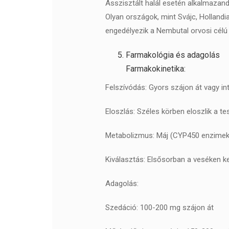
Asszisztált halál esetén alkalmazan
Olyan országok, mint Svájc, Hollandi
engedélyezik a Nembutal orvosi célú
Farmakológia és adagolás
Farmakokinetika:
Felszívódás: Gyors szájon át vagy i
Eloszlás: Széles körben eloszlik a t
Metabolizmus: Máj (CYP450 enzimek
Kiválasztás: Elsősorban a veséken k
Adagolás:
Szedáció: 100-200 mg szájon át