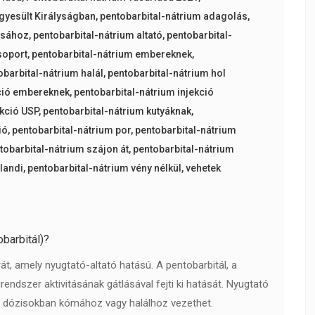
Egyesült Királyságban
,
pentobarbital-nátrium adagolás
,
tásához
,
pentobarbital-nátrium altató
,
pentobarbital-
soport
,
pentobarbital-nátrium embereknek
,
obarbital-nátrium halál
,
pentobarbital-nátrium hol
kció embereknek
,
pentobarbital-nátrium injekció
ekció USP
,
pentobarbital-nátrium kutyáknak
,
ió
,
pentobarbital-nátrium por
,
pentobarbital-nátrium
tobarbital-nátrium szájon át
,
pentobarbital-nátrium
landi
,
pentobarbital-nátrium vény nélkül
,
vehetek
barbitál)?
át, amely nyugtató-altató hatású. A pentobarbitál, a
endszer aktivitásának gátlásával fejti ki hatását. Nyugtató
b dózisokban kómához vagy halálhoz vezethet.