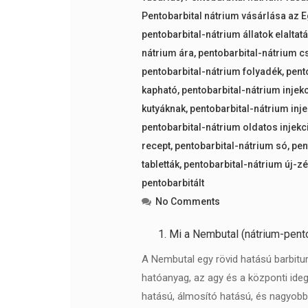
Pentobarbital nátrium vásárlása az 
pentobarbital-nátrium állatok elalta
nátrium ára
,
pentobarbital-nátrium c
pentobarbital-nátrium folyadék
,
pent
kapható
,
pentobarbital-nátrium inje
kutyáknak
,
pentobarbital-nátrium inj
pentobarbital-nátrium oldatos injekc
recept
,
pentobarbital-nátrium só
,
pen
tabletták
,
pentobarbital-nátrium új-zé
pentobarbitált
No Comments
Mi a Nembutal (nátrium-pento
A Nembutal egy rövid hatású barbitur
hatóanyag, az agy és a központi idegr
hatású, álmosító hatású, és nagyob