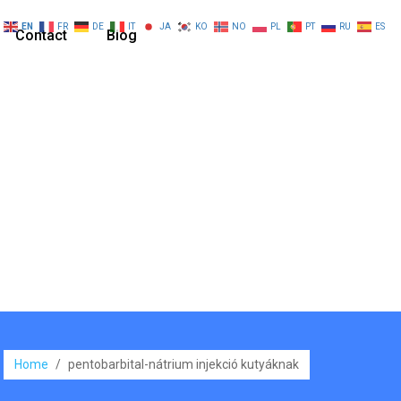
EN
FR
DE
IT
JA
KO
NO
PL
PT
RU
ES
Contact
Blog
Home
/
pentobarbital-nátrium injekció kutyáknak