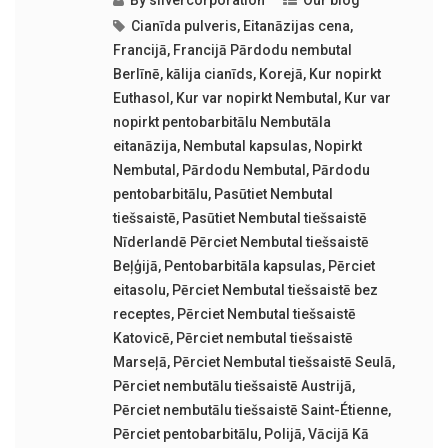
Cianīda pulveris
,
Eitanāzijas cena
,
Francijā
,
Francijā Pārdodu nembutal
Berlīnē
,
kālija cianīds
,
Korejā
,
Kur nopirkt
Euthasol
,
Kur var nopirkt Nembutal
,
Kur var
nopirkt pentobarbitālu Nembutāla
eitanāzija
,
Nembutal kapsulas
,
Nopirkt
Nembutal
,
Pārdodu Nembutal
,
Pārdodu
pentobarbitālu
,
Pasūtiet Nembutal
tiešsaistē
,
Pasūtiet Nembutal tiešsaistē
Nīderlandē Pērciet Nembutal tiešsaistē
Beļģijā
,
Pentobarbitāla kapsulas
,
Pērciet
eitasolu
,
Pērciet Nembutal tiešsaistē bez
receptes
,
Pērciet Nembutal tiešsaistē
Katovicē
,
Pērciet nembutal tiešsaistē
Marseļā
,
Pērciet Nembutal tiešsaistē Seulā
,
Pērciet nembutālu tiešsaistē Austrijā
,
Pērciet nembutālu tiešsaistē Saint-Étienne
,
Pērciet pentobarbitālu
,
Polijā
,
Vācijā Kā