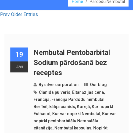
Home
/
Pārdodu Nembutal
Prev Older Entries
Nembutal Pentobarbital
19
Sodium pārdošanā bez
Jan
receptes
By
silvercorporation
Our blog
Cianīda pulveris
,
Eitanāzijas cena
,
Francijā
,
Francijā Pārdodu nembutal
Berlīnē
,
kālija cianīds
,
Korejā
,
Kur nopirkt
Euthasol
,
Kur var nopirkt Nembutal
,
Kur var
nopirkt pentobarbitālu Nembutāla
eitanāzija
,
Nembutal kapsulas
,
Nopirkt