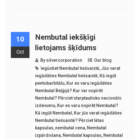
Nembutal iekšķīgi
10
lietojams šķīdums
Oct
By
silvercorporation
Our blog
Iegūstiet Nembutal tiešsaistē
,
Jūs varat
iegādāties Nembutal tiešsaistē
,
Kā iegūt
pentobarbitālu
,
Kur es varu iegādāties
Nembutal Beļģijā? Kur var nopirkt
Nembutal? Pērciet starptautisko nacionālo
izdevumu
,
Kur es varu nopirkt Nembutal?
Kā iegūt Nembutal
,
Kur jūs varat iegādāties
Nembutal tiešsaistē? Pērciet lētas
kapsulas
,
nembutal cena
,
Nembutal
izpārdošana
,
Nembutal kapsulas
,
Nembutal