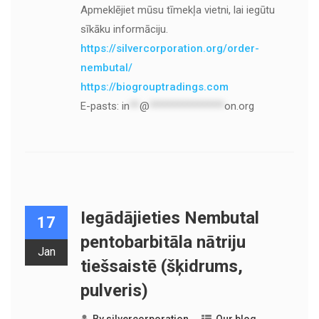
Apmeklējiet mūsu tīmekļa vietni, lai iegūtu
sīkāku informāciju.
https://silvercorporation.org/order-
nembutal/
https://biogrouptradings.com
E-pasts:
in
**
@
***************
on.org
Iegādājieties Nembutal
17
pentobarbitāla nātriju
Jan
tiešsaistē (šķidrums,
pulveris)
By
silvercorporation
Our blog