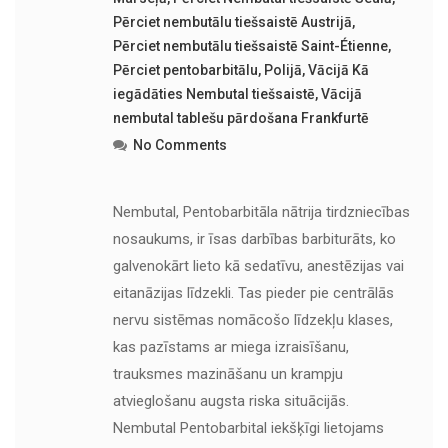
Pērciet nembutālu tiešsaistē Austrijā
,
Pērciet nembutālu tiešsaistē Saint-Étienne
,
Pērciet pentobarbitālu
,
Polijā
,
Vācijā Kā
iegādāties Nembutal tiešsaistē
,
Vācijā
nembutal tablešu pārdošana Frankfurtē
No Comments
Nembutal, Pentobarbitāla nātrija tirdzniecības
nosaukums, ir īsas darbības barbiturāts, ko
galvenokārt lieto kā sedatīvu, anestēzijas vai
eitanāzijas līdzekli. Tas pieder pie centrālās
nervu sistēmas nomācošo līdzekļu klases,
kas pazīstams ar miega izraisīšanu,
trauksmes mazināšanu un krampju
atvieglošanu augsta riska situācijās.
Nembutal Pentobarbital iekšķīgi lietojams