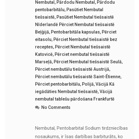
Nembutal
,
Pārdodu Nembutal
,
Pārdodu
pentobarbitālu
,
Pasūtiet Nembutal
tiešsaistē
,
Pasūtiet Nembutal tiešsaistē
Nīderlandē Pērciet Nembutal tiešsaistē
Beļģijā
,
Pentobarbitāla kapsulas
,
Pērciet
eitasolu
,
Pērciet Nembutal tiešsaistē bez
receptes
,
Pērciet Nembutal tiešsaistē
Katovicē
,
Pērciet nembutal tiešsaistē
Marseļā
,
Pērciet Nembutal tiešsaistē Seulā
,
Pērciet nembutālu tiešsaistē Austrijā
,
Pērciet nembutālu tiešsaistē Saint-Étienne
,
Pērciet pentobarbitālu
,
Polijā
,
Vācijā Kā
iegādāties Nembutal tiešsaistē
,
Vācijā
nembutal tablešu pārdošana Frankfurtē
No Comments
Nembutal, Pentobarbital Sodium tirdzniecības
nosaukums, ir īsas darbības barbiturāts, ko