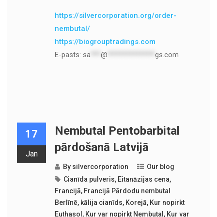
https://silvercorporation.org/order-
nembutal/
https://biogrouptradings.com
E-pasts:
sa
***
@
**************
gs.com
Nembutal Pentobarbital
17
pārdošanā Latvijā
Jan
By
silvercorporation
Our blog
Cianīda pulveris
,
Eitanāzijas cena
,
Francijā
,
Francijā Pārdodu nembutal
Berlīnē
,
kālija cianīds
,
Korejā
,
Kur nopirkt
Euthasol
,
Kur var nopirkt Nembutal
,
Kur var