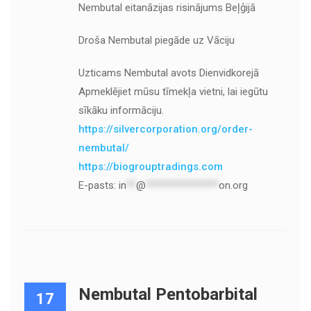
Nembutal eitanāzijas risinājums Beļģijā
Droša Nembutal piegāde uz Vāciju
Uzticams Nembutal avots Dienvidkorejā
Apmeklējiet mūsu tīmekļa vietni, lai iegūtu
sīkāku informāciju.
https://silvercorporation.org/order-
nembutal/
https://biogrouptradings.com
E-pasts:
in
**
@
***************
on.org
Nembutal Pentobarbital
17