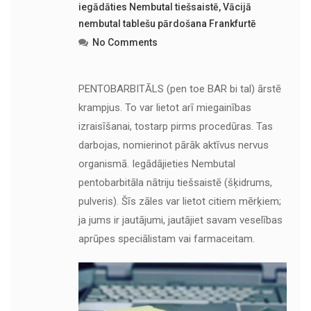
iegādāties Nembutal tiešsaistē
,
Vācijā
nembutal tablešu pārdošana Frankfurtē
No Comments
PENTOBARBITĀLS (pen toe BAR bi tal) ārstē
krampjus. To var lietot arī miegainības
izraisīšanai, tostarp pirms procedūras. Tas
darbojas, nomierinot pārāk aktīvus nervus
organismā. Iegādājieties Nembutal
pentobarbitāla nātriju tiešsaistē (šķidrums,
pulveris). Šīs zāles var lietot citiem mērķiem;
ja jums ir jautājumi, jautājiet savam veselības
aprūpes speciālistam vai farmaceitam.