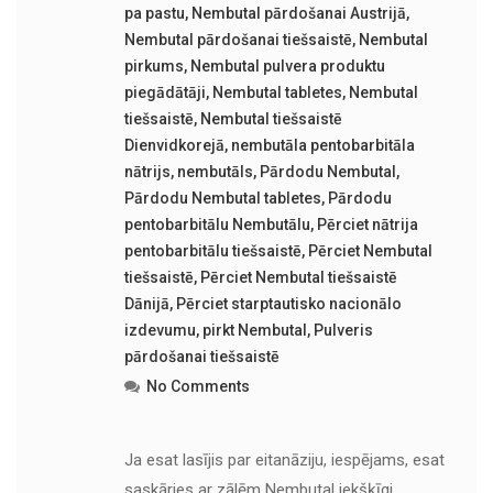
pa pastu
,
Nembutal pārdošanai Austrijā
,
Nembutal pārdošanai tiešsaistē
,
Nembutal
pirkums
,
Nembutal pulvera produktu
piegādātāji
,
Nembutal tabletes
,
Nembutal
tiešsaistē
,
Nembutal tiešsaistē
Dienvidkorejā
,
nembutāla pentobarbitāla
nātrijs
,
nembutāls
,
Pārdodu Nembutal
,
Pārdodu Nembutal tabletes
,
Pārdodu
pentobarbitālu Nembutālu
,
Pērciet nātrija
pentobarbitālu tiešsaistē
,
Pērciet Nembutal
tiešsaistē
,
Pērciet Nembutal tiešsaistē
Dānijā
,
Pērciet starptautisko nacionālo
izdevumu
,
pirkt Nembutal
,
Pulveris
pārdošanai tiešsaistē
No Comments
Ja esat lasījis par eitanāziju, iespējams, esat
saskāries ar zālēm Nembutal iekšķīgi