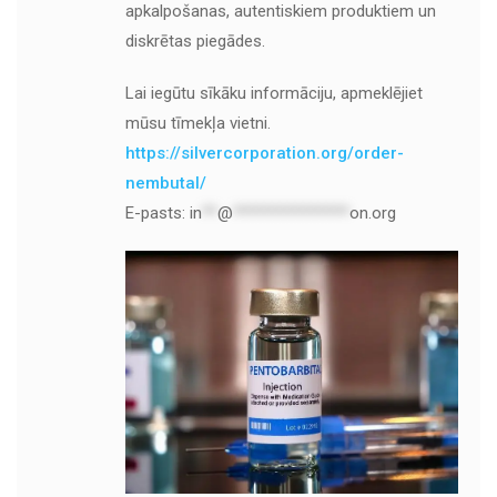
apkalpošanas, autentiskiem produktiem un
diskrētas piegādes.
Lai iegūtu sīkāku informāciju, apmeklējiet
mūsu tīmekļa vietni.
https://silvercorporation.org/order-
nembutal/
E-pasts:
in
**
@
***************
on.org