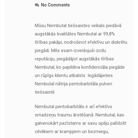
No Comments
Mūsu Nembutal tiešsaistes veikals piedāvā
augstākās kvalitātes Nembutal ar 99,8%
tīrības pakāpi, nodrošinot efektīvu un diskrētu
piegādi. Mēs esam izveidojuši izcilu
reputāciju, piegādājot augstākās tīrības
Nembutal, ko papildina konfidenciāla piegāde
un rūpīgs klientu atbalsts. Iegādājieties
Nembutal nātrija pentobarbitāla pulveri
tiešsaistē
Nembutal pentobarbitāls ir arī efektīvs
smadzeņu traumu ārstēšanā. Nembutal, kas
galvenokārt pazīstams ar savu spēju palīdzēt
cilvēkiem ar krampjiem un bezmiegu,