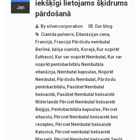
iekšķīgi lietojams šķidrums
Jan
pārdošanā
By
silvercorporation
Our blog
Cianīda pulveris
,
Eitanāzijas cena
,
Francijā
,
Francijā Pārdodu nembutal
Berlīnē
,
kālija cianīds
,
Korejā
,
Kur nopirkt
Euthasol
,
Kur var nopirkt Nembutal
,
Kur var
nopirkt pentobarbitālu Nembutāla
eitanāzija
,
Nembutal kapsulas
,
Nopirkt
Nembutal
,
Pārdodu Nembutal
,
Pārdodu
pentobarbitālu
,
Pasūtiet Nembutal
tiešsaistē
,
Pasūtiet Nembutal tiešsaistē
Nīderlandē Pērciet Nembutal tiešsaistē
Beļģijā
,
Pentobarbitāla kapsulas
,
Pērciet
eitasolu
,
Pērciet Nembutal tiešsaistē bez
receptes
,
Pērciet Nembutal tiešsaistē
Katovicē
,
Pērciet nembutal tiešsaistē
Marseļā
,
Pērciet Nembutal tiešsaistē Seulā
,