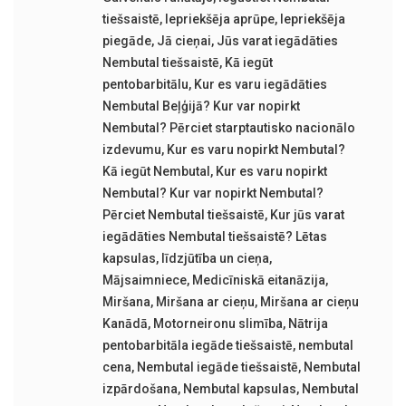
tiešsaistē
,
Iepriekšēja aprūpe
,
Iepriekšēja
piegāde
,
Jā cieņai
,
Jūs varat iegādāties
Nembutal tiešsaistē
,
Kā iegūt
pentobarbitālu
,
Kur es varu iegādāties
Nembutal Beļģijā? Kur var nopirkt
Nembutal? Pērciet starptautisko nacionālo
izdevumu
,
Kur es varu nopirkt Nembutal?
Kā iegūt Nembutal
,
Kur es varu nopirkt
Nembutal? Kur var nopirkt Nembutal?
Pērciet Nembutal tiešsaistē
,
Kur jūs varat
iegādāties Nembutal tiešsaistē? Lētas
kapsulas
,
līdzjūtība un cieņa
,
Mājsaimniece
,
Medicīniskā eitanāzija
,
Miršana
,
Miršana ar cieņu
,
Miršana ar cieņu
Kanādā
,
Motorneironu slimība
,
Nātrija
pentobarbitāla iegāde tiešsaistē
,
nembutal
cena
,
Nembutal iegāde tiešsaistē
,
Nembutal
izpārdošana
,
Nembutal kapsulas
,
Nembutal