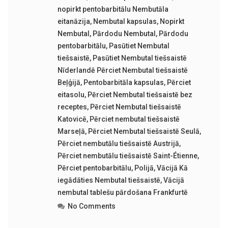
nopirkt pentobarbitālu Nembutāla
eitanāzija
,
Nembutal kapsulas
,
Nopirkt
Nembutal
,
Pārdodu Nembutal
,
Pārdodu
pentobarbitālu
,
Pasūtiet Nembutal
tiešsaistē
,
Pasūtiet Nembutal tiešsaistē
Nīderlandē Pērciet Nembutal tiešsaistē
Beļģijā
,
Pentobarbitāla kapsulas
,
Pērciet
eitasolu
,
Pērciet Nembutal tiešsaistē bez
receptes
,
Pērciet Nembutal tiešsaistē
Katovicē
,
Pērciet nembutal tiešsaistē
Marseļā
,
Pērciet Nembutal tiešsaistē Seulā
,
Pērciet nembutālu tiešsaistē Austrijā
,
Pērciet nembutālu tiešsaistē Saint-Étienne
,
Pērciet pentobarbitālu
,
Polijā
,
Vācijā Kā
iegādāties Nembutal tiešsaistē
,
Vācijā
nembutal tablešu pārdošana Frankfurtē
No Comments