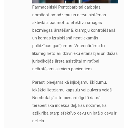
Farmaceitiski Pentobarbital darbojas,
nomācot smadzeņu un nervu sistēmas
aktivitāti, padarot to efektīvu smagas
bezmiegas ārstēšanā, krampju kontrolēšanā
un komas izraisīšanā neatliekamās
palīdzības gadījumos. Veterinārārsti to
likumīgi lieto arī dzīvnieku eitanāzijai un dažās
jurisdikcijās ārsta asistētai mirstībai
neārstējami slimiem pacientiem.
Parasti pieejams kā injicējamu šķīdumu,
iekšķīgi lietojamu kapsulu vai pulvera veidā,
Nembutal jālieto piesardzīgi tā šaurā
terapeitiskā indeksa dēļ, kas nozīmē, ka
atšķirība starp efektīvo devu un letālo devu ir
neliela.