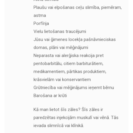
Plaušu vai elpošanas ceļu slimība, piemēram,
astma
Porfīrija
Vielu lietošanas traucējumi
Jūsu vai ģimenes locekļa pašnāvnieciskas
domas, plāni vai mēģinājumi
Neparasta vai alerģiska reakcija pret
pentobarbitālu, citiem barbiturātiem,
medikamentiem, pārtikas produktiem,
krāsvielām vai konservantiem
Grūtniecība vai mēģinājums ieņemt bērnu
Barošana ar krūti
Kā man lietot šīs zāles? Šīs zāles ir
paredzētas injekcijām muskulī vai vēnā. Tās
ievada slimnīcā vai klīnikā.