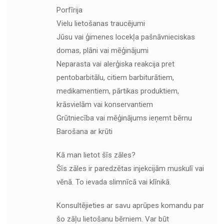
Porfīrija
Vielu lietošanas traucējumi
Jūsu vai ģimenes locekļa pašnāvnieciskas
domas, plāni vai mēģinājumi
Neparasta vai alerģiska reakcija pret
pentobarbitālu, citiem barbiturātiem,
medikamentiem, pārtikas produktiem,
krāsvielām vai konservantiem
Grūtniecība vai mēģinājums ieņemt bērnu
Barošana ar krūti
Kā man lietot šīs zāles?
Šīs zāles ir paredzētas injekcijām muskulī vai
vēnā. To ievada slimnīcā vai klīnikā.
Konsultējieties ar savu aprūpes komandu par
šo zāļu lietošanu bērniem. Var būt