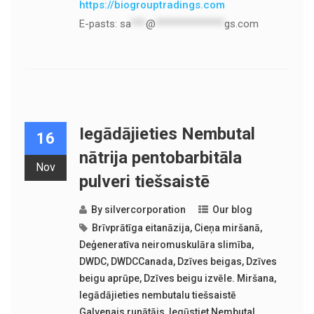
https://biogrouptradings.com
E-pasts:
sa
***
@
**************
gs.com
Iegādājieties Nembutal
16
nātrija pentobarbitāla
Nov
pulveri tiešsaistē
By
silvercorporation
Our blog
Brīvprātīga eitanāzija
,
Cieņa miršanā
,
Deģeneratīva neiromuskulāra slimība
,
DWDC
,
DWDCCanada
,
Dzīves beigas
,
Dzīves
beigu aprūpe
,
Dzīves beigu izvēle. Miršana
,
Iegādājieties nembutalu tiešsaistē
Galvenais runātājs
,
Iegūstiet Nembutal