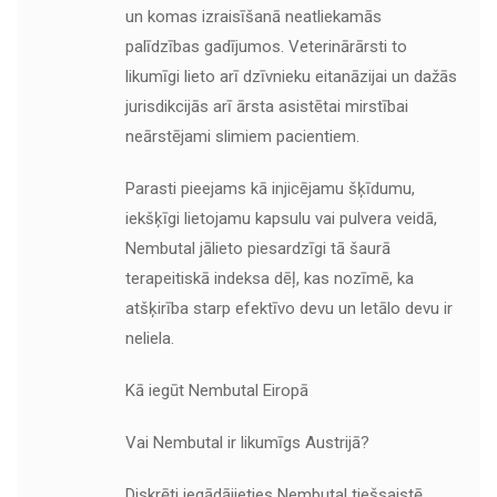
un komas izraisīšanā neatliekamās
palīdzības gadījumos. Veterinārārsti to
likumīgi lieto arī dzīvnieku eitanāzijai un dažās
jurisdikcijās arī ārsta asistētai mirstībai
neārstējami slimiem pacientiem.
Parasti pieejams kā injicējamu šķīdumu,
iekšķīgi lietojamu kapsulu vai pulvera veidā,
Nembutal jālieto piesardzīgi tā šaurā
terapeitiskā indeksa dēļ, kas nozīmē, ka
atšķirība starp efektīvo devu un letālo devu ir
neliela.
Kā iegūt Nembutal Eiropā
Vai Nembutal ir likumīgs Austrijā?
Diskrēti iegādājieties Nembutal tiešsaistē