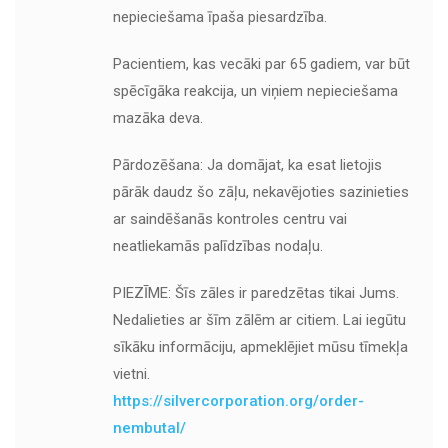
nepieciešama īpaša piesardzība.
Pacientiem, kas vecāki par 65 gadiem, var būt
spēcīgāka reakcija, un viņiem nepieciešama
mazāka deva.
Pārdozēšana: Ja domājat, ka esat lietojis
pārāk daudz šo zāļu, nekavējoties sazinieties
ar saindēšanās kontroles centru vai
neatliekamās palīdzības nodaļu.
PIEZĪME: Šīs zāles ir paredzētas tikai Jums.
Nedalieties ar šīm zālēm ar citiem. Lai iegūtu
sīkāku informāciju, apmeklējiet mūsu tīmekļa
vietni.
https://silvercorporation.org/order-
nembutal/