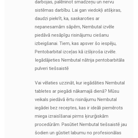
darbojas, palēninot smadzeņu un nervu
sistēmas darbību. Lai gan viedokļi atšķiras,
daudzi piekrīt, ka, saskaroties ar
nepanesamām sāpēm, Nembutal izvēle
piedāvā nesāpīgu risinājumu ciešanu
izbeigšanai. Tiem, kas apsver šo iespēju,
Pentobarbital izceļas kā izšķiroša izvēle.
Iegādājieties Nembutal nātrija pentobarbitāla
pulveri tiešsaistē
Vai vēlaties uzzināt, kur iegādāties Nembutal
tabletes ar piegādi nākamajā dienā? Mūsu
veikals piedāvā ērtu risinājumu Nembutal
iegādei bez receptes, kas ir ideāli piemērots
miega izraisīšanai pirms ķirurģiskām
procedūrām. Pasūtiet Nembutal tiešsaistē jau
šodien un gūstiet labumu no profesionālas