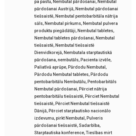
pa pastu
,
Nembutal pārdošanai
,
Nembutal
pārdošanai Austrijā
,
Nembutal pārdošanai
tiešsaistē
,
Nembutal pentobarbitāla nātrija
sāls
,
Nembutal pirkums
,
Nembutal pulvera
produktu piegādātāji
,
Nembutal tabletes
,
Nembutal tabletes pārdošanai
,
Nembutal
tiešsaistē
,
Nembutal tiešsaistē
Dienvidkorejā
,
Nembutala starptautiskā
pārdošana
,
nembutāls
,
Pacienta izvēle
,
Paliatīvā aprūpe
,
Pārdodu Nembutal
,
Pārdodu Nembutal tabletes
,
Pārdodu
pentobarbitālu Nembutālu
,
Pentobarbitāls
Nembutal pārdošanai
,
Pērciet nātrija
pentobarbitālu tiešsaistē
,
Pērciet Nembutal
tiešsaistē
,
Pērciet Nembutal tiešsaistē
Dānijā
,
Pērciet starptautisko nacionālo
izdevumu
,
pirkt Nembutal
,
Pulveris
pārdošanai tiešsaistē
,
Sadarbība
,
Starptautiska konference
,
Tiesības mirt