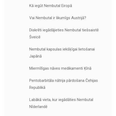
Kā iegūt Nembutal Eiropā
Vai Nembutal ir likumīgs Austrijā?
Diskrēti iegādājieties Nembutal tiešsaistē
Šveicē
Nembutal kapsulas iekšķīgai lietošanai
Japānā
Miermīlīgas nāves medikamenti Ķīnā
Pentobarbitāla nātrija pārdošana Čehijas
Republikā
Labākā vieta, kur iegādāties Nembutal
Nīderlandē