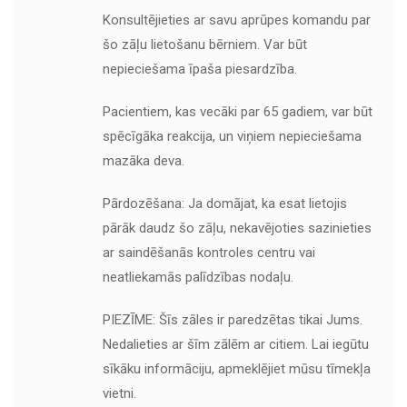
Konsultējieties ar savu aprūpes komandu par
šo zāļu lietošanu bērniem. Var būt
nepieciešama īpaša piesardzība.
Pacientiem, kas vecāki par 65 gadiem, var būt
spēcīgāka reakcija, un viņiem nepieciešama
mazāka deva.
Pārdozēšana: Ja domājat, ka esat lietojis
pārāk daudz šo zāļu, nekavējoties sazinieties
ar saindēšanās kontroles centru vai
neatliekamās palīdzības nodaļu.
PIEZĪME: Šīs zāles ir paredzētas tikai Jums.
Nedalieties ar šīm zālēm ar citiem. Lai iegūtu
sīkāku informāciju, apmeklējiet mūsu tīmekļa
vietni.