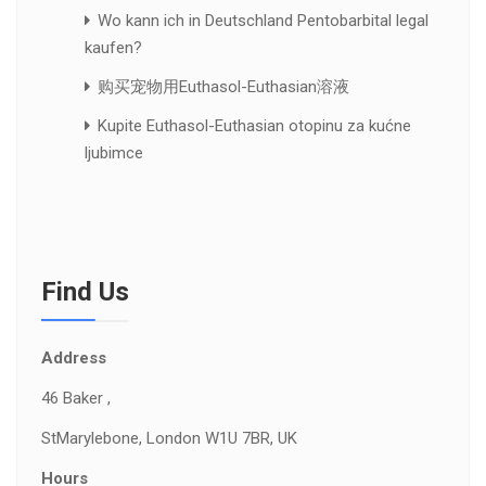
Wo kann ich in Deutschland Pentobarbital legal
kaufen?
购买宠物用Euthasol-Euthasian溶液
Kupite Euthasol-Euthasian otopinu za kućne
ljubimce
Find Us
Address
46 Baker ,
St
Marylebone, London W1U 7BR, UK
Hours