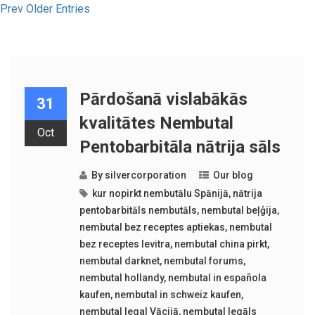
Prev Older Entries
Pārdošanā vislabākās
31
kvalitātes Nembutal
Oct
Pentobarbitāla nātrija sāls
By
silvercorporation
Our blog
kur nopirkt nembutālu Spānijā
,
nātrija
pentobarbitāls nembutāls
,
nembutal beļģija
,
nembutal bez receptes aptiekas
,
nembutal
bez receptes levitra
,
nembutal china pirkt
,
nembutal darknet
,
nembutal forums
,
nembutal hollandy
,
nembutal in española
kaufen
,
nembutal in schweiz kaufen
,
nembutal legal Vācijā
,
nembutal legāls