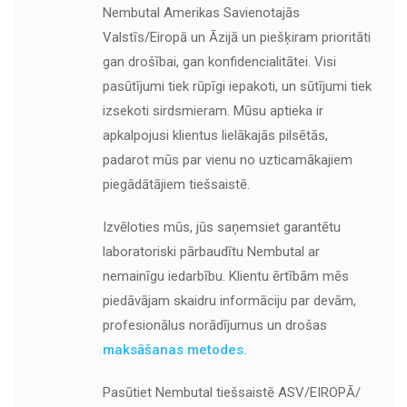
Nembutal Amerikas Savienotajās
Valstīs/Eiropā un Āzijā un piešķiram prioritāti
gan drošībai, gan konfidencialitātei. Visi
pasūtījumi tiek rūpīgi iepakoti, un sūtījumi tiek
izsekoti sirdsmieram. Mūsu aptieka ir
apkalpojusi klientus lielākajās pilsētās,
padarot mūs par vienu no uzticamākajiem
piegādātājiem tiešsaistē.
Izvēloties mūs, jūs saņemsiet garantētu
laboratoriski pārbaudītu Nembutal ar
nemainīgu iedarbību. Klientu ērtībām mēs
piedāvājam skaidru informāciju par devām,
profesionālus norādījumus un drošas
maksāšanas metodes.
Pasūtiet Nembutal tiešsaistē ASV/EIROPĀ/