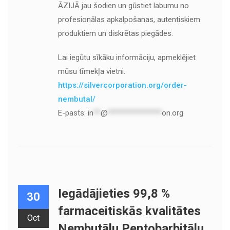
ĀZIJĀ jau šodien un gūstiet labumu no
profesionālas apkalpošanas, autentiskiem
produktiem un diskrētas piegādes.
Lai iegūtu sīkāku informāciju, apmeklējiet
mūsu tīmekļa vietni.
https://silvercorporation.org/order-
nembutal/
E-pasts:
in
**
@
***************
on.org
Iegādājieties 99,8 %
30
farmaceitiskās kvalitātes
Oct
Nembutālu Pentobarbitālu