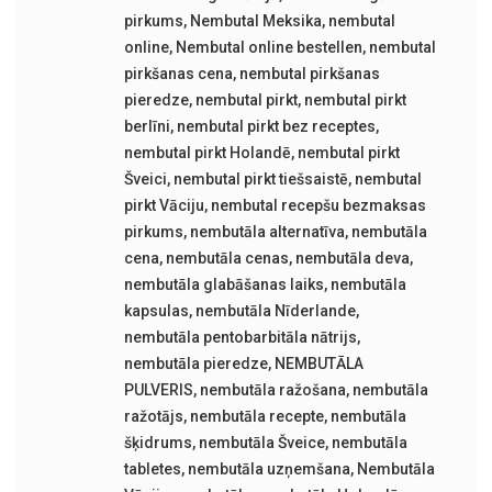
pirkums
,
Nembutal Meksika
,
nembutal
online
,
Nembutal online bestellen
,
nembutal
pirkšanas cena
,
nembutal pirkšanas
pieredze
,
nembutal pirkt
,
nembutal pirkt
berlīni
,
nembutal pirkt bez receptes
,
nembutal pirkt Holandē
,
nembutal pirkt
Šveici
,
nembutal pirkt tiešsaistē
,
nembutal
pirkt Vāciju
,
nembutal recepšu bezmaksas
pirkums
,
nembutāla alternatīva
,
nembutāla
cena
,
nembutāla cenas
,
nembutāla deva
,
nembutāla glabāšanas laiks
,
nembutāla
kapsulas
,
nembutāla Nīderlande
,
nembutāla pentobarbitāla nātrijs
,
nembutāla pieredze
,
NEMBUTĀLA
PULVERIS
,
nembutāla ražošana
,
nembutāla
ražotājs
,
nembutāla recepte
,
nembutāla
šķidrums
,
nembutāla Šveice
,
nembutāla
tabletes
,
nembutāla uzņemšana
,
Nembutāla