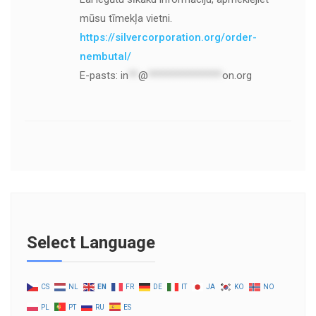
mūsu tīmekļa vietni.
https://silvercorporation.org/order-
nembutal/
E-pasts:
in
**
@
***************
on.org
Select Language
CS
NL
EN
FR
DE
IT
JA
KO
NO
PL
PT
RU
ES