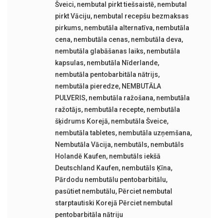
Šveici
,
nembutal pirkt tiešsaistē
,
nembutal
pirkt Vāciju
,
nembutal recepšu bezmaksas
pirkums
,
nembutāla alternatīva
,
nembutāla
cena
,
nembutāla cenas
,
nembutāla deva
,
nembutāla glabāšanas laiks
,
nembutāla
kapsulas
,
nembutāla Nīderlande
,
nembutāla pentobarbitāla nātrijs
,
nembutāla pieredze
,
NEMBUTĀLA
PULVERIS
,
nembutāla ražošana
,
nembutāla
ražotājs
,
nembutāla recepte
,
nembutāla
šķidrums Korejā
,
nembutāla Šveice
,
nembutāla tabletes
,
nembutāla uzņemšana
,
Nembutāla Vācija
,
nembutāls
,
nembutāls
Holandē Kaufen
,
nembutāls iekšā
Deutschland Kaufen
,
nembutāls Ķīna
,
Pārdodu nembutālu pentobarbitālu
,
pasūtiet nembutālu
,
Pērciet nembutal
starptautiski Korejā Pērciet nembutal
pentobarbitāla nātriju