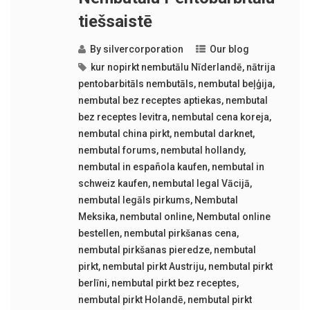
tiešsaistē
By
silvercorporation
Our blog
kur nopirkt nembutālu Nīderlandē
,
nātrija
pentobarbitāls nembutāls
,
nembutal beļģija
,
nembutal bez receptes aptiekas
,
nembutal
bez receptes levitra
,
nembutal cena koreja
,
nembutal china pirkt
,
nembutal darknet
,
nembutal forums
,
nembutal hollandy
,
nembutal in española kaufen
,
nembutal in
schweiz kaufen
,
nembutal legal Vācijā
,
nembutal legāls pirkums
,
Nembutal
Meksika
,
nembutal online
,
Nembutal online
bestellen
,
nembutal pirkšanas cena
,
nembutal pirkšanas pieredze
,
nembutal
pirkt
,
nembutal pirkt Austriju
,
nembutal pirkt
berlīni
,
nembutal pirkt bez receptes
,
nembutal pirkt Holandē
,
nembutal pirkt