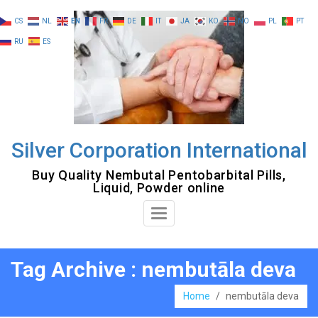
Skip
CS
NL
EN
FR
DE
IT
JA
KO
NO
PL
PT
to
RU
ES
content
Silver Corporation International
Buy Quality Nembutal Pentobarbital Pills,
Liquid, Powder online
Toggle
Navigation
Tag Archive : nembutāla deva
Home
/
nembutāla deva