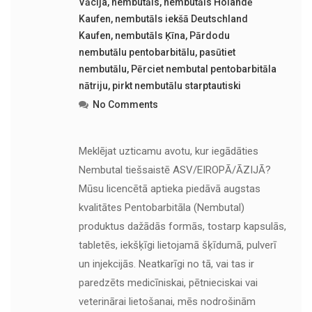
Vācija
,
nembutāls
,
nembutāls Holandē
Kaufen
,
nembutāls iekšā Deutschland
Kaufen
,
nembutāls Ķīna
,
Pārdodu
nembutālu pentobarbitālu
,
pasūtiet
nembutālu
,
Pērciet nembutal pentobarbitāla
nātriju
,
pirkt nembutālu starptautiski
No Comments
Meklējat uzticamu avotu, kur iegādāties
Nembutal tiešsaistē ASV/EIROPĀ/ĀZIJĀ?
Mūsu licencētā aptieka piedāvā augstas
kvalitātes Pentobarbitāla (Nembutal)
produktus dažādās formās, tostarp kapsulās,
tabletēs, iekšķīgi lietojamā šķīdumā, pulverī
un injekcijās. Neatkarīgi no tā, vai tas ir
paredzēts medicīniskai, pētnieciskai vai
veterinārai lietošanai, mēs nodrošinām