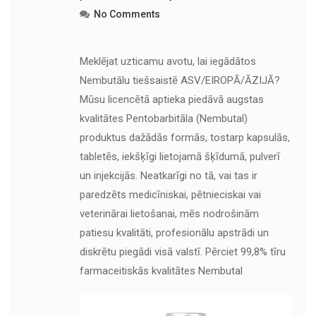
No Comments
Meklējat uzticamu avotu, lai iegādātos
Nembutālu tiešsaistē ASV/EIROPĀ/ĀZIJĀ?
Mūsu licencētā aptieka piedāvā augstas
kvalitātes Pentobarbitāla (Nembutal)
produktus dažādās formās, tostarp kapsulās,
tabletēs, iekšķīgi lietojamā šķīdumā, pulverī
un injekcijās. Neatkarīgi no tā, vai tas ir
paredzēts medicīniskai, pētnieciskai vai
veterinārai lietošanai, mēs nodrošinām
patiesu kvalitāti, profesionālu apstrādi un
diskrētu piegādi visā valstī. Pērciet 99,8% tīru
farmaceitiskās kvalitātes Nembutal