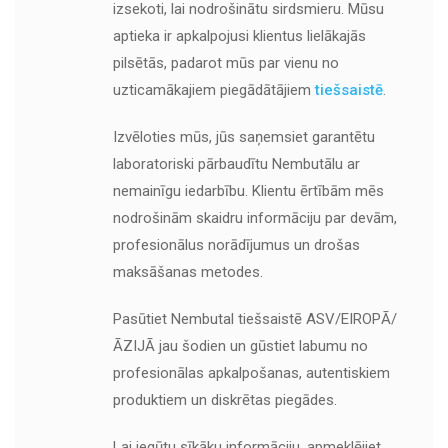
izsekoti, lai nodrošinātu sirdsmieru. Mūsu
aptieka ir apkalpojusi klientus lielākajās
pilsētās, padarot mūs par vienu no
uzticamākajiem piegādātājiem
tiešsaistē
.
Izvēloties mūs, jūs saņemsiet garantētu
laboratoriski pārbaudītu Nembutālu ar
nemainīgu iedarbību. Klientu ērtībām mēs
nodrošinām skaidru informāciju par devām,
profesionālus norādījumus un drošas
maksāšanas metodes.
Pasūtiet Nembutal tiešsaistē ASV/EIROPĀ/
ĀZIJĀ jau šodien un gūstiet labumu no
profesionālas apkalpošanas, autentiskiem
produktiem un diskrētas piegādes.
Lai iegūtu sīkāku informāciju, apmeklējiet