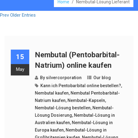
Home
/
Nembutal-Lösung Lieferant
Prev Older Entries
Nembutal (Pentobarbital-
15
Natrium) online kaufen
May
By
silvercorporation
Our blog
Kann ich Pentobarbital online bestellen?
,
Nembutal kaufen
,
Nembutal Pentobarbital-
Natrium kaufen
,
Nembutal-Kapseln
,
Nembutal-Lösung bestellen
,
Nembutal-
Lösung Dosierung
,
Nembutal-Lösung in
Australien kaufen
,
Nembutal-Lösung in
Europa kaufen
,
Nembutal-Lösung in
Großbritannien kaufen
,
Nembutal-Lösung