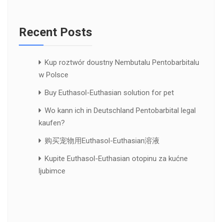
Recent Posts
Kup roztwór doustny Nembutalu Pentobarbitalu
w Polsce
Buy Euthasol-Euthasian solution for pet
Wo kann ich in Deutschland Pentobarbital legal
kaufen?
购买宠物用Euthasol-Euthasian溶液
Kupite Euthasol-Euthasian otopinu za kućne
ljubimce