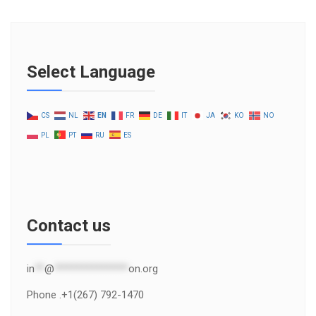
Select Language
CS
NL
EN
FR
DE
IT
JA
KO
NO
PL
PT
RU
ES
Contact us
in
**
@
***************
on.org
Phone .+1(267) 792-1470