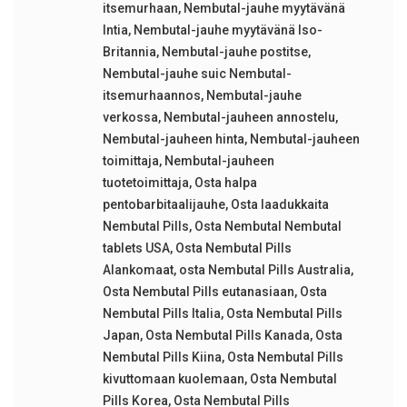
itsemurhaan
,
Nembutal-jauhe myytävänä
Intia
,
Nembutal-jauhe myytävänä Iso-
Britannia
,
Nembutal-jauhe postitse
,
Nembutal-jauhe suic Nembutal-
itsemurhaannos
,
Nembutal-jauhe
verkossa
,
Nembutal-jauheen annostelu
,
Nembutal-jauheen hinta
,
Nembutal-jauheen
toimittaja
,
Nembutal-jauheen
tuotetoimittaja
,
Osta halpa
pentobarbitaalijauhe
,
Osta laadukkaita
Nembutal Pills
,
Osta Nembutal Nembutal
tablets USA
,
Osta Nembutal Pills
Alankomaat
,
osta Nembutal Pills Australia
,
Osta Nembutal Pills eutanasiaan
,
Osta
Nembutal Pills Italia
,
Osta Nembutal Pills
Japan
,
Osta Nembutal Pills Kanada
,
Osta
Nembutal Pills Kiina
,
Osta Nembutal Pills
kivuttomaan kuolemaan
,
Osta Nembutal
Pills Korea
,
Osta Nembutal Pills