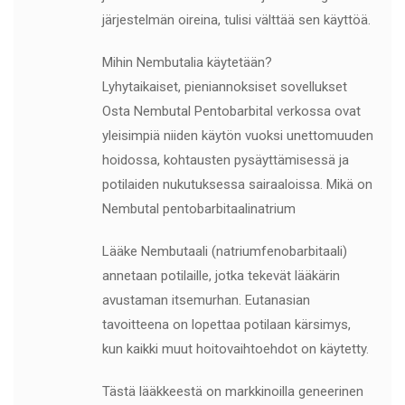
järjestelmän oireina, tulisi välttää sen käyttöä.
Mihin Nembutalia käytetään?
Lyhytaikaiset, pieniannoksiset sovellukset
Osta Nembutal Pentobarbital verkossa ovat
yleisimpiä niiden käytön vuoksi unettomuuden
hoidossa, kohtausten pysäyttämisessä ja
potilaiden nukutuksessa sairaaloissa. Mikä on
Nembutal pentobarbitaalinatrium
Lääke Nembutaali (natriumfenobarbitaali)
annetaan potilaille, jotka tekevät lääkärin
avustaman itsemurhan. Eutanasian
tavoitteena on lopettaa potilaan kärsimys,
kun kaikki muut hoitovaihtoehdot on käytetty.
Tästä lääkkeestä on markkinoilla geneerinen