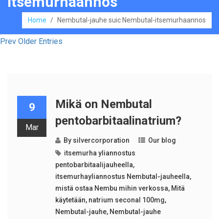
itsemurhaannos
Home
/
Nembutal-jauhe suic Nembutal-itsemurhaannos
Prev Older Entries
Mikä on Nembutal
9
pentobarbitaalinatrium?
Mar
By
silvercorporation
Our blog
itsemurha yliannostus
pentobarbitaalijauheella
,
itsemurhayliannostus Nembutal-jauheella
,
mistä ostaa Nembu mihin verkossa
,
Mitä
käytetään
,
natrium seconal 100mg
,
Nembutal-jauhe
,
Nembutal-jauhe