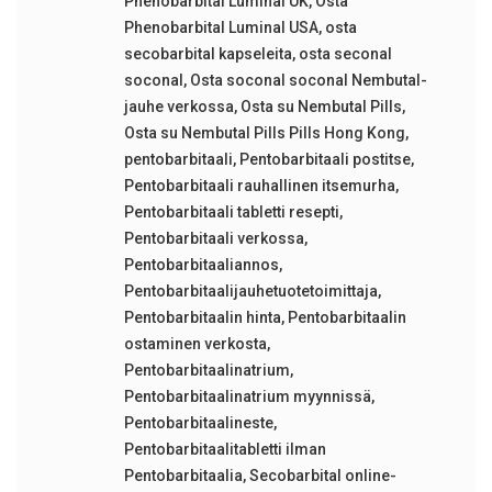
Phenobarbital Luminal UK
,
Osta
Phenobarbital Luminal USA
,
osta
secobarbital kapseleita
,
osta seconal
soconal
,
Osta soconal soconal Nembutal-
jauhe verkossa
,
Osta su Nembutal Pills
,
Osta su Nembutal Pills Pills Hong Kong
,
pentobarbitaali
,
Pentobarbitaali postitse
,
Pentobarbitaali rauhallinen itsemurha
,
Pentobarbitaali tabletti resepti
,
Pentobarbitaali verkossa
,
Pentobarbitaaliannos
,
Pentobarbitaalijauhetuotetoimittaja
,
Pentobarbitaalin hinta
,
Pentobarbitaalin
ostaminen verkosta
,
Pentobarbitaalinatrium
,
Pentobarbitaalinatrium myynnissä
,
Pentobarbitaalineste
,
Pentobarbitaalitabletti ilman
Pentobarbitaalia
,
Secobarbital online-