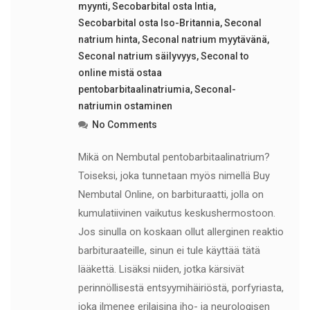
myynti
,
Secobarbital osta Intia
,
Secobarbital osta Iso-Britannia
,
Seconal
natrium hinta
,
Seconal natrium myytävänä
,
Seconal natrium säilyvyys
,
Seconal to
online mistä ostaa
pentobarbitaalinatriumia
,
Seconal-
natriumin ostaminen
No Comments
Mikä on Nembutal pentobarbitaalinatrium?
Toiseksi, joka tunnetaan myös nimellä Buy
Nembutal Online, on barbituraatti, jolla on
kumulatiivinen vaikutus keskushermostoon.
Jos sinulla on koskaan ollut allerginen reaktio
barbituraateille, sinun ei tule käyttää tätä
lääkettä. Lisäksi niiden, jotka kärsivät
perinnöllisestä entsyymihäiriöstä, porfyriasta,
joka ilmenee erilaisina iho- ja neurologisen