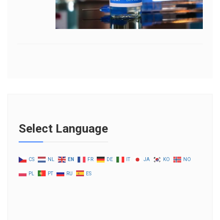
Select Language
CS
NL
EN
FR
DE
IT
JA
KO
NO
PL
PT
RU
ES