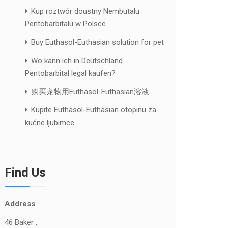
Kup roztwór doustny Nembutalu
Pentobarbitalu w Polsce
Buy Euthasol-Euthasian solution for pet
Wo kann ich in Deutschland
Pentobarbital legal kaufen?
购买宠物用Euthasol-Euthasian溶液
Kupite Euthasol-Euthasian otopinu za
kućne ljubimce
Find Us
Address
46 Baker ,