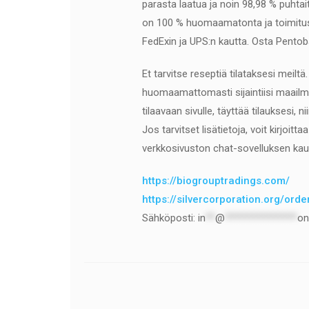
parasta laatua ja noin 98,98 % puhtai
on 100 % huomaamatonta ja toimitus 
FedExin ja UPS:n kautta. Osta Pentoba
Et tarvitse reseptiä tilataksesi meiltä
huomaamattomasti sijaintiisi maailman
tilaavaan sivulle, täyttää tilauksesi
Jos tarvitset lisätietoja, voit kirjoi
verkkosivuston chat-sovelluksen kau
https://biogrouptradings.com/
https://silvercorporation.org/ord
Sähköposti:
in
**
@
***************
on