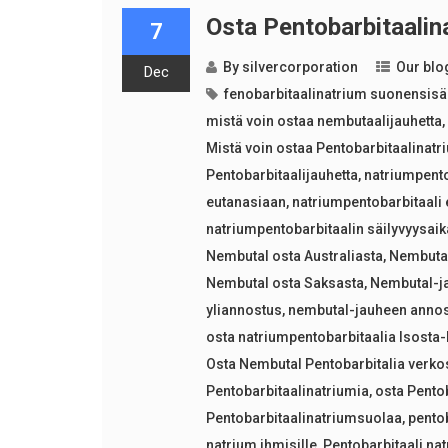
Osta Pentobarbitaalin
7
By
silvercorporation
Our blo
Dec
fenobarbitaalinatrium suonensisä
mistä voin ostaa nembutaalijauhetta
Mistä voin ostaa Pentobarbitaalinatr
Pentobarbitaalijauhetta
,
natriumpento
eutanasiaan
,
natriumpentobarbitaali
natriumpentobarbitaalin säilyvyysaik
Nembutal osta Australiasta
,
Nembutal
Nembutal osta Saksasta
,
Nembutal-j
yliannostus
,
nembutal-jauheen anno
osta natriumpentobarbitaalia Isosta-
Osta Nembutal Pentobarbitalia verko
Pentobarbitaalinatriumia
,
osta Pento
Pentobarbitaalinatriumsuolaa
,
pentob
natrium ihmisille
,
Pentobarbitaali nat