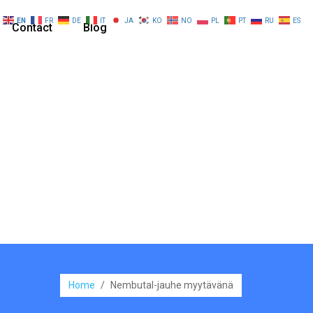
EN
FR
DE
IT
JA
KO
NO
PL
PT
RU
ES
Contact
Blog
Home
/
Nembutal-jauhe myytävänä