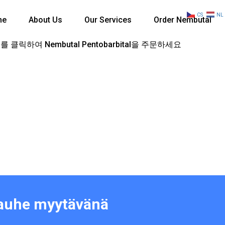
CS
NL
me
About Us
Our Services
Order Nembutal
 클릭하여 Nembutal Pentobarbital을 주문하세요
jauhe myytävänä