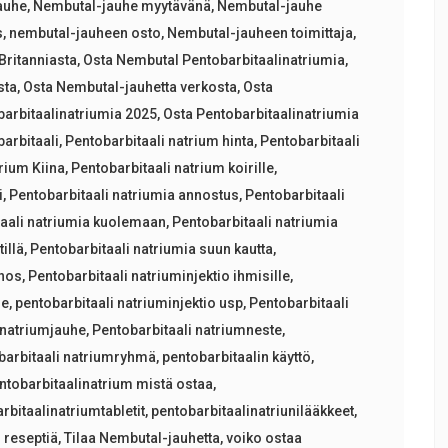
auhe
,
Nembutal-jauhe myytävänä
,
Nembutal-jauhe
s
,
nembutal-jauheen osto
,
Nembutal-jauheen toimittaja
,
Britanniasta
,
Osta Nembutal Pentobarbitaalinatriumia
,
sta
,
Osta Nembutal-jauhetta verkosta
,
Osta
barbitaalinatriumia 2025
,
Osta Pentobarbitaalinatriumia
arbitaali
,
Pentobarbitaali natrium hinta
,
Pentobarbitaali
rium Kiina
,
Pentobarbitaali natrium koirille
,
i
,
Pentobarbitaali natriumia annostus
,
Pentobarbitaali
taali natriumia kuolemaan
,
Pentobarbitaali natriumia
illä
,
Pentobarbitaali natriumia suun kautta
,
nnos
,
Pentobarbitaali natriuminjektio ihmisille
,
le
,
pentobarbitaali natriuminjektio usp
,
Pentobarbitaali
 natriumjauhe
,
Pentobarbitaali natriumneste
,
barbitaali natriumryhmä
,
pentobarbitaalin käyttö
,
ntobarbitaalinatrium mistä ostaa
,
rbitaalinatriumtabletit
,
pentobarbitaalinatriunilääkkeet
,
 reseptiä
,
Tilaa Nembutal-jauhetta
,
voiko ostaa