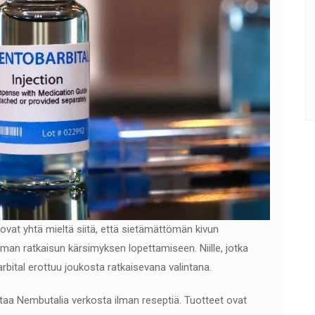
 ovat yhtä mieltä siitä, että sietämättömän kivun
an ratkaisun kärsimyksen lopettamiseen. Niille, jotka
rbital erottuu joukosta ratkaisevana valintana.
 ostaa Nembutalia verkosta ilman reseptiä. Tuotteet ovat