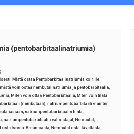
ia (pentobarbitaalinatriumia)
g
isesti
,
Mistä ostaa Pentobarbitaalinatriumia koirille
,
,
mistä voin ostaa nembutalinatriumia ja pentobarbitaalia
,
iumia
,
Miten voin ottaa Pentobarbitaalia
,
Miten voin tilata
barbitaali (nembutaali)
,
natriumpentobarbitaali eläinten
 eutanasiaan
,
natriumpentobarbitaalin hinta
,
a
,
natriumpentobarbitaalin valmistajat
,
Nembutal
,
 osta Isosta-Britanniasta
,
Nembutal osta Itävallasta
,