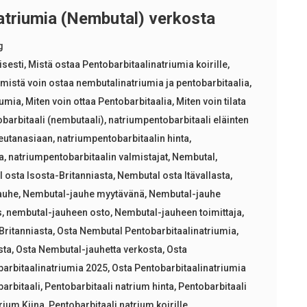
atriumia (Nembutal) verkosta
g
isesti
,
Mistä ostaa Pentobarbitaalinatriumia koirille
,
,
mistä voin ostaa nembutalinatriumia ja pentobarbitaalia
,
iumia
,
Miten voin ottaa Pentobarbitaalia
,
Miten voin tilata
barbitaali (nembutaali)
,
natriumpentobarbitaali eläinten
 eutanasiaan
,
natriumpentobarbitaalin hinta
,
a
,
natriumpentobarbitaalin valmistajat
,
Nembutal
,
 osta Isosta-Britanniasta
,
Nembutal osta Itävallasta
,
auhe
,
Nembutal-jauhe myytävänä
,
Nembutal-jauhe
s
,
nembutal-jauheen osto
,
Nembutal-jauheen toimittaja
,
Britanniasta
,
Osta Nembutal Pentobarbitaalinatriumia
,
sta
,
Osta Nembutal-jauhetta verkosta
,
Osta
barbitaalinatriumia 2025
,
Osta Pentobarbitaalinatriumia
arbitaali
,
Pentobarbitaali natrium hinta
,
Pentobarbitaali
rium Kiina
,
Pentobarbitaali natrium koirille
,