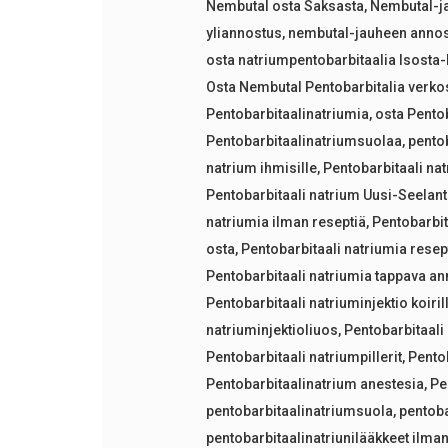
Nembutal osta Saksasta
,
Nembutal-j
yliannostus
,
nembutal-jauheen anno
osta natriumpentobarbitaalia Isosta-
Osta Nembutal Pentobarbitalia verko
Pentobarbitaalinatriumia
,
osta Pento
Pentobarbitaalinatriumsuolaa
,
pentob
natrium ihmisille
,
Pentobarbitaali nat
Pentobarbitaali natrium Uusi-Seelant
natriumia ilman reseptiä
,
Pentobarbi
osta
,
Pentobarbitaali natriumia resept
Pentobarbitaali natriumia tappava a
Pentobarbitaali natriuminjektio koiril
natriuminjektioliuos
,
Pentobarbitaali
Pentobarbitaali natriumpillerit
,
Pento
Pentobarbitaalinatrium anestesia
,
Pe
pentobarbitaalinatriumsuola
,
pentoba
pentobarbitaalinatriunilääkkeet ilman