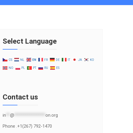
Select Language
CS
NL
EN
FR
DE
IT
JA
KO
NO
PL
PT
RU
ES
Contact us
in
**
@
***************
on.org
Phone .+1(267) 792-1470