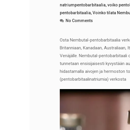
natriumpentobarbitaalia
,
voiko pento
pentobarbitaalia
,
Voinko tilata Nembu
No Comments
Osta Nembutal-pentobarbitaalia verk
Britanniaan, Kanadaan, Australiaan, I
Venäjälle. Nembutal-pentobarbitaal
tunnetaan ensisijaisesti kyvystään au
hidastamalla aivojen ja hermoston t
(pentobarbitaalinatriumia) verkosta