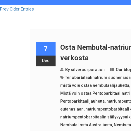
Prev Older Entries
Osta Nembutal-natrium
7
verkosta
Dec
By
silvercorporation
Our blo
fenobarbitaalinatrium suonensisä
mistä voin ostaa nembutaalijauhetta
Mistä voin ostaa Pentobarbitaalinatr
Pentobarbitaalijauhetta
,
natriumpento
eutanasiaan
,
natriumpentobarbitaali
natriumpentobarbitaalin säilyvyysaik
Nembutal osta Australiasta
,
Nembutal