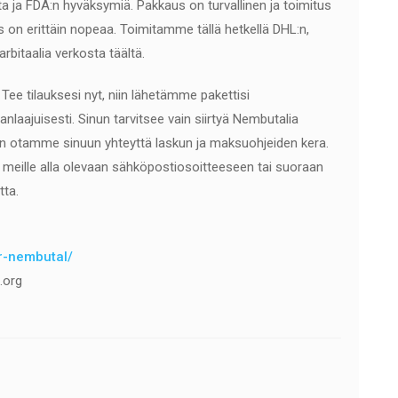
ta ja FDA:n hyväksymiä. Pakkaus on turvallinen ja toimitus
on erittäin nopeaa. Toimitamme tällä hetkellä DHL:n,
rbitaalia verkosta täältä.
. Tee tilauksesi nyt, niin lähetämme pakettisi
laajuisesti. Sinun tarvitsee vain siirtyä Nembutalia
, niin otamme sinuun yhteyttä laskun ja maksuohjeiden kera.
ttaa meille alla olevaan sähköpostiosoitteeseen tai suoraan
tta.
er-nembutal/
.org