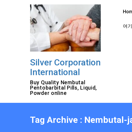
Skip
to
Ho
content
여기를
Silver Corporation
International
Buy Quality Nembutal
Pentobarbital Pills, Liquid,
Powder online
Tag Archive : Nembutal-