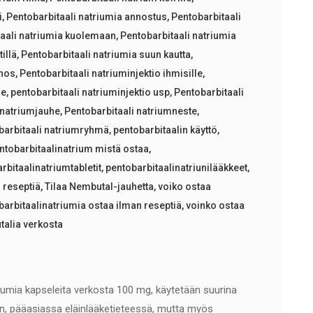
i
,
Pentobarbitaali natriumia annostus
,
Pentobarbitaali
taali natriumia kuolemaan
,
Pentobarbitaali natriumia
illä
,
Pentobarbitaali natriumia suun kautta
,
nnos
,
Pentobarbitaali natriuminjektio ihmisille
,
le
,
pentobarbitaali natriuminjektio usp
,
Pentobarbitaali
 natriumjauhe
,
Pentobarbitaali natriumneste
,
barbitaali natriumryhmä
,
pentobarbitaalin käyttö
,
ntobarbitaalinatrium mistä ostaa
,
rbitaalinatriumtabletit
,
pentobarbitaalinatriunilääkkeet
,
 reseptiä
,
Tilaa Nembutal-jauhetta
,
voiko ostaa
barbitaalinatriumia ostaa ilman reseptiä
,
voinko ostaa
talia verkosta
iumia kapseleita verkosta 100 mg, käytetään suurina
n, pääasiassa eläinlääketieteessä, mutta myös