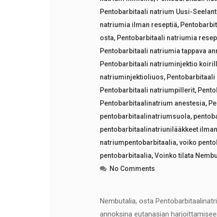
Pentobarbitaali natrium Uusi-Seelant
natriumia ilman reseptiä
,
Pentobarbi
osta
,
Pentobarbitaali natriumia resept
Pentobarbitaali natriumia tappava a
Pentobarbitaali natriuminjektio koiril
natriuminjektioliuos
,
Pentobarbitaali
Pentobarbitaali natriumpillerit
,
Pento
Pentobarbitaalinatrium anestesia
,
Pe
pentobarbitaalinatriumsuola
,
pentoba
pentobarbitaalinatriunilääkkeet ilman
natriumpentobarbitaalia
,
voiko pento
pentobarbitaalia
,
Voinko tilata Nembu
No Comments
Nembutalia, osta Pentobarbitaalinatr
annoksina eutanasian harjoittamisee