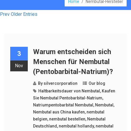
Home
/
Nembutal-Hersteller
Prev Older Entries
Warum entscheiden sich
3
Menschen für Nembutal
Nov
(Pentobarbital-Natrium)?
By
silvercorporation
Our blog
Haltbarkeitsdauer von Nembutal
,
Kaufen
Sie Nembutal Pentobarbital-Natrium
,
Natriumpentobarbital Nembutal
,
Nembutal
,
Nembutal aus China kaufen
,
nembutal
belgien
,
nembutal bestellen
,
Nembutal
Deutschland
,
nembutal hollandy
,
nembutal