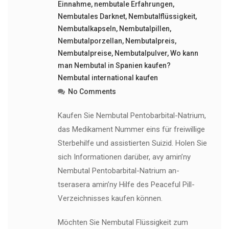
Einnahme
,
nembutale Erfahrungen
,
Nembutales Darknet
,
Nembutalflüssigkeit
,
Nembutalkapseln
,
Nembutalpillen
,
Nembutalporzellan
,
Nembutalpreis
,
Nembutalpreise
,
Nembutalpulver
,
Wo kann
man Nembutal in Spanien kaufen?
Nembutal international kaufen
No Comments
Kaufen Sie Nembutal Pentobarbital-Natrium,
das Medikament Nummer eins für freiwillige
Sterbehilfe und assistierten Suizid. Holen Sie
sich Informationen darüber, avy amin’ny
Nembutal Pentobarbital-Natrium an-
tserasera amin’ny Hilfe des Peaceful Pill-
Verzeichnisses kaufen können.
Möchten Sie Nembutal Flüssigkeit zum