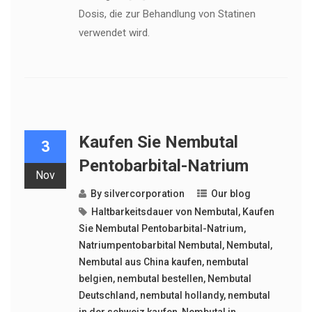
Dosis, die zur Behandlung von Statinen
verwendet wird.
Kaufen Sie Nembutal
3
Pentobarbital-Natrium
Nov
By
silvercorporation
Our blog
Haltbarkeitsdauer von Nembutal
,
Kaufen
Sie Nembutal Pentobarbital-Natrium
,
Natriumpentobarbital Nembutal
,
Nembutal
,
Nembutal aus China kaufen
,
nembutal
belgien
,
nembutal bestellen
,
Nembutal
Deutschland
,
nembutal hollandy
,
nembutal
in der schweiz kaufen
,
Nembutal in