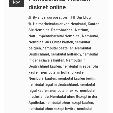
Nov
diskret online
By
silvercorporation
Our blog
Haltbarkeitsdauer von Nembutal
,
Kaufen
Sie Nembutal Pentobarbital-Natrium
,
Natriumpentobarbital Nembutal
,
Nembutal
,
Nembutal aus China kaufen
,
nembutal
belgien
,
nembutal bestellen
,
Nembutal
Deutschland
,
nembutal hollandy
,
nembutal
in der schweiz kaufen
,
Nembutal in
Deutschland kaufen
,
nembutal in española
kaufen
,
nembutal in holland kaufen
,
Nembutal kaufen
,
nembutal kaufen berlin
,
nembutal legal in deutschland
,
nembutal
legal kaufen
,
nembutal mexiko
,
nembutal
niederlande
,
Nembutal ohne Rezept in der
Apotheke
,
nembutal ohne rezept kaufen
,
nembutal ohne rezept levitra
,
nembutal