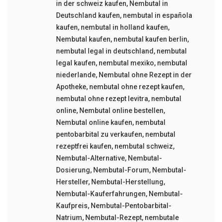
in der schweiz kaufen
,
Nembutal in
Deutschland kaufen
,
nembutal in española
kaufen
,
nembutal in holland kaufen
,
Nembutal kaufen
,
nembutal kaufen berlin
,
nembutal legal in deutschland
,
nembutal
legal kaufen
,
nembutal mexiko
,
nembutal
niederlande
,
Nembutal ohne Rezept in der
Apotheke
,
nembutal ohne rezept kaufen
,
nembutal ohne rezept levitra
,
nembutal
online
,
Nembutal online bestellen
,
Nembutal online kaufen
,
nembutal
pentobarbital zu verkaufen
,
nembutal
rezeptfrei kaufen
,
nembutal schweiz
,
Nembutal-Alternative
,
Nembutal-
Dosierung
,
Nembutal-Forum
,
Nembutal-
Hersteller
,
Nembutal-Herstellung
,
Nembutal-Kauferfahrungen
,
Nembutal-
Kaufpreis
,
Nembutal-Pentobarbital-
Natrium
,
Nembutal-Rezept
,
nembutale