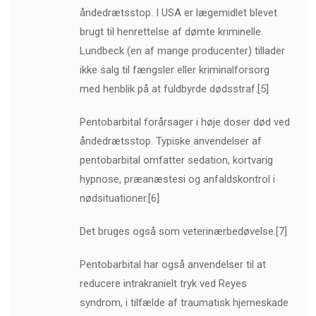
åndedrætsstop. I USA er lægemidlet blevet
brugt til henrettelse af dømte kriminelle.
Lundbeck (en af ​​mange producenter) tillader
ikke salg til fængsler eller kriminalforsorg
med henblik på at fuldbyrde dødsstraf.[5]
Pentobarbital forårsager i høje doser død ved
åndedrætsstop. Typiske anvendelser af
pentobarbital omfatter sedation, kortvarig
hypnose, præanæstesi og anfaldskontrol i
nødsituationer.[6]
Det bruges også som veterinærbedøvelse.[7]
Pentobarbital har også anvendelser til at
reducere intrakranielt tryk ved Reyes
syndrom, i tilfælde af traumatisk hjerneskade