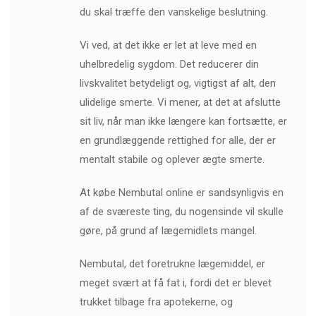
du skal træffe den vanskelige beslutning.
Vi ved, at det ikke er let at leve med en
uhelbredelig sygdom. Det reducerer din
livskvalitet betydeligt og, vigtigst af alt, den
ulidelige smerte. Vi mener, at det at afslutte
sit liv, når man ikke længere kan fortsætte, er
en grundlæggende rettighed for alle, der er
mentalt stabile og oplever ægte smerte.
At købe Nembutal online er sandsynligvis en
af ​​de sværeste ting, du nogensinde vil skulle
gøre, på grund af lægemidlets mangel.
Nembutal, det foretrukne lægemiddel, er
meget svært at få fat i, fordi det er blevet
trukket tilbage fra apotekerne, og