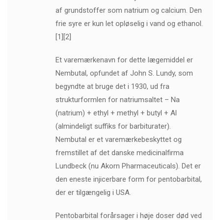
af grundstoffer som natrium og calcium. Den
frie syre er kun let opløselig i vand og ethanol.
[1][2]
Et varemærkenavn for dette lægemiddel er
Nembutal, opfundet af John S. Lundy, som
begyndte at bruge det i 1930, ud fra
strukturformlen for natriumsaltet – Na
(natrium) + ethyl + methyl + butyl + Al
(almindeligt suffiks for barbiturater).
Nembutal er et varemærkebeskyttet og
fremstillet af det danske medicinalfirma
Lundbeck (nu Akorn Pharmaceuticals). Det er
den eneste injicerbare form for pentobarbital,
der er tilgængelig i USA.
Pentobarbital forårsager i høje doser død ved