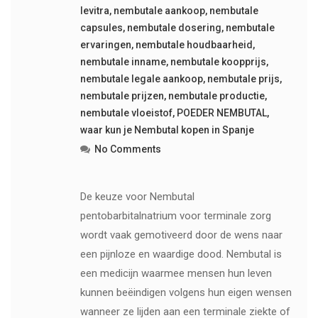
levitra
,
nembutale aankoop
,
nembutale
capsules
,
nembutale dosering
,
nembutale
ervaringen
,
nembutale houdbaarheid
,
nembutale inname
,
nembutale koopprijs
,
nembutale legale aankoop
,
nembutale prijs
,
nembutale prijzen
,
nembutale productie
,
nembutale vloeistof
,
POEDER NEMBUTAL
,
waar kun je Nembutal kopen in Spanje
No Comments
De keuze voor Nembutal
pentobarbitalnatrium voor terminale zorg
wordt vaak gemotiveerd door de wens naar
een pijnloze en waardige dood. Nembutal is
een medicijn waarmee mensen hun leven
kunnen beëindigen volgens hun eigen wensen
wanneer ze lijden aan een terminale ziekte of