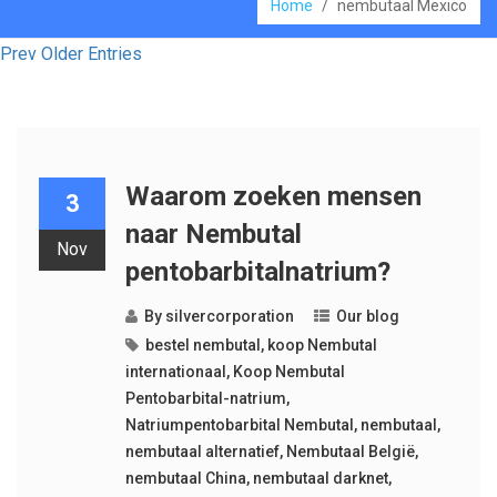
Home
/
nembutaal Mexico
Prev Older Entries
Waarom zoeken mensen
3
naar Nembutal
Nov
pentobarbitalnatrium?
By
silvercorporation
Our blog
bestel nembutal
,
koop Nembutal
internationaal
,
Koop Nembutal
Pentobarbital-natrium
,
Natriumpentobarbital Nembutal
,
nembutaal
,
nembutaal alternatief
,
Nembutaal België
,
nembutaal China
,
nembutaal darknet
,