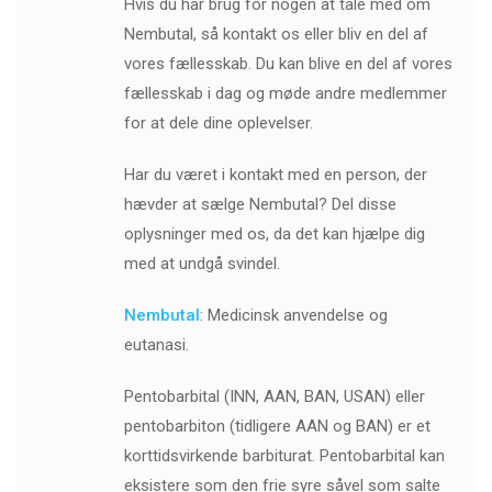
Hvis du har brug for nogen at tale med om
Nembutal, så kontakt os eller bliv en del af
vores fællesskab. Du kan blive en del af vores
fællesskab i dag og møde andre medlemmer
for at dele dine oplevelser.
Har du været i kontakt med en person, der
hævder at sælge Nembutal? Del disse
oplysninger med os, da det kan hjælpe dig
med at undgå svindel.
Nembutal
: Medicinsk anvendelse og
eutanasi.
Pentobarbital (INN, AAN, BAN, USAN) eller
pentobarbiton (tidligere AAN og BAN) er et
korttidsvirkende barbiturat. Pentobarbital kan
eksistere som den frie syre såvel som salte