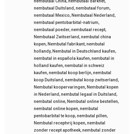
nembutaal China
,
nembutaal darknet
,
nembutaal Duitsland
,
nembutaal forum
,
nembutaal Mexico
,
Nembutaal Nederland
,
nembutaal pentobarbital-natrium
,
nembutaal poeder
,
nembutaal recept
,
Nembutaal Zwitserland
,
nembutal china
kopen
,
Nembutal fabrikant
,
nembutal
hollandy
,
Nembutal in Deutschland kaufen
,
nembutal in española kaufen
,
nembutal in
holland kaufen
,
nembutal in schweiz
kaufen
,
nembutal koop berlijn
,
nembutal
koop Duitsland
,
nembutal koop zwitserland
,
Nembutal koopervaringen
,
Nembutal kopen
in Nederland
,
nembutal legaal in Duitsland
,
nembutal online
,
Nembutal online bestellen
,
nembutal online kopen
,
nembutal
pentobarbital te koop
,
nembutal pillen
,
Nembutal receptvrij kopen
,
nembutal
zonder recept apotheek
,
nembutal zonder