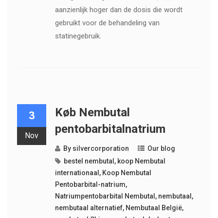
aanzienlijk hoger dan de dosis die wordt
gebruikt voor de behandeling van
statinegebruik.
Køb Nembutal
3
pentobarbitalnatrium
Nov
By
silvercorporation
Our blog
bestel nembutal
,
koop Nembutal
internationaal
,
Koop Nembutal
Pentobarbital-natrium
,
Natriumpentobarbital Nembutal
,
nembutaal
,
nembutaal alternatief
,
Nembutaal België
,