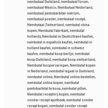
nembutaal Duitsland
,
nembutaal forum
,
nembutaal Mexico
,
Nembutaal Nederland
,
nembutaal pentobarbital-natrium
,
nembutaal poeder
,
nembutaal recept
,
Nembutaal Zwitserland
,
nembutal china
kopen
,
Nembutal fabrikant
,
nembutal
hollandy
,
Nembutal in Deutschland kaufen
,
nembutal in española kaufen
,
nembutal in
holland kaufen
,
nembutal in schweiz
kaufen
,
nembutal koop berlijn
,
nembutal
koop Duitsland
,
nembutal koop zwitserland
,
Nembutal koopervaringen
,
Nembutal kopen
in Nederland
,
nembutal legaal in Duitsland
,
nembutal online
,
Nembutal online bestellen
,
nembutal online kopen
,
nembutal
pentobarbital te koop
,
nembutal pillen
,
Nembutal receptvrij kopen
,
nembutal
zonder recept apotheek
,
nembutal zonder
recept kopen
,
nembutal zonder recept