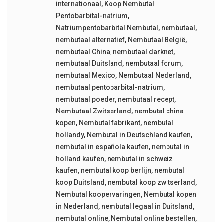
internationaal
,
Koop Nembutal
Pentobarbital-natrium
,
Natriumpentobarbital Nembutal
,
nembutaal
,
nembutaal alternatief
,
Nembutaal België
,
nembutaal China
,
nembutaal darknet
,
nembutaal Duitsland
,
nembutaal forum
,
nembutaal Mexico
,
Nembutaal Nederland
,
nembutaal pentobarbital-natrium
,
nembutaal poeder
,
nembutaal recept
,
Nembutaal Zwitserland
,
nembutal china
kopen
,
Nembutal fabrikant
,
nembutal
hollandy
,
Nembutal in Deutschland kaufen
,
nembutal in española kaufen
,
nembutal in
holland kaufen
,
nembutal in schweiz
kaufen
,
nembutal koop berlijn
,
nembutal
koop Duitsland
,
nembutal koop zwitserland
,
Nembutal koopervaringen
,
Nembutal kopen
in Nederland
,
nembutal legaal in Duitsland
,
nembutal online
,
Nembutal online bestellen
,