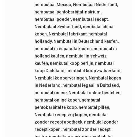
nembutaal Mexico
,
Nembutaal Nederland
,
nembutaal pentobarbital-natrium
,
nembutaal poeder
,
nembutaal recept
,
Nembutaal Zwitserland
,
nembutal china
kopen
,
Nembutal fabrikant
,
nembutal
hollandy
,
Nembutal in Deutschland kaufen
,
nembutal in española kaufen
,
nembutal in
holland kaufen
,
nembutal in schweiz
kaufen
,
nembutal koop berlijn
,
nembutal
koop Duitsland
,
nembutal koop zwitserland
,
Nembutal koopervaringen
,
Nembutal kopen
in Nederland
,
nembutal legaal in Duitsland
,
nembutal online
,
Nembutal online bestellen
,
nembutal online kopen
,
nembutal
pentobarbital te koop
,
nembutal pillen
,
Nembutal receptvrij kopen
,
nembutal
zonder recept apotheek
,
nembutal zonder
recept kopen
,
nembutal zonder recept
levitra
,
nembutale aankoop
,
nembutale