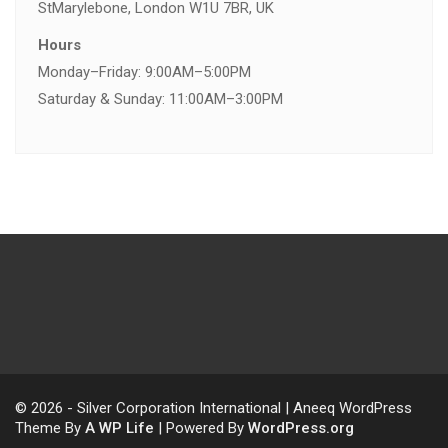
St
Marylebone, London W1U 7BR, UK
Hours
Monday–Friday: 9:00AM–5:00PM
Saturday & Sunday: 11:00AM–3:00PM
© 2026 - Silver Corporation International | Aneeq WordPress
Theme By
A WP Life
| Powered By
WordPress.org