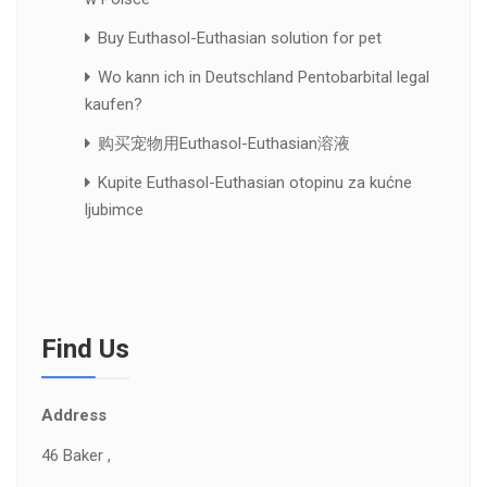
Buy Euthasol-Euthasian solution for pet
Wo kann ich in Deutschland Pentobarbital legal
kaufen?
购买宠物用Euthasol-Euthasian溶液
Kupite Euthasol-Euthasian otopinu za kućne
ljubimce
Find Us
Address
46 Baker ,