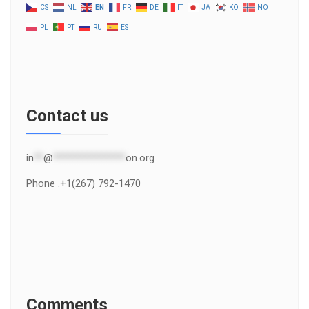
CS
NL
EN
FR
DE
IT
JA
KO
NO
PL
PT
RU
ES
Contact us
in
**
@
***************
on.org
Phone .+1(267) 792-1470
Comments