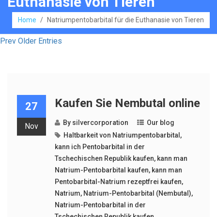
Euthanasie von Tieren
Home
/
Natriumpentobarbital für die Euthanasie von Tieren
Prev Older Entries
Kaufen Sie Nembutal online
27
By
silvercorporation
Our blog
Nov
Haltbarkeit von Natriumpentobarbital
,
kann ich Pentobarbital in der
Tschechischen Republik kaufen
,
kann man
Natrium-Pentobarbital kaufen
,
kann man
Pentobarbital-Natrium rezeptfrei kaufen
,
Natrium
,
Natrium-Pentobarbital (Nembutal)
,
Natrium-Pentobarbital in der
Tschechischen Republik kaufen
,