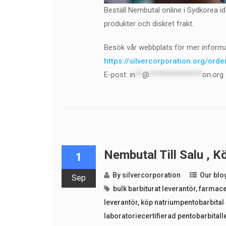
Beställ Nembutal online i Sydkorea id
produkter och diskret frakt.
Besök vår webbplats för mer informa
https://silvercorporation.org/ord
E-post:
in
**
@
***************
on.org
Nembutal Till Salu , K
1
By
silvercorporation
Our blo
Sep
bulk barbiturat leverantör
,
farmaceu
leverantör
,
köp natriumpentobarbital 
laboratoriecertifierad pentobarbitall