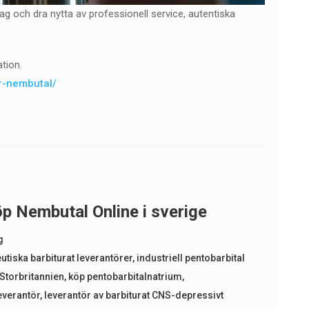
ag och dra nytta av professionell service, autentiska
tion.
er-nembutal/
öp Nembutal Online i sverige
g
tiska barbiturat leverantörer
,
industriell pentobarbital
Storbritannien
,
köp pentobarbitalnatrium
,
everantör
,
leverantör av barbiturat CNS-depressivt