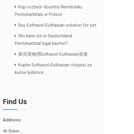
Kup roztwór doustny Nembutalu
Pentobarbitalu w Polsce
Buy Euthasol-Euthasian solution for pet
Wo kann ich in Deutschland
Pentobarbital legal kaufen?
购买宠物用Euthasol-Euthasian溶液
Kupite Euthasol-Euthasian otopinu za
kućne ljubimce
Find Us
Address
46 Baker ,