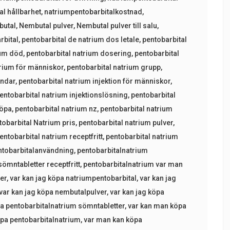
al hållbarhet
,
natriumpentobarbitalkostnad
,
utal
,
Nembutal pulver
,
Nembutal pulver till salu
,
rbital
,
pentobarbital de natrium dos letale
,
pentobarbital
ium död
,
pentobarbital natrium dosering
,
pentobarbital
trium för människor
,
pentobarbital natrium grupp
,
undar
,
pentobarbital natrium injektion för människor
,
entobarbital natrium injektionslösning
,
pentobarbital
köpa
,
pentobarbital natrium nz
,
pentobarbital natrium
tobarbital Natrium pris
,
pentobarbital natrium pulver
,
entobarbital natrium receptfritt
,
pentobarbital natrium
ntobarbitalanvändning
,
pentobarbitalnatrium
ömntabletter receptfritt
,
pentobarbitalnatrium var man
ter
,
var kan jag köpa natriumpentobarbital
,
var kan jag
var kan jag köpa nembutalpulver
,
var kan jag köpa
pa pentobarbitalnatrium sömntabletter
,
var kan man köpa
pa pentobarbitalnatrium
,
var man kan köpa