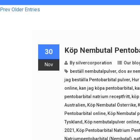
Prev Older Entries
Köp Nembutal Pentobar
30
By
silvercorporation
Our blo
Nov
beställ nembutalpulver
,
dos av nem
jag beställa Pentobarbital pulver
,
Hur 
online
,
kan jag köpa pentobarbital
,
ka
pentobarbital natrium receptfritt
,
köp 
Australien
,
Köp Nembutal Österrike
,
Pentobarbital online
,
Köp Nembutal p
Tyskland
,
Köp nembutalpulver online
2021
,
Köp Pentobarbital Natrium Pent
Natriumpentobarbital (Nembutal)
,
nat