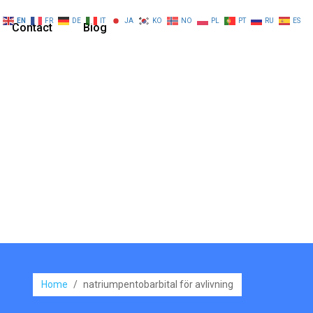
EN
FR
DE
IT
JA
KO
NO
PL
PT
RU
ES
Contact
Blog
Home
/
natriumpentobarbital för avlivning