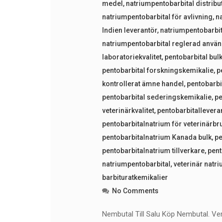
medel
,
natriumpentobarbital distrib
natriumpentobarbital för avlivning
,
n
Indien leverantör
,
natriumpentobarbit
natriumpentobarbital reglerad anvä
laboratoriekvalitet
,
pentobarbital bul
pentobarbital forskningskemikalie
,
p
kontrollerat ämne handel
,
pentobarbi
pentobarbital sederingskemikalie
,
pe
veterinärkvalitet
,
pentobarbitallevera
pentobarbitalnatrium för veterinärbr
pentobarbitalnatrium Kanada bulk
,
pe
pentobarbitalnatrium tillverkare
,
pent
natriumpentobarbital
,
veterinär natr
barbituratkemikalier
No Comments
Nembutal Till Salu Köp Nembutal. V