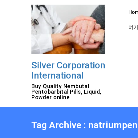
Skip
to
Ho
content
여기를
Silver Corporation
International
Buy Quality Nembutal
Pentobarbital Pills, Liquid,
Powder online
Tag Archive : natriumpent