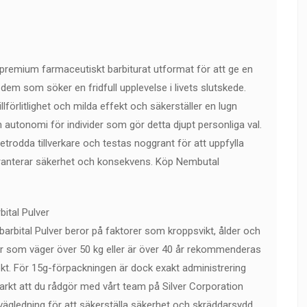
 premium farmaceutiskt barbiturat utformat för att ge en
em som söker en fridfull upplevelse i livets slutskede.
llförlitlighet och milda effekt och säkerställer en lugn
 autonomi för individer som gör detta djupt personliga val.
rodda tillverkare och testas noggrant för att uppfylla
garanterar säkerhet och konsekvens. Köp Nembutal
ital Pulver
rbital Pulver beror på faktorer som kroppsvikt, ålder och
vider som väger över 50 kg eller är över 40 år rekommenderas
ekt. För 15g-förpackningen är dock exakt administrering
rkt att du rådgör med vårt team på Silver Corporation
svägledning för att säkerställa säkerhet och skräddarsydd