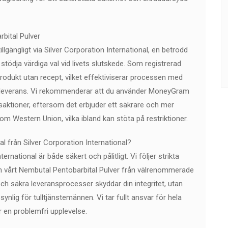
bital Pulver
llgängligt via Silver Corporation International, en betrodd
 stödja värdiga val vid livets slutskede. Som registrerad
produkt utan recept, vilket effektiviserar processen med
t leverans. Vi rekommenderar att du använder MoneyGram
nsaktioner, eftersom det erbjuder ett säkrare och mer
 som Western Union, vilka ibland kan stöta på restriktioner.
al från Silver Corporation International?
ternational är både säkert och pålitligt. Vi följer strikta
 in vårt Nembutal Pentobarbital Pulver från välrenommerade
 och säkra leveransprocesser skyddar din integritet, utan
ynlig för tulltjänstemännen. Vi tar fullt ansvar för hela
r en problemfri upplevelse.