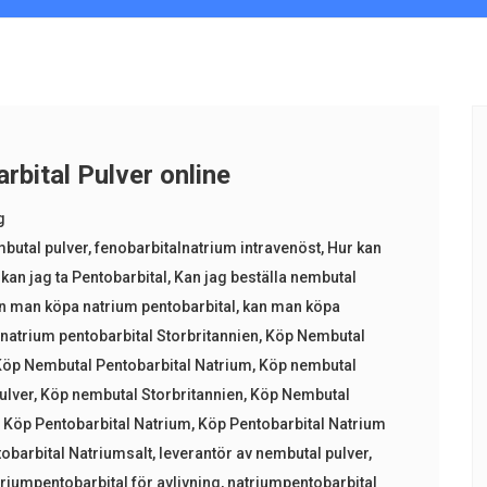
bital Pulver online
g
butal pulver
,
fenobarbitalnatrium intravenöst
,
Hur kan
kan jag ta Pentobarbital
,
Kan jag beställa nembutal
n man köpa natrium pentobarbital
,
kan man köpa
natrium pentobarbital Storbritannien
,
Köp Nembutal
Köp Nembutal Pentobarbital Natrium
,
Köp nembutal
ulver
,
Köp nembutal Storbritannien
,
Köp Nembutal
,
Köp Pentobarbital Natrium
,
Köp Pentobarbital Natrium
obarbital Natriumsalt
,
leverantör av nembutal pulver
,
riumpentobarbital för avlivning
,
natriumpentobarbital