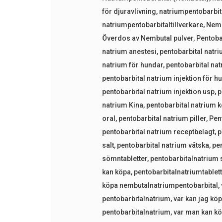
för djuravlivning
,
natriumpentobarbit
natriumpentobarbitaltillverkare
,
Nemb
Överdos av Nembutal pulver
,
Pentoba
natrium anestesi
,
pentobarbital natr
natrium för hundar
,
pentobarbital na
pentobarbital natrium injektion för h
pentobarbital natrium injektion usp
,
p
natrium Kina
,
pentobarbital natrium 
oral
,
pentobarbital natrium piller
,
Pen
pentobarbital natrium receptbelagt
,
p
salt
,
pentobarbital natrium vätska
,
pe
sömntabletter
,
pentobarbitalnatrium s
kan köpa
,
pentobarbitalnatriumtablet
köpa nembutalnatriumpentobarbital
,
pentobarbitalnatrium
,
var kan jag kö
pentobarbitalnatrium
,
var man kan kö