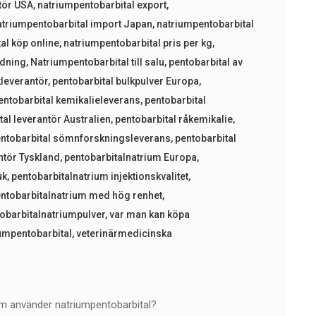
utör USA
,
natriumpentobarbital export
,
atriumpentobarbital import Japan
,
natriumpentobarbital
al köp online
,
natriumpentobarbital pris per kg
,
ndning
,
Natriumpentobarbital till salu
,
pentobarbital av
kleverantör
,
pentobarbital bulkpulver Europa
,
entobarbital kemikalieleverans
,
pentobarbital
tal leverantör Australien
,
pentobarbital råkemikalie
,
ntobarbital sömnforskningsleverans
,
pentobarbital
ntör Tyskland
,
pentobarbitalnatrium Europa
,
uk
,
pentobarbitalnatrium injektionskvalitet
,
ntobarbitalnatrium med hög renhet
,
obarbitalnatriumpulver
,
var man kan köpa
iumpentobarbital
,
veterinärmedicinska
em använder natriumpentobarbital?