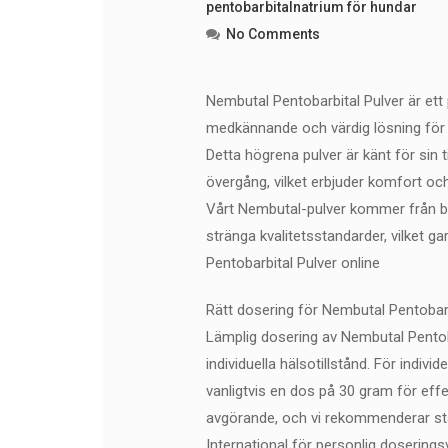
pentobarbitalnatrium för hundar
No Comments
Nembutal Pentobarbital Pulver är ett
medkännande och värdig lösning för d
Detta högrena pulver är känt för sin ti
övergång, vilket erbjuder komfort och
Vårt Nembutal-pulver kommer från bet
stränga kvalitetsstandarder, vilket 
Pentobarbital Pulver online
Rätt dosering för Nembutal Pentobarb
Lämplig dosering av Nembutal Pentoba
individuella hälsotillstånd. För indi
vanligtvis en dos på 30 gram för eff
avgörande, och vi rekommenderar sta
International för personlig dosering