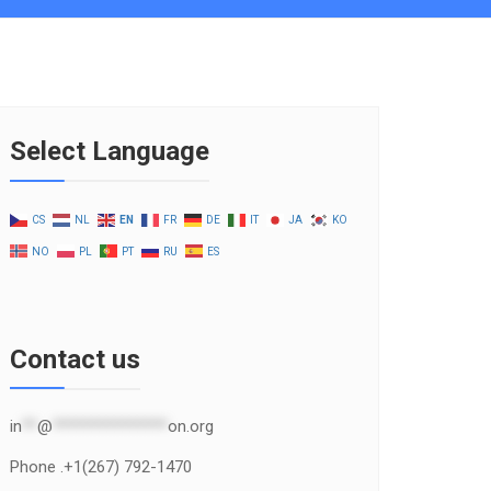
Select Language
CS
NL
EN
FR
DE
IT
JA
KO
NO
PL
PT
RU
ES
Contact us
in
**
@
***************
on.org
Phone .+1(267) 792-1470