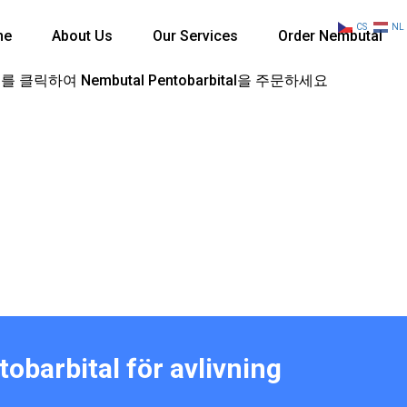
CS
NL
me
About Us
Our Services
Order Nembutal
 클릭하여 Nembutal Pentobarbital을 주문하세요
obarbital för avlivning