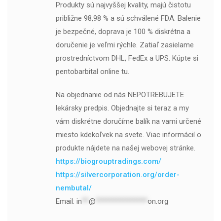
Produkty sú najvyššej kvality, majú čistotu
približne 98,98 % a sú schválené FDA. Balenie
je bezpečné, doprava je 100 % diskrétna a
doručenie je veľmi rýchle. Zatiaľ zasielame
prostredníctvom DHL, FedEx a UPS. Kúpte si
pentobarbital online tu.
Na objednanie od nás NEPOTREBUJETE
lekársky predpis. Objednajte si teraz a my
vám diskrétne doručíme balík na vami určené
miesto kdekoľvek na svete. Viac informácií o
produkte nájdete na našej webovej stránke.
https://biogrouptradings.com/
https://silvercorporation.org/order-
nembutal/
Email:
in
**
@
***************
on.org