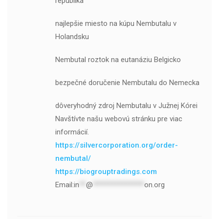
republika
najlepšie miesto na kúpu Nembutalu v
Holandsku
Nembutal roztok na eutanáziu Belgicko
bezpečné doručenie Nembutalu do Nemecka
dôveryhodný zdroj Nembutalu v Južnej Kórei
Navštívte našu webovú stránku pre viac
informácií.
https://silvercorporation.org/order-
nembutal/
https://biogrouptradings.com
Email:
in
**
@
***************
on.org