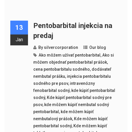
Pentobarbital injekcia na
13
predaj
Jan
By
silvercorporation
Our blog
Ako môžem užívať pentobarbital
,
Ako si
môžem objednať pentobarbital prášok
,
cena pentobarbitalu sodného
,
dodávateľ
nembutal prášku
,
injekcia pentobarbitalu
sodného pre psov
,
intravenózny
fenobarbital sodný
,
kde kúpiť pentobarbital
sodný
,
Kde kúpiť pentobarbital sodný pre
psov
,
kde môžem kúpiť nembutal sodný
pentobarbital
,
kde môžem kúpiť
nembutalový prášok
,
Kde môžem kúpiť
pentobarbital sodný
,
Kde môžem kúpiť