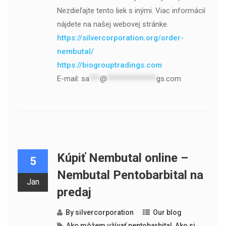
Nezdieľajte tento liek s inými. Viac informácií
nájdete na našej webovej stránke.
https://silvercorporation.org/order-
nembutal/
https://biogrouptradings.com
E-mail:
sa
***
@
**************
gs.com
Kúpiť Nembutal online –
5
Nembutal Pentobarbital na
Jan
predaj
By
silvercorporation
Our blog
Ako môžem užívať pentobarbital
,
Ako si