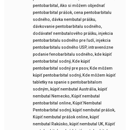
pentobarbital
,
Ako si môžem objednať
pentobarbital prášok
,
cena pentobarbitalu
sodného
,
dávka nembutal prášku
,
dávkovanie pentobarbitalu sodného
,
dodávateľ nembutalového prášku
,
injekcia
pentobarbitalu sodného pre ľudí
,
injekcia
pentobarbitalu sodného USP
,
intravenózne
podanie fenobarbitalu sodného
,
kde kúpiť
pentobarbital sodný
,
Kde kúpiť
pentobarbital sodný pre psov
,
Kde môžem
kúpiť pentobarbital sodný
,
Kde môžem kúpiť
tabletky na spanie s pentobarbitalom
sodným
,
kúpiť nembutal Austrália
,
kúpiť
nembutal Nemecko
,
Kúpiť nembutal
pentobarbital online
,
Kúpiť Nembutal
Pentobarbital sodný
,
kúpiť nembutal prášok
,
Kúpiť nembutal prášok online
,
kúpiť
nembutal Rakúsko
,
kúpiť nembutal UK
,
Kúpiť