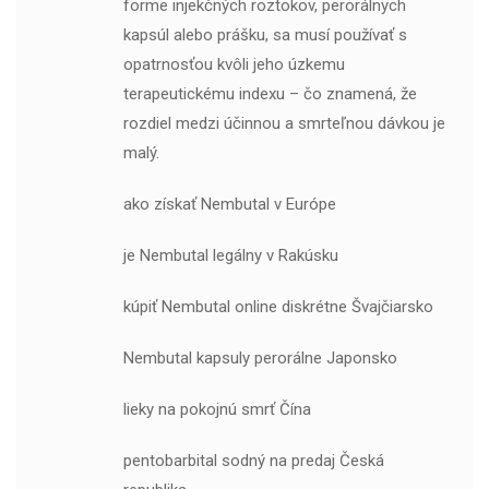
forme injekčných roztokov, perorálnych
kapsúl alebo prášku, sa musí používať s
opatrnosťou kvôli jeho úzkemu
terapeutickému indexu – čo znamená, že
rozdiel medzi účinnou a smrteľnou dávkou je
malý.
ako získať Nembutal v Európe
je Nembutal legálny v Rakúsku
kúpiť Nembutal online diskrétne Švajčiarsko
Nembutal kapsuly perorálne Japonsko
lieky na pokojnú smrť Čína
pentobarbital sodný na predaj Česká