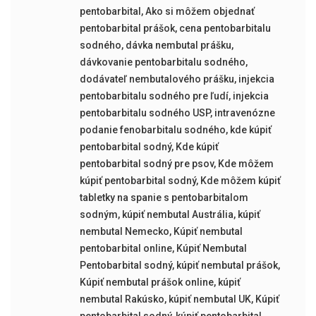
pentobarbital
,
Ako si môžem objednať
pentobarbital prášok
,
cena pentobarbitalu
sodného
,
dávka nembutal prášku
,
dávkovanie pentobarbitalu sodného
,
dodávateľ nembutalového prášku
,
injekcia
pentobarbitalu sodného pre ľudí
,
injekcia
pentobarbitalu sodného USP
,
intravenózne
podanie fenobarbitalu sodného
,
kde kúpiť
pentobarbital sodný
,
Kde kúpiť
pentobarbital sodný pre psov
,
Kde môžem
kúpiť pentobarbital sodný
,
Kde môžem kúpiť
tabletky na spanie s pentobarbitalom
sodným
,
kúpiť nembutal Austrália
,
kúpiť
nembutal Nemecko
,
Kúpiť nembutal
pentobarbital online
,
Kúpiť Nembutal
Pentobarbital sodný
,
kúpiť nembutal prášok
,
Kúpiť nembutal prášok online
,
kúpiť
nembutal Rakúsko
,
kúpiť nembutal UK
,
Kúpiť