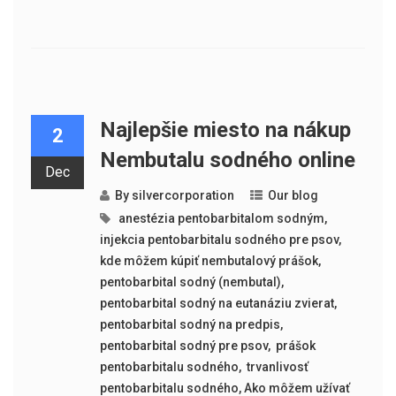
Najlepšie miesto na nákup
2
Nembutalu sodného online
Dec
By
silvercorporation
Our blog
​​ anestézia pentobarbitalom sodným
,
injekcia pentobarbitalu sodného pre psov
,
kde môžem kúpiť nembutalový prášok
,
pentobarbital sodný (nembutal)
,
pentobarbital sodný na eutanáziu zvierat
,
pentobarbital sodný na predpis
,
pentobarbital sodný pre psov
,
​​ prášok
pentobarbitalu sodného
,
​​ trvanlivosť
pentobarbitalu sodného
,
Ako môžem užívať