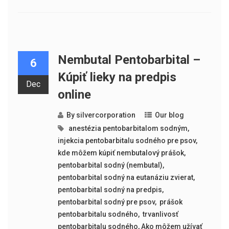
Nembutal Pentobarbital –
6
Kúpiť lieky na predpis
Dec
online
By
silvercorporation
Our blog
​​ anestézia pentobarbitalom sodným
,
injekcia pentobarbitalu sodného pre psov
,
kde môžem kúpiť nembutalový prášok
,
pentobarbital sodný (nembutal)
,
pentobarbital sodný na eutanáziu zvierat
,
pentobarbital sodný na predpis
,
pentobarbital sodný pre psov
,
​​ prášok
pentobarbitalu sodného
,
​​ trvanlivosť
pentobarbitalu sodného
,
Ako môžem užívať