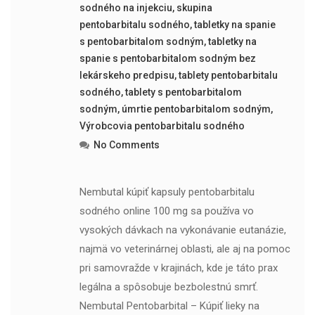
sodného na injekciu
,
skupina
pentobarbitalu sodného
,
tabletky na spanie
s pentobarbitalom sodným
,
tabletky na
spanie s pentobarbitalom sodným bez
lekárskeho predpisu
,
tablety pentobarbitalu
sodného
,
tablety s pentobarbitalom
sodným
,
úmrtie pentobarbitalom sodným
,
Výrobcovia pentobarbitalu sodného
No Comments
Nembutal kúpiť kapsuly pentobarbitalu
sodného online 100 mg sa používa vo
vysokých dávkach na vykonávanie eutanázie,
najmä vo veterinárnej oblasti, ale aj na pomoc
pri samovražde v krajinách, kde je táto prax
legálna a spôsobuje bezbolestnú smrť.
Nembutal Pentobarbital – Kúpiť lieky na