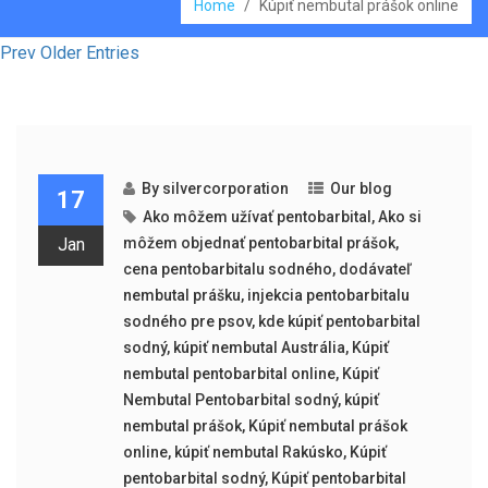
Home
/
Kúpiť nembutal prášok online
Prev Older Entries
By
silvercorporation
Our blog
17
Ako môžem užívať pentobarbital
,
Ako si
Jan
môžem objednať pentobarbital prášok
,
cena pentobarbitalu sodného
,
dodávateľ
nembutal prášku
,
injekcia pentobarbitalu
sodného pre psov
,
kde kúpiť pentobarbital
sodný
,
kúpiť nembutal Austrália
,
Kúpiť
nembutal pentobarbital online
,
Kúpiť
Nembutal Pentobarbital sodný
,
kúpiť
nembutal prášok
,
Kúpiť nembutal prášok
online
,
kúpiť nembutal Rakúsko
,
Kúpiť
pentobarbital sodný
,
Kúpiť pentobarbital