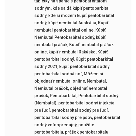
tabletky na spanie s pentobarbitalom
sodným
,
kde sa dá kúpiť pentobarbital
sodný
,
kde si môžem kúpiť pentobarbital
sodný
,
kúpiť nembutal Austrália
,
Kúpiť
nembutal pentobarbital online
,
Kúpiť
Nembutal Pentobarbital sodný
,
kúpiť
nembutal prášok
,
Kúpiť nembutal prášok
online
,
kúpiť nembutal Rakúsko
,
Kúpiť
pentobarbital sodný
,
Kúpiť pentobarbital
sodný 2021
,
kúpiť pentobarbital sodný
pentobarbital sodná soľ
,
Môžem si
objednať nembutal online
,
Nembutal
,
Nembutal prášok
,
objednať nembutal
prášok
,
Pentobarbital
,
Pentobarbital sodný
(Nembutal)
,
pentobarbital sodný injekcia
pre ľudí
,
pentobarbital sodný pre ľudí
,
pentobarbital sodný pre psov
,
pentobarbital
sodný voľnopredajný
,
použitie
pentobarbitalu
,
prášok pentobarbitalu