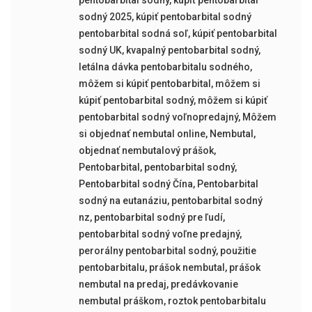
pentobarbital sodný
,
kúpiť pentobarbital
sodný 2025
,
kúpiť pentobarbital sodný
pentobarbital sodná soľ
,
kúpiť pentobarbital
sodný UK
,
kvapalný pentobarbital sodný
,
letálna dávka pentobarbitalu sodného
,
môžem si kúpiť pentobarbital
,
môžem si
kúpiť pentobarbital sodný
,
môžem si kúpiť
pentobarbital sodný voľnopredajný
,
Môžem
si objednať nembutal online
,
Nembutal
,
objednať nembutalový prášok
,
Pentobarbital
,
pentobarbital sodný
,
Pentobarbital sodný Čína
,
Pentobarbital
sodný na eutanáziu
,
pentobarbital sodný
nz
,
pentobarbital sodný pre ľudí
,
pentobarbital sodný voľne predajný
,
perorálny pentobarbital sodný
,
použitie
pentobarbitalu
,
prášok nembutal
,
prášok
nembutal na predaj
,
predávkovanie
nembutal práškom
,
roztok pentobarbitalu