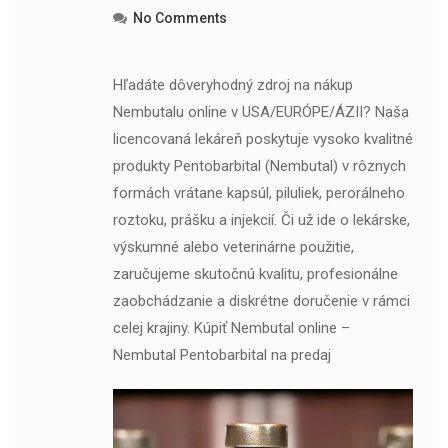
No Comments
Hľadáte dôveryhodný zdroj na nákup
Nembutalu online v USA/EURÓPE/ÁZII? Naša
licencovaná lekáreň poskytuje vysoko kvalitné
produkty Pentobarbital (Nembutal) v rôznych
formách vrátane kapsúl, piluliek, perorálneho
roztoku, prášku a injekcií. Či už ide o lekárske,
výskumné alebo veterinárne použitie,
zaručujeme skutočnú kvalitu, profesionálne
zaobchádzanie a diskrétne doručenie v rámci
celej krajiny. Kúpiť Nembutal online –
Nembutal Pentobarbital na predaj