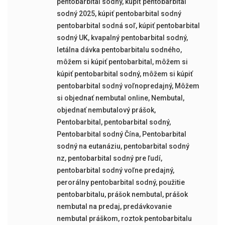
pentobarbital sodný
,
kúpiť pentobarbital
sodný 2025
,
kúpiť pentobarbital sodný
pentobarbital sodná soľ
,
kúpiť pentobarbital
sodný UK
,
kvapalný pentobarbital sodný
,
letálna dávka pentobarbitalu sodného
,
môžem si kúpiť pentobarbital
,
môžem si
kúpiť pentobarbital sodný
,
môžem si kúpiť
pentobarbital sodný voľnopredajný
,
Môžem
si objednať nembutal online
,
Nembutal
,
objednať nembutalový prášok
,
Pentobarbital
,
pentobarbital sodný
,
Pentobarbital sodný Čína
,
Pentobarbital
sodný na eutanáziu
,
pentobarbital sodný
nz
,
pentobarbital sodný pre ľudí
,
pentobarbital sodný voľne predajný
,
perorálny pentobarbital sodný
,
použitie
pentobarbitalu
,
prášok nembutal
,
prášok
nembutal na predaj
,
predávkovanie
nembutal práškom
,
roztok pentobarbitalu