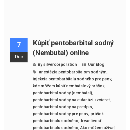
Kúpiť pentobarbital sodný
7
(Nembutal) online
Dec
By
silvercorporation
Our blog
​​ anestézia pentobarbitalom sodným
,
injekcia pentobarbitalu sodného pre psov
,
kde môžem kúpiť nembutalový prášok
,
pentobarbital sodný (nembutal)
,
pentobarbital sodný na eutanáziu zvierat
,
pentobarbital sodný na predpis
,
pentobarbital sodný pre psov
,
​​ prášok
pentobarbitalu sodného
,
​​ trvanlivosť
pentobarbitalu sodného
,
Ako môžem užívať