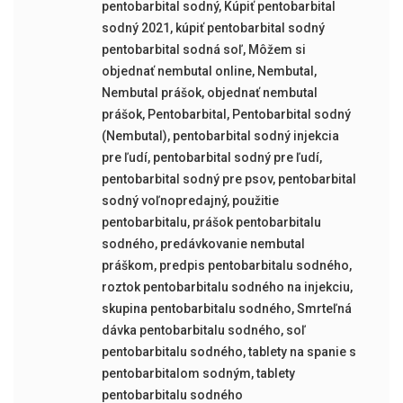
pentobarbital sodný
,
Kúpiť pentobarbital
sodný 2021
,
kúpiť pentobarbital sodný
pentobarbital sodná soľ
,
Môžem si
objednať nembutal online
,
Nembutal
,
Nembutal prášok
,
objednať nembutal
prášok
,
Pentobarbital
,
Pentobarbital sodný
(Nembutal)
,
pentobarbital sodný injekcia
pre ľudí
,
pentobarbital sodný pre ľudí
,
pentobarbital sodný pre psov
,
pentobarbital
sodný voľnopredajný
,
použitie
pentobarbitalu
,
prášok pentobarbitalu
sodného
,
predávkovanie nembutal
práškom
,
predpis pentobarbitalu sodného
,
roztok pentobarbitalu sodného na injekciu
,
skupina pentobarbitalu sodného
,
Smrteľná
dávka pentobarbitalu sodného
,
soľ
pentobarbitalu sodného
,
tablety na spanie s
pentobarbitalom sodným
,
tablety
pentobarbitalu sodného