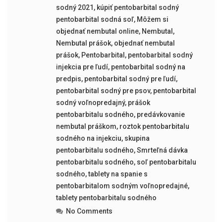
sodný 2021
,
kúpiť pentobarbital sodný
pentobarbital sodná soľ
,
Môžem si
objednať nembutal online
,
Nembutal
,
Nembutal prášok
,
objednať nembutal
prášok
,
Pentobarbital
,
pentobarbital sodný
injekcia pre ľudí
,
pentobarbital sodný na
predpis
,
pentobarbital sodný pre ľudí
,
pentobarbital sodný pre psov
,
pentobarbital
sodný voľnopredajný
,
prášok
pentobarbitalu sodného
,
predávkovanie
nembutal práškom
,
roztok pentobarbitalu
sodného na injekciu
,
skupina
pentobarbitalu sodného
,
Smrteľná dávka
pentobarbitalu sodného
,
soľ pentobarbitalu
sodného
,
tablety na spanie s
pentobarbitalom sodným voľnopredajné
,
tablety pentobarbitalu sodného
No Comments