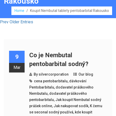
Rakousko
Home
/
Koupit Nembutal tablety pentobarbital Rakousko
Prev Older Entries
Co je Nembutal
9
pentobarbital sodný?
Mar
By
silvercorporation
Our blog
cena pentobarbitalu
,
dávkování
Pentobarbitalu
,
dodavatel práškového
Nembutalu
,
dodavatel práškového
pentobarbitalu
,
Jak koupit Nembutal sodný
prášek online
,
Jak nakupovat sodík
,
K čemu
se seconal sodný používá
,
kde koupit