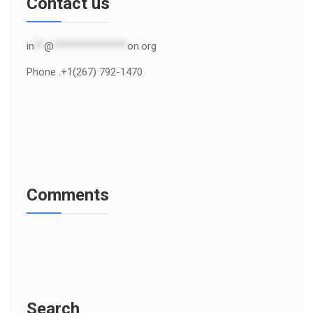
Contact us
in
**
@
***************
on.org
Phone .+1(267) 792-1470
Comments
Search