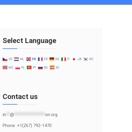
Select Language
CS
NL
EN
FR
DE
IT
JA
KO
NO
PL
PT
RU
ES
Contact us
in
**
@
***************
on.org
Phone .+1(267) 792-1470