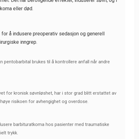
met. Det har beroligende effekter, induserer søvn, og i
 koma eller død.
for å indusere preoperativ sedasjon og generell
irurgiske inngrep.
an pentobarbital brukes til å kontrollere anfall når andre
t for kronisk søvnløshet, har i stor grad blitt erstattet av
n høye risikoen for avhengighet og overdose.
indusere barbituratkoma hos pasienter med traumatiske
elt trykk.