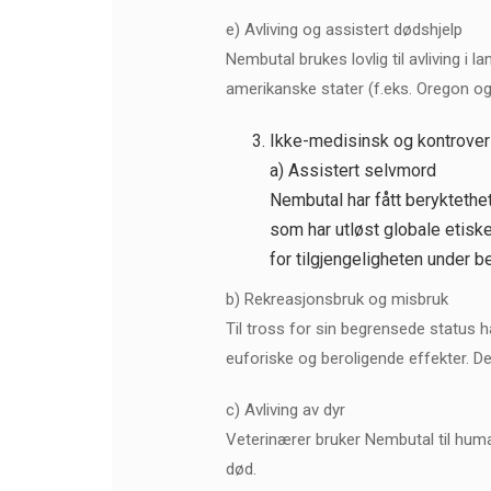
e) Avliving og assistert dødshjelp
Nembutal brukes lovlig til avliving i 
amerikanske stater (f.eks. Oregon og
Ikke-medisinsk og kontrovers
a) Assistert selvmord
Nembutal har fått beryktethet
som har utløst globale etiske
for tilgjengeligheten under b
b) Rekreasjonsbruk og misbruk
Til tross for sin begrensede status 
euforiske og beroligende effekter. De
c) Avliving av dyr
Veterinærer bruker Nembutal til human 
død.