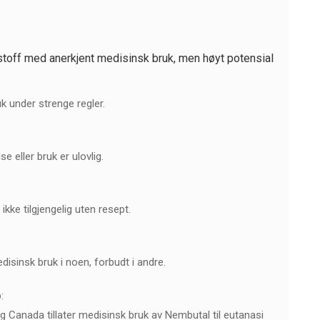
 stoff med anerkjent medisinsk bruk, men høyt potensial
k under strenge regler.
e eller bruk er ulovlig.
ikke tilgjengelig uten resept.
medisinsk bruk i noen, forbudt i andre.
:
g Canada tillater medisinsk bruk av Nembutal til eutanasi