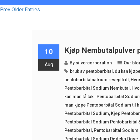
Prev Older Entries
Kjøp Nembutalpulver p
10
By
silvercorporation
Our blo
Aug
bruk av pentobarbital
,
du kan kjøp
pentobarbitalnatrium reseptfritt
,
Hvor
Pentobarbital Sodium Nembutal
,
Hvor
kan man få tak i Pentobarbital Sodiu
man kjøpe Pentobarbital Sodium til 
Pentobarbital Sodium
,
Kjøp Pentobar
Pentobarbital Sodium Pentobarbital 
Pentobarbital
,
Pentobarbital Sodium
Pentobarbital Sodium Dødelig Dose
,