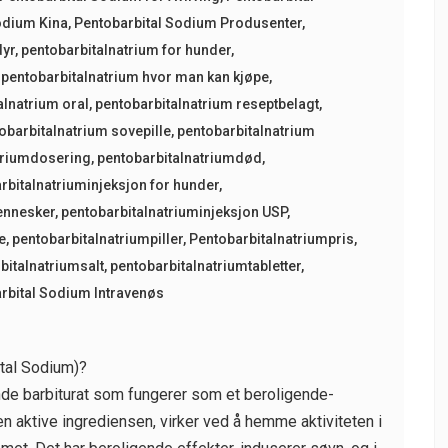
odium Kina
,
Pentobarbital Sodium Produsenter
,
dyr
,
pentobarbitalnatrium for hunder
,
,
pentobarbitalnatrium hvor man kan kjøpe
,
alnatrium oral
,
pentobarbitalnatrium reseptbelagt
,
obarbitalnatrium sovepille
,
pentobarbitalnatrium
triumdosering
,
pentobarbitalnatriumdød
,
rbitalnatriuminjeksjon for hunder
,
ennesker
,
pentobarbitalnatriuminjeksjon USP
,
e
,
pentobarbitalnatriumpiller
,
Pentobarbitalnatriumpris
,
bitalnatriumsalt
,
pentobarbitalnatriumtabletter
,
rbital Sodium Intravenøs
tal Sodium)?
nde barbiturat som fungerer som et beroligende-
n aktive ingrediensen, virker ved å hemme aktiviteten i