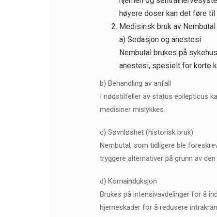
hjernen og sentralnervesyste
høyere doser kan det føre til
Medisinsk bruk av Nembutal
a) Sedasjon og anestesi
Nembutal brukes på sykehus 
anestesi, spesielt for korte k
b) Behandling av anfall
I nødstilfeller av status epilepticus k
medisiner mislykkes.
c) Søvnløshet (historisk bruk)
Nembutal, som tidligere ble foreskreve
tryggere alternativer på grunn av de
d) Komainduksjon
Brukes på intensivavdelinger for å 
hjerneskader for å redusere intrakrani