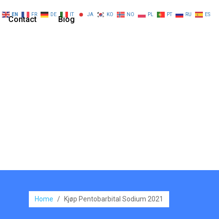
EN
FR
DE
IT
JA
KO
NO
PL
PT
RU
ES
Contact
Blog
Home
/
Kjøp Pentobarbital Sodium 2021