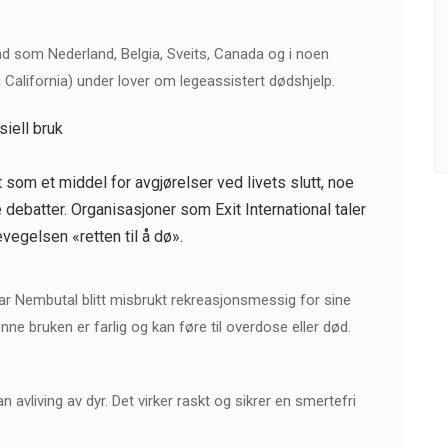
land som Nederland, Belgia, Sveits, Canada og i noen
 California) under lover om legeassistert dødshjelp.
iell bruk
 som et middel for avgjørelser ved livets slutt, noe
 debatter. Organisasjoner som Exit International taler
evegelsen «retten til å dø».
har Nembutal blitt misbrukt rekreasjonsmessig for sine
nne bruken er farlig og kan føre til overdose eller død.
avliving av dyr. Det virker raskt og sikrer en smertefri