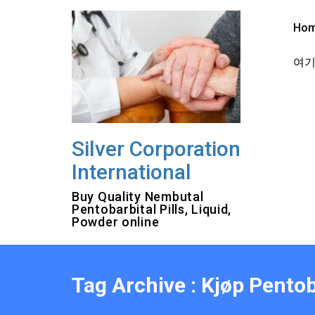
Skip
to
Ho
content
여기를
Silver Corporation
International
Buy Quality Nembutal
Pentobarbital Pills, Liquid,
Powder online
Tag Archive : Kjøp Pento