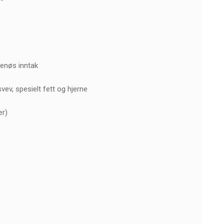
venøs inntak
svev, spesielt fett og hjerne
er)
V