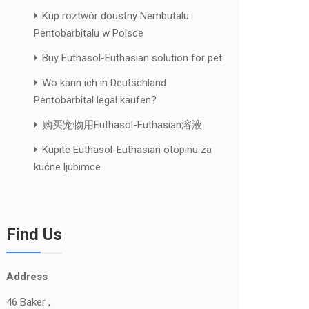
Kup roztwór doustny Nembutalu
Pentobarbitalu w Polsce
Buy Euthasol-Euthasian solution for pet
Wo kann ich in Deutschland
Pentobarbital legal kaufen?
购买宠物用Euthasol-Euthasian溶液
Kupite Euthasol-Euthasian otopinu za
kućne ljubimce
Find Us
Address
46 Baker ,