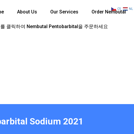
CS
NL
me
About Us
Our Services
Order Nembutal
 클릭하여 Nembutal Pentobarbital을 주문하세요
barbital Sodium 2021