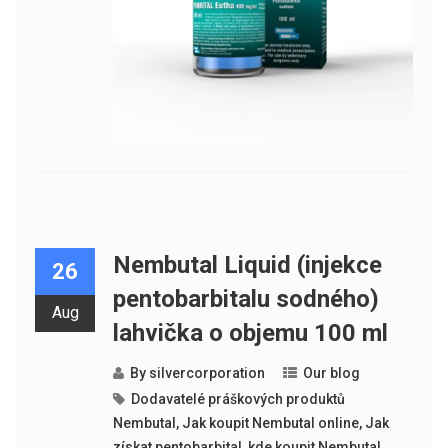
Nembutal Liquid (injekce
26
pentobarbitalu sodného)
Aug
lahvička o objemu 100 ml
By
silvercorporation
Our blog
Dodavatelé práškových produktů
Nembutal
,
Jak koupit Nembutal online
,
Jak
získat pentobarbital
,
kde koupit Nembutal