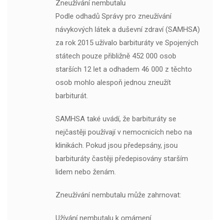
Zneužívání nembutalu
Podle odhadů Správy pro zneužívání
návykových látek a duševní zdraví (SAMHSA)
za rok 2015 užívalo barbituráty ve Spojených
státech pouze přibližně 452 000 osob
starších 12 let a odhadem 46 000 z těchto
osob mohlo alespoň jednou zneužít
barbiturát.
SAMHSA také uvádí, že barbituráty se
nejčastěji používají v nemocnicích nebo na
klinikách. Pokud jsou předepsány, jsou
barbituráty častěji předepisovány starším
lidem nebo ženám.
Zneužívání nembutalu může zahrnovat:
Užívání nembutalu k omámení.