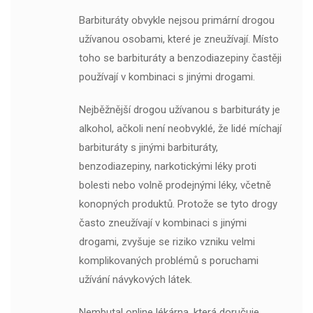
Barbituráty obvykle nejsou primární drogou
užívanou osobami, které je zneužívají. Místo
toho se barbituráty a benzodiazepiny častěji
používají v kombinaci s jinými drogami.
Nejběžnější drogou užívanou s barbituráty je
alkohol, ačkoli není neobvyklé, že lidé míchají
barbituráty s jinými barbituráty,
benzodiazepiny, narkotickými léky proti
bolesti nebo volně prodejnými léky, včetně
konopných produktů. Protože se tyto drogy
často zneužívají v kombinaci s jinými
drogami, zvyšuje se riziko vzniku velmi
komplikovaných problémů s poruchami
užívání návykových látek.
Nembutal online lékárna, která doručuje