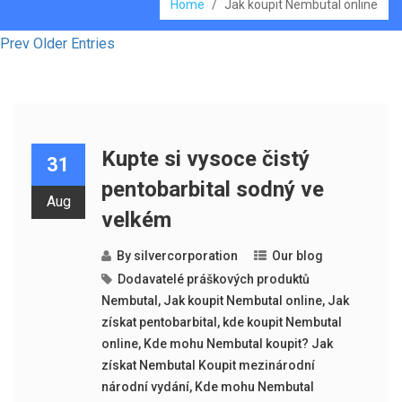
Home
/
Jak koupit Nembutal online
Prev Older Entries
Kupte si vysoce čistý
31
pentobarbital sodný ve
Aug
velkém
By
silvercorporation
Our blog
Dodavatelé práškových produktů
Nembutal
,
Jak koupit Nembutal online
,
Jak
získat pentobarbital
,
kde koupit Nembutal
online
,
Kde mohu Nembutal koupit? Jak
získat Nembutal Koupit mezinárodní
národní vydání
,
Kde mohu Nembutal