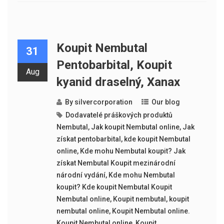
Koupit Nembutal
31
Pentobarbital, Koupit
Aug
kyanid draselný, Xanax
By
silvercorporation
Our blog
Dodavatelé práškových produktů
Nembutal
,
Jak koupit Nembutal online
,
Jak
získat pentobarbital
,
kde koupit Nembutal
online
,
Kde mohu Nembutal koupit? Jak
získat Nembutal Koupit mezinárodní
národní vydání
,
Kde mohu Nembutal
koupit? Kde koupit Nembutal Koupit
Nembutal online
,
Koupit nembutal
,
koupit
nembutal online
,
Koupit Nembutal online.
Koupit Nembutal online
,
Koupit