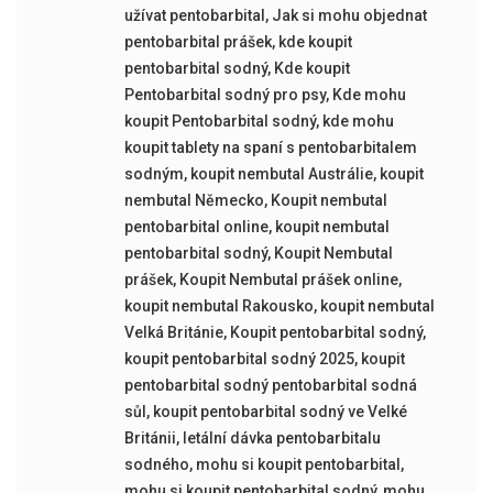
užívat pentobarbital
,
Jak si mohu objednat
pentobarbital prášek
,
kde koupit
pentobarbital sodný
,
Kde koupit
Pentobarbital sodný pro psy
,
Kde mohu
koupit Pentobarbital sodný
,
kde mohu
koupit tablety na spaní s pentobarbitalem
sodným
,
koupit nembutal Austrálie
,
koupit
nembutal Německo
,
Koupit nembutal
pentobarbital online
,
koupit nembutal
pentobarbital sodný
,
Koupit Nembutal
prášek
,
Koupit Nembutal prášek online
,
koupit nembutal Rakousko
,
koupit nembutal
Velká Británie
,
Koupit pentobarbital sodný
,
koupit pentobarbital sodný 2025
,
koupit
pentobarbital sodný pentobarbital sodná
sůl
,
koupit pentobarbital sodný ve Velké
Británii
,
letální dávka pentobarbitalu
sodného
,
mohu si koupit pentobarbital
,
mohu si koupit pentobarbital sodný
,
mohu