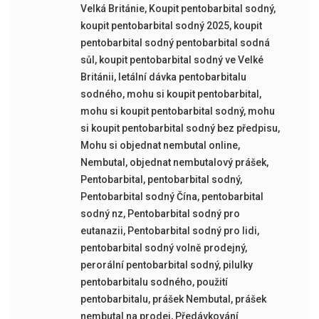
Velká Británie
,
Koupit pentobarbital sodný
,
koupit pentobarbital sodný 2025
,
koupit
pentobarbital sodný pentobarbital sodná
sůl
,
koupit pentobarbital sodný ve Velké
Británii
,
letální dávka pentobarbitalu
sodného
,
mohu si koupit pentobarbital
,
mohu si koupit pentobarbital sodný
,
mohu
si koupit pentobarbital sodný bez předpisu
,
Mohu si objednat nembutal online
,
Nembutal
,
objednat nembutalový prášek
,
Pentobarbital
,
pentobarbital sodný
,
Pentobarbital sodný Čína
,
pentobarbital
sodný nz
,
Pentobarbital sodný pro
eutanazii
,
Pentobarbital sodný pro lidi
,
pentobarbital sodný volně prodejný
,
perorální pentobarbital sodný
,
pilulky
pentobarbitalu sodného
,
použití
pentobarbitalu
,
prášek Nembutal
,
prášek
nembutal na prodej
,
Předávkování