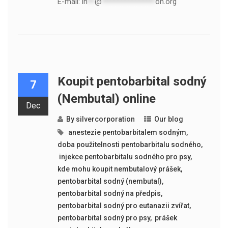
E-mail:
in
**
@
***************
on.org
Koupit pentobarbital sodný
7
(Nembutal) online
Dec
By
silvercorporation
Our blog
​​ anestezie pentobarbitalem sodným
,
doba použitelnosti pentobarbitalu sodného
,
​​ injekce pentobarbitalu sodného pro psy
,
kde mohu koupit nembutalový prášek
,
pentobarbital sodný (nembutal)
,
pentobarbital sodný na předpis
,
pentobarbital sodný pro eutanazii zvířat
,
pentobarbital sodný pro psy
,
​​ prášek