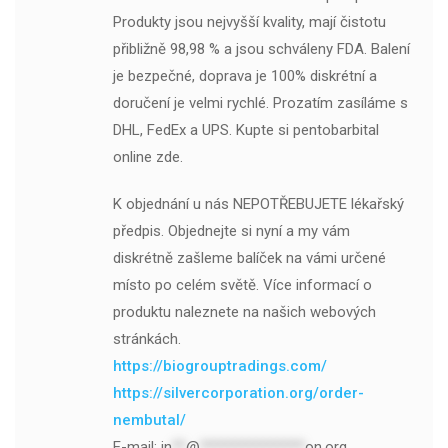
Produkty jsou nejvyšší kvality, mají čistotu
přibližně 98,98 % a jsou schváleny FDA. Balení
je bezpečné, doprava je 100% diskrétní a
doručení je velmi rychlé. Prozatím zasíláme s
DHL, FedEx a UPS. Kupte si pentobarbital
online zde.
K objednání u nás NEPOTŘEBUJETE lékařský
předpis. Objednejte si nyní a my vám
diskrétně zašleme balíček na vámi určené
místo po celém světě. Více informací o
produktu naleznete na našich webových
stránkách.
https://biogrouptradings.com/
https://silvercorporation.org/order-
nembutal/
E-mail:
in
**
@
***************
on.org