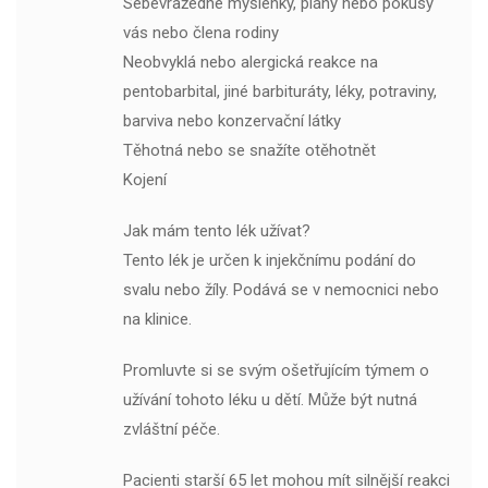
Sebevražedné myšlenky, plány nebo pokusy
vás nebo člena rodiny
Neobvyklá nebo alergická reakce na
pentobarbital, jiné barbituráty, léky, potraviny,
barviva nebo konzervační látky
Těhotná nebo se snažíte otěhotnět
Kojení
Jak mám tento lék užívat?
Tento lék je určen k injekčnímu podání do
svalu nebo žíly. Podává se v nemocnici nebo
na klinice.
Promluvte si se svým ošetřujícím týmem o
užívání tohoto léku u dětí. Může být nutná
zvláštní péče.
Pacienti starší 65 let mohou mít silnější reakci