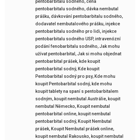
pentobarbitalu sodného
,
cena
pentobarbitalu sodného
,
dávka nembutal
prášku
,
dávkování pentobarbitalu sodného
,
dodavatel nembutalového prášku
,
injekce
pentobarbitalu sodného pro lidi
,
injekce
pentobarbitalu sodného USP
,
intravenózní
podání fenobarbitalu sodného
,
Jak mohu
užívat pentobarbital
,
Jak si mohu objednat
pentobarbital prášek
,
kde koupit
pentobarbital sodný
,
Kde koupit
Pentobarbital sodný pro psy
,
Kde mohu
koupit Pentobarbital sodný
,
kde mohu
koupit tablety na spaní s pentobarbitalem
sodným
,
koupit nembutal Austrálie
,
koupit
nembutal Německo
,
Koupit nembutal
pentobarbital online
,
koupit nembutal
pentobarbital sodný
,
Koupit Nembutal
prášek
,
Koupit Nembutal prášek online
,
koupit nembutal Rakousko
,
koupit nembutal