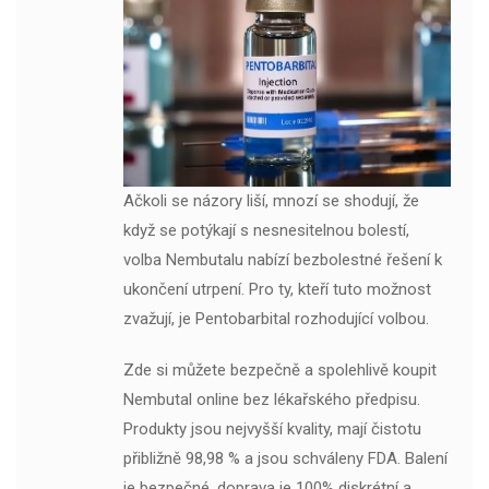
Ačkoli se názory liší, mnozí se shodují, že
když se potýkají s nesnesitelnou bolestí,
volba Nembutalu nabízí bezbolestné řešení k
ukončení utrpení. Pro ty, kteří tuto možnost
zvažují, je Pentobarbital rozhodující volbou.
Zde si můžete bezpečně a spolehlivě koupit
Nembutal online bez lékařského předpisu.
Produkty jsou nejvyšší kvality, mají čistotu
přibližně 98,98 % a jsou schváleny FDA. Balení
je bezpečné, doprava je 100% diskrétní a