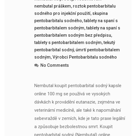
nembutal práškem
,
roztok pentobarbitalu
sodného pro injekční použití
,
skupina
pentobarbitalu sodného
,
tablety na spaní s
pentobarbitalem sodným
,
tablety na spaní s
pentobarbitalem sodným bez předpisu
,
tablety s pentobarbitalem sodným
,
tekutý
pentobarbital sodný
,
úmrtí pentobarbitalem
sodným
,
Výrobci Pentobarbitalu sodného
No Comments
Nembutal koupit pentobarbital sodný kapsle
online 100 mg se používá ve vysokých
dávkách k provádění eutanazie, zejména ve
veterinární medicíně, ale také k napomáhání
sebevraždě v zemích, kde je tato praxe legální
a způsobuje bezbolestnou smrt. Koupit
pentobarbital sodný (Nembutal) online