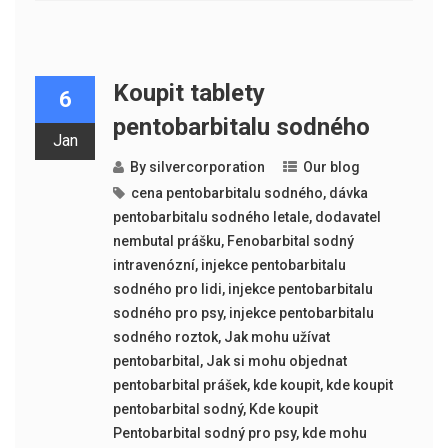
Koupit tablety
6
pentobarbitalu sodného
Jan
By
silvercorporation
Our blog
cena pentobarbitalu sodného
,
dávka
pentobarbitalu sodného letale
,
dodavatel
nembutal prášku
,
Fenobarbital sodný
intravenózní
,
injekce pentobarbitalu
sodného pro lidi
,
injekce pentobarbitalu
sodného pro psy
,
injekce pentobarbitalu
sodného roztok
,
Jak mohu užívat
pentobarbital
,
Jak si mohu objednat
pentobarbital prášek
,
kde koupit
,
kde koupit
pentobarbital sodný
,
Kde koupit
Pentobarbital sodný pro psy
,
kde mohu