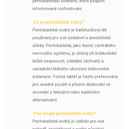
pentobarbitalu sodného, ​​které podpoří
informované rozhodování.
Co je pentobarbital sodný?
Pentobarbital sodný je barbiturátový lék
používaný pro své sedativní a anestetické
účinky. Pentobarbital, jako tlumič centrálního
nervového systému, je účinný při krátkodobé
léčbě nespavosti, zvládání záchvatů a
usnadnění klidného ukončení dobrovolné
eutanazie. Forma tablet je často preferována
pro snadné použití a přesné dávkování ve
srovnání s tekutými nebo injekčními
alternativami.
Proč koupit pentobarbital sodný?
Pentobarbital sodný je vybírán pro své
pohodlí, spolehlivost a rychle působící