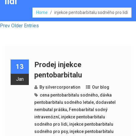
lidi
Home
/
injekce pentobarbitalu sodného pro lidi
Prev Older Entries
Prodej injekce
13
pentobarbitalu
Jan
By
silvercorporation
Our blog
cena pentobarbitalu sodného
,
dávka
pentobarbitalu sodného letale
,
dodavatel
nembutal prášku
,
Fenobarbital sodný
intravenózní
,
injekce pentobarbitalu
sodného pro lidi
,
injekce pentobarbitalu
sodného pro psy
,
injekce pentobarbitalu