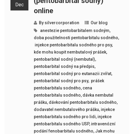
(pentobarbital sodný)
Dec
online
By
silvercorporation
Our blog
​​ anestezie pentobarbitalem sodným
,
doba použitelnosti pentobarbitalu sodného
,
​​ injekce pentobarbitalu sodného pro psy
,
kde mohu koupit nembutalový prášek
,
pentobarbital sodný (nembutal)
,
pentobarbital sodný na předpis
,
pentobarbital sodný pro eutanazii zvířat
,
pentobarbital sodný pro psy
,
​​ prášek
pentobarbitalu sodného
,
cena
pentobarbitalu sodného
,
dávka nembutal
prášku
,
dávkování pentobarbitalu sodného
,
dodavatel nembutalového prášku
,
injekce
pentobarbitalu sodného pro lidi
,
injekce
pentobarbitalu sodného USP
,
intravenózní
podání fenobarbitalu sodného
,
Jak mohu