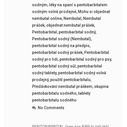
sodným
,
léky na spaní s pentobarbitalem
sodným volně prodejné
,
Mohu si objednat
nembutal online
,
Nembutal
,
Nembutal
prášek
,
objednat nembutal prášek
,
Pentobarbital
,
pentobarbital sodný
,
Pentobarbital sodný (Nembutal)
,
pentobarbital sodný na předpis
,
pentobarbital sodný prášek
,
Pentobarbital
sodný pro lidi
,
pentobarbital sodný pro psy
,
pentobarbital sodný sůl
,
pentobarbital
sodný tablety
,
pentobarbital sodný volně
prodejný
,
použití pentobarbitalu
,
Předávkování nembutal práškem
,
skupina
pentobarbitalu sodného
,
tablety
pentobarbitalu sodného
No Comments
PENTOBARBITAL (pen toe BAR bi tal) léčí