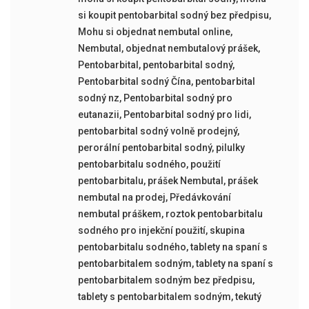
si koupit pentobarbital sodný bez předpisu
,
Mohu si objednat nembutal online
,
Nembutal
,
objednat nembutalový prášek
,
Pentobarbital
,
pentobarbital sodný
,
Pentobarbital sodný Čína
,
pentobarbital
sodný nz
,
Pentobarbital sodný pro
eutanazii
,
Pentobarbital sodný pro lidi
,
pentobarbital sodný volně prodejný
,
perorální pentobarbital sodný
,
pilulky
pentobarbitalu sodného
,
použití
pentobarbitalu
,
prášek Nembutal
,
prášek
nembutal na prodej
,
Předávkování
nembutal práškem
,
roztok pentobarbitalu
sodného pro injekční použití
,
skupina
pentobarbitalu sodného
,
tablety na spaní s
pentobarbitalem sodným
,
tablety na spaní s
pentobarbitalem sodným bez předpisu
,
tablety s pentobarbitalem sodným
,
tekutý