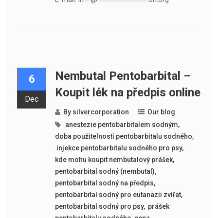
Nembutal Pentobarbital –
6
Koupit lék na předpis online
Dec
By
silvercorporation
Our blog
​​ anestezie pentobarbitalem sodným
,
doba použitelnosti pentobarbitalu sodného
,
​​ injekce pentobarbitalu sodného pro psy
,
kde mohu koupit nembutalový prášek
,
pentobarbital sodný (nembutal)
,
pentobarbital sodný na předpis
,
pentobarbital sodný pro eutanazii zvířat
,
pentobarbital sodný pro psy
,
​​ prášek
pentobarbitalu sodného
,
cena