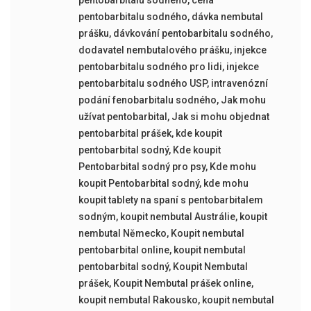
pentobarbitalu sodného
,
dávka nembutal
prášku
,
dávkování pentobarbitalu sodného
,
dodavatel nembutalového prášku
,
injekce
pentobarbitalu sodného pro lidi
,
injekce
pentobarbitalu sodného USP
,
intravenózní
podání fenobarbitalu sodného
,
Jak mohu
užívat pentobarbital
,
Jak si mohu objednat
pentobarbital prášek
,
kde koupit
pentobarbital sodný
,
Kde koupit
Pentobarbital sodný pro psy
,
Kde mohu
koupit Pentobarbital sodný
,
kde mohu
koupit tablety na spaní s pentobarbitalem
sodným
,
koupit nembutal Austrálie
,
koupit
nembutal Německo
,
Koupit nembutal
pentobarbital online
,
koupit nembutal
pentobarbital sodný
,
Koupit Nembutal
prášek
,
Koupit Nembutal prášek online
,
koupit nembutal Rakousko
,
koupit nembutal