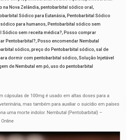
co na Nova Zelândia
,
pentobarbital sódico oral
,
obarbital Sódico para Eutanásia
,
Pentobarbital Sódico
l sódico para humanos
,
Pentobarbital sódico sem
l Sódico sem receita médica?
,
Posso comprar
r Pentobarbital?
,
Posso encomendar Nembutal
arbital sódico
,
preço do Pentobarbital sódico
,
sal de
ara dormir com pentobarbital sódico
,
Solução Injetável
gem de Nembutal em pó
,
uso do pentobarbital
em cápsulas de 100mg é usado em altas doses para a
 veterinária, mas também para auxiliar o suicídio em países
ona uma morte indolor. Nembutal (Pentobarbital) –
Online