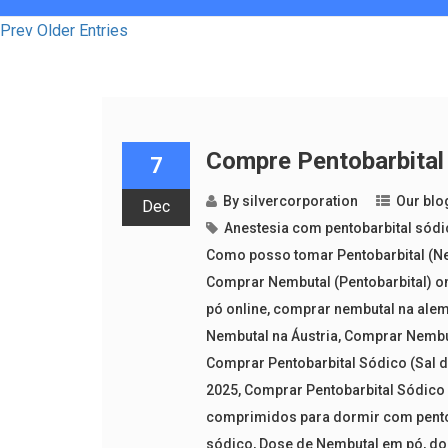
Prev Older Entries
Compre Pentobarbital
7
By
silvercorporation
Our blo
Dec
Anestesia com pentobarbital sód
Como posso tomar Pentobarbital (N
Comprar Nembutal (Pentobarbital) o
pó online
,
comprar nembutal na ale
Nembutal na Áustria
,
Comprar Nembut
Comprar Pentobarbital Sódico (Sal d
2025
,
Comprar Pentobarbital Sódico
comprimidos para dormir com pento
sódico
,
Dose de Nembutal em pó
,
do