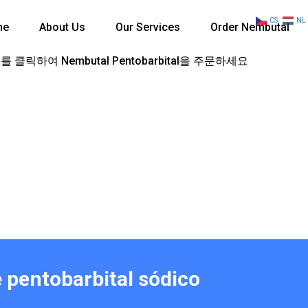
CS
NL
me
About Us
Our Services
Order Nembutal
 클릭하여 Nembutal Pentobarbital을 주문하세요
 pentobarbital sódico