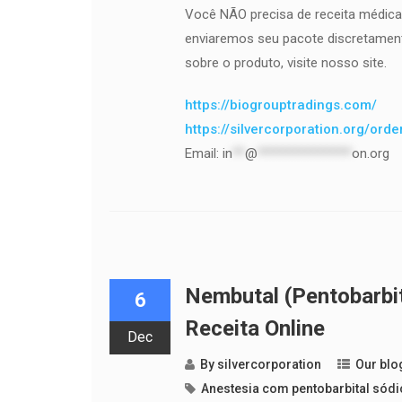
Você NÃO precisa de receita médica
enviaremos seu pacote discretament
sobre o produto, visite nosso site.
https://biogrouptradings.com/
https://silvercorporation.org/ord
Email:
in
**
@
***************
on.org
Nembutal (Pentobarb
6
Receita Online
Dec
By
silvercorporation
Our blo
Anestesia com pentobarbital sód