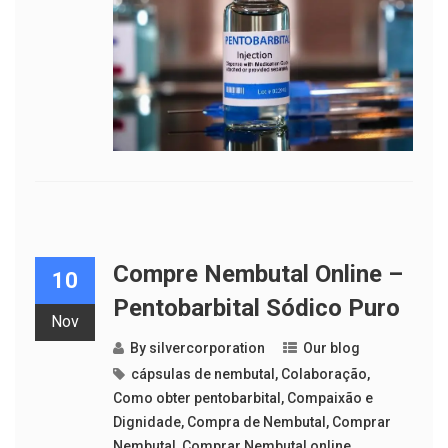
Compre Nembutal Online –
10
Pentobarbital Sódico Puro
Nov
By
silvercorporation
Our blog
cápsulas de nembutal
,
Colaboração
,
Como obter pentobarbital
,
Compaixão e
Dignidade
,
Compra de Nembutal
,
Comprar
Nembutal
,
Comprar Nembutal online
,