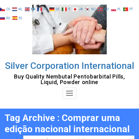
Skip
CS
NL
EN
FR
DE
IT
JA
KO
NO
PL
PT
to
RU
ES
content
Silver Corporation International
Buy Quality Nembutal Pentobarbital Pills,
Liquid, Powder online
Toggle
Navigation
Tag Archive : Comprar uma
edição nacional internacional