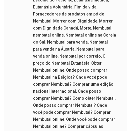
Escolha do Paciente
,
Eutanásia Médica
,
Eutanásia Voluntária
,
Fim da vida
,
Fornecedores de produtos em pó de
Nembutal
,
Morrer com Dignidade
,
Morrer
com Dignidade Canadá
,
Morte
,
Nembutal
,
nembutal online
,
Nembutal online na Coreia
do Sul
,
Nembutal para venda
,
Nembutal
para venda na Áustria
,
Nembutal para
venda online
,
Nembutal por correio
,
O
preço do Nembutal Eutanásia
,
Obter
Nembutal online
,
Onde posso comprar
Nembutal na Bélgica? Onde você pode
comprar Nembutal? Comprar uma edição
nacional internacional
,
Onde posso
comprar Nembutal? Como obter Nembutal
,
Onde posso comprar Nembutal? Onde
você pode comprar Nembutal? Comprar
Nembutal online
,
Onde você pode comprar
Nembutal online? Comprar cápsulas