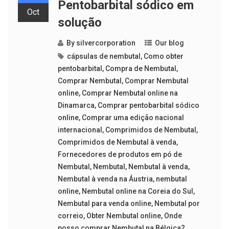
Pentobarbital sódico em
Oct
solução
By
silvercorporation
Our blog
cápsulas de nembutal
,
Como obter
pentobarbital
,
Compra de Nembutal
,
Comprar Nembutal
,
Comprar Nembutal
online
,
Comprar Nembutal online na
Dinamarca
,
Comprar pentobarbital sódico
online
,
Comprar uma edição nacional
internacional
,
Comprimidos de Nembutal
,
Comprimidos de Nembutal à venda
,
Fornecedores de produtos em pó de
Nembutal
,
Nembutal
,
Nembutal à venda
,
Nembutal à venda na Áustria
,
nembutal
online
,
Nembutal online na Coreia do Sul
,
Nembutal para venda online
,
Nembutal por
correio
,
Obter Nembutal online
,
Onde
posso comprar Nembutal na Bélgica?