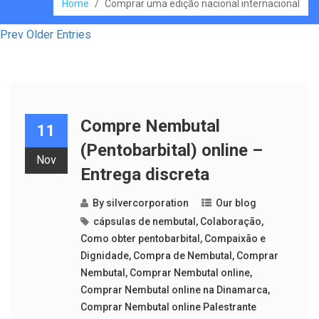
Home
/
Comprar uma edição nacional internacional
Prev Older Entries
Compre Nembutal
11
(Pentobarbital) online –
Nov
Entrega discreta
By
silvercorporation
Our blog
cápsulas de nembutal
,
Colaboração
,
Como obter pentobarbital
,
Compaixão e
Dignidade
,
Compra de Nembutal
,
Comprar
Nembutal
,
Comprar Nembutal online
,
Comprar Nembutal online na Dinamarca
,
Comprar Nembutal online Palestrante