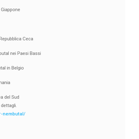
n Giappone
a Repubblica Ceca
butal nei Paesi Bassi
al in Belgio
mania
ea del Sud
dettagli.
er-nembutal/