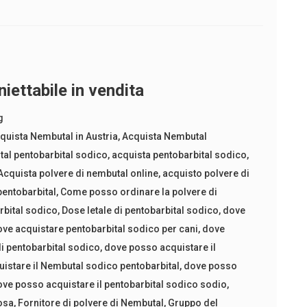
iettabile in vendita
g
quista Nembutal in Austria
,
Acquista Nembutal
al pentobarbital sodico
,
acquista pentobarbital sodico
,
Acquista polvere di nembutal online
,
acquisto polvere di
entobarbital
,
Come posso ordinare la polvere di
bital sodico
,
Dose letale di pentobarbital sodico
,
dove
ve acquistare pentobarbital sodico per cani
,
dove
di pentobarbital sodico
,
dove posso acquistare il
istare il Nembutal sodico pentobarbital
,
dove posso
ve posso acquistare il pentobarbital sodico sodio
,
osa
,
Fornitore di polvere di Nembutal
,
Gruppo del