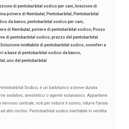
iezione di pentobarbital sodico per cani
,
Iniezione di
ina polvere di Nembutal
,
Pentobarbital
,
Pentobarbital
dico da banco
,
pentobarbital sodico per cani
,
ere di Nembutal
,
polvere di pentobarbital sodico
,
Posso
ne di pentobarbital sodico
,
prezzo del pentobarbital
,
Soluzione iniettabile di pentobarbital sodico
,
sonniferi a
ri a base di pentobarbital sodico da banco
,
tal
,
uso del pentobarbital
ntobarbital Sodico, è un barbiturico a breve durata
ome sedativo, anestetico o agente eutanasico. Appartiene
 nervoso centrale, noti per indurre il sonno, ridurre l’ansia
i ad alto rischio. Pentobarbital sodico iniettabile in vendita