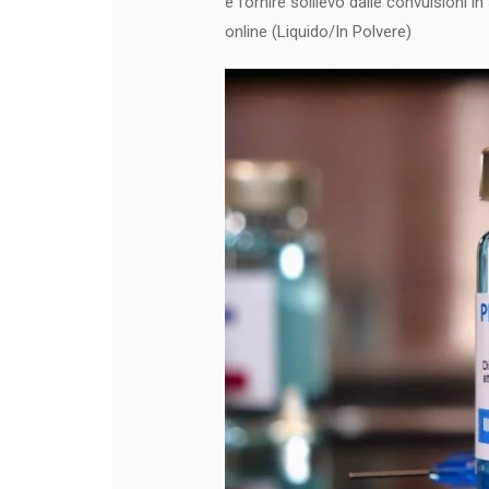
e fornire sollievo dalle convulsioni i
online (Liquido/In Polvere)