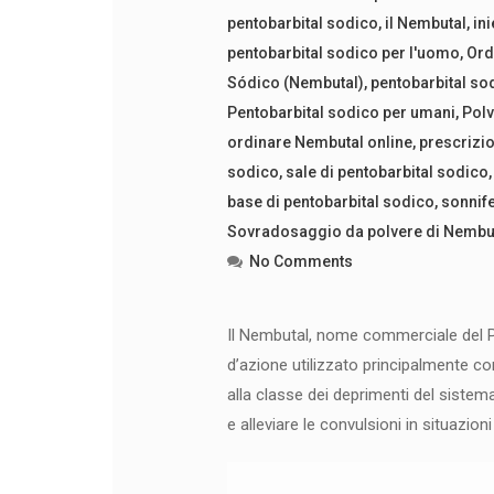
pentobarbital sodico
,
il Nembutal
,
in
pentobarbital sodico per l'uomo
,
Ord
Sódico (Nembutal)
,
pentobarbital so
Pentobarbital sodico per umani
,
Polv
ordinare Nembutal online
,
prescrizio
sodico
,
sale di pentobarbital sodico
base di pentobarbital sodico
,
sonnife
Sovradosaggio da polvere di Nembu
No Comments
Il Nembutal, nome commerciale del Pe
d’azione utilizzato principalmente c
alla classe dei deprimenti del sistema
e alleviare le convulsioni in situazion