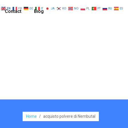
EN
FR
DE
IT
JA
KO
NO
PL
PT
RU
ES
Contact
Blog
Home
/
acquisto polvere di Nembutal