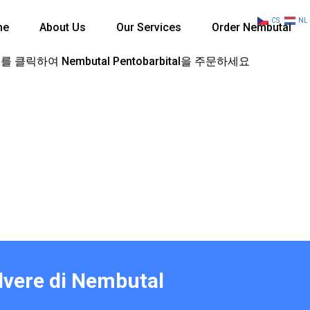
CS
NL
me
About Us
Our Services
Order Nembutal
 클릭하여 Nembutal Pentobarbital을 주문하세요
olvere di Nembutal