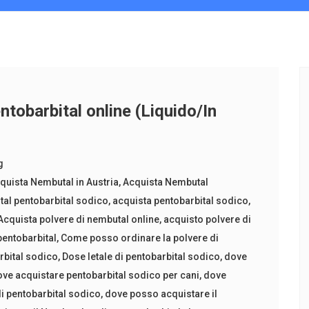
tobarbital online (Liquido/In
g
quista Nembutal in Austria
,
Acquista Nembutal
al pentobarbital sodico
,
acquista pentobarbital sodico
,
Acquista polvere di nembutal online
,
acquisto polvere di
entobarbital
,
Come posso ordinare la polvere di
bital sodico
,
Dose letale di pentobarbital sodico
,
dove
ve acquistare pentobarbital sodico per cani
,
dove
di pentobarbital sodico
,
dove posso acquistare il