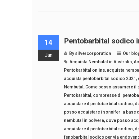
Pentobarbital sodico in
14
By
silvercorporation
Our blo
Jan
Acquista Nembutal in Australia
,
Ac
Pentobarbital online
,
acquista nembut
acquista pentobarbital sodico 2021
,
Nembutal
,
Come posso assumere il p
Pentobarbital
,
compresse di pentobar
acquistare il pentobarbital sodico
,
do
posso acquistare i sonniferi a base 
nembutal in polvere
,
dove posso acqu
acquistare il pentobarbital sodico
,
do
fenobarbital sodico per via endoven