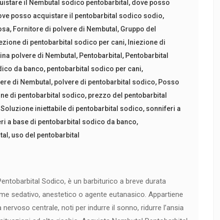
istare il Nembutal sodico pentobarbital
,
dove posso
ve posso acquistare il pentobarbital sodico sodio
,
osa
,
Fornitore di polvere di Nembutal
,
Gruppo del
iezione di pentobarbital sodico per cani
,
Iniezione di
ina polvere di Nembutal
,
Pentobarbital
,
Pentobarbital
dico da banco
,
pentobarbital sodico per cani
,
ere di Nembutal
,
polvere di pentobarbital sodico
,
Posso
ne di pentobarbital sodico
,
prezzo del pentobarbital
,
Soluzione iniettabile di pentobarbital sodico
,
sonniferi a
ri a base di pentobarbital sodico da banco
,
tal
,
uso del pentobarbital
ntobarbital Sodico, è un barbiturico a breve durata
ome sedativo, anestetico o agente eutanasico. Appartiene
 nervoso centrale, noti per indurre il sonno, ridurre l’ansia