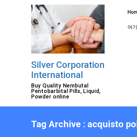
Skip
to
Ho
content
여기를
Silver Corporation
International
Buy Quality Nembutal
Pentobarbital Pills, Liquid,
Powder online
Tag Archive : acquisto p