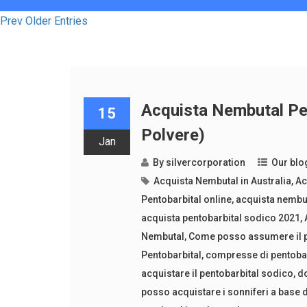
Prev Older Entries
Acquista Nembutal Pen
15
Polvere)
Jan
By
silvercorporation
Our blo
Acquista Nembutal in Australia
,
Ac
Pentobarbital online
,
acquista nembut
acquista pentobarbital sodico 2021
,
Nembutal
,
Come posso assumere il p
Pentobarbital
,
compresse di pentobar
acquistare il pentobarbital sodico
,
do
posso acquistare i sonniferi a base 