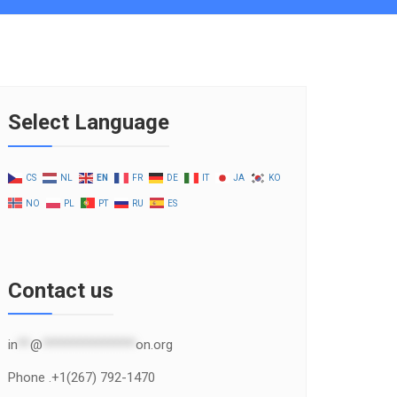
Select Language
CS
NL
EN
FR
DE
IT
JA
KO
NO
PL
PT
RU
ES
Contact us
in
**
@
***************
on.org
Phone .+1(267) 792-1470