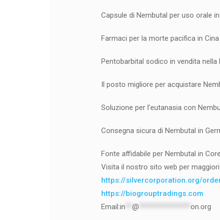
Capsule di Nembutal per uso orale i
Farmaci per la morte pacifica in Cina
Pentobarbital sodico in vendita nell
Il posto migliore per acquistare Nem
Soluzione per l’eutanasia con Nembut
Consegna sicura di Nembutal in Ger
Fonte affidabile per Nembutal in Cor
Visita il nostro sito web per maggiori 
https://silvercorporation.org/ord
https://biogrouptradings.com
Email:
in
**
@
***************
on.org