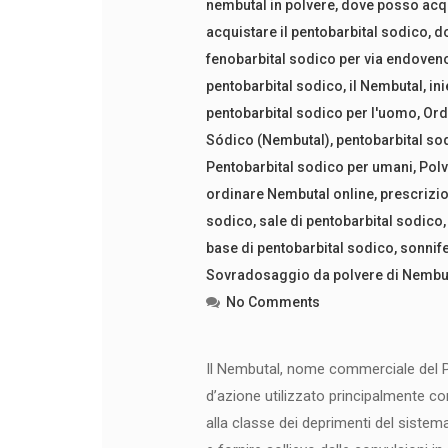
nembutal in polvere
,
dove posso acqu
acquistare il pentobarbital sodico
,
do
fenobarbital sodico per via endoven
pentobarbital sodico
,
il Nembutal
,
in
pentobarbital sodico per l'uomo
,
Ord
Sódico (Nembutal)
,
pentobarbital so
Pentobarbital sodico per umani
,
Polv
ordinare Nembutal online
,
prescrizio
sodico
,
sale di pentobarbital sodico
base di pentobarbital sodico
,
sonnife
Sovradosaggio da polvere di Nembu
No Comments
Il Nembutal, nome commerciale del Pe
d’azione utilizzato principalmente c
alla classe dei deprimenti del sistema