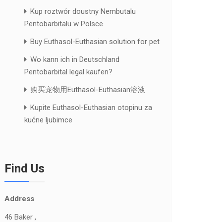
Kup roztwór doustny Nembutalu
Pentobarbitalu w Polsce
Buy Euthasol-Euthasian solution for pet
Wo kann ich in Deutschland
Pentobarbital legal kaufen?
购买宠物用Euthasol-Euthasian溶液
Kupite Euthasol-Euthasian otopinu za
kućne ljubimce
Find Us
Address
46 Baker ,