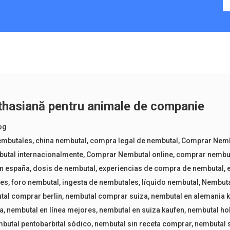
uthasiană pentru animale de companie
og
embutales
,
china nembutal
,
compra legal de nembutal
,
Comprar Nemb
utal internacionalmente
,
Comprar Nembutal online
,
comprar nembut
n españa
,
dosis de nembutal
,
experiencias de compra de nembutal
,
les
,
foro nembutal
,
ingesta de nembutales
,
líquido nembutal
,
Nembut
tal comprar berlin
,
nembutal comprar suiza
,
nembutal en alemania 
ea
,
nembutal en línea mejores
,
nembutal en suiza kaufen
,
nembutal ho
butal pentobarbital sódico
,
nembutal sin receta comprar
,
nembutal s