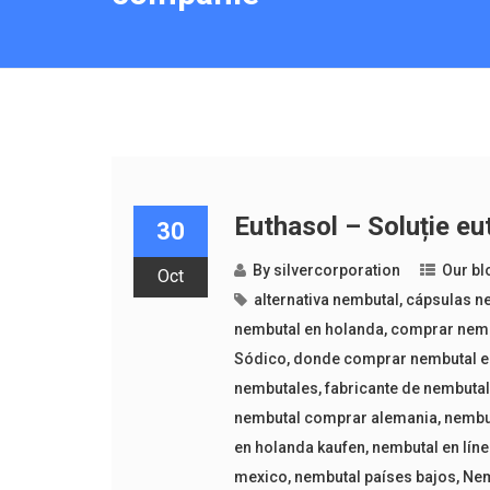
Euthasol – Soluție e
30
By
silvercorporation
Our bl
Oct
alternativa nembutal
,
cápsulas n
nembutal en holanda
,
comprar nemb
Sódico
,
donde comprar nembutal e
nembutales
,
fabricante de nembuta
nembutal comprar alemania
,
nembu
en holanda kaufen
,
nembutal en lín
mexico
,
nembutal países bajos
,
Nem