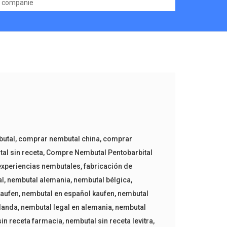
companie
utal
,
comprar nembutal china
,
comprar
al sin receta
,
Compre Nembutal Pentobarbital
experiencias nembutales
,
fabricación de
al
,
nembutal alemania
,
nembutal bélgica
,
kaufen
,
nembutal en español kaufen
,
nembutal
landa
,
nembutal legal en alemania
,
nembutal
in receta farmacia
,
nembutal sin receta levitra
,