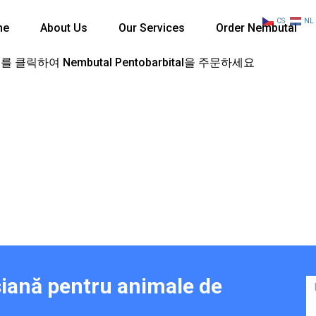
CS
NL
me
About Us
Our Services
Order Nembutal
 클릭하여 Nembutal Pentobarbital을 주문하세요
siană pentru animale de