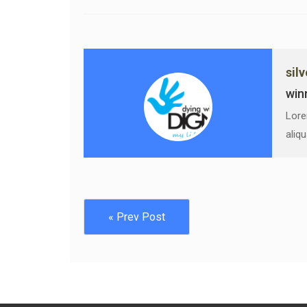
sil
win
Lore
aliq
« Prev Post