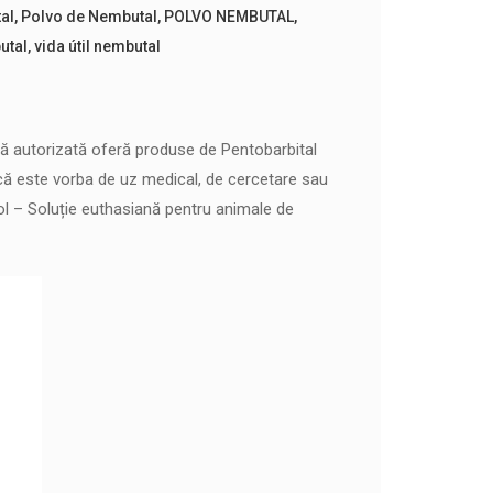
al
,
Polvo de Nembutal
,
POLVO NEMBUTAL
,
utal
,
vida útil nembutal
 autorizată oferă produse de Pentobarbital
Fie că este vorba de uz medical, de cercetare sau
asol – Soluție euthasiană pentru animale de