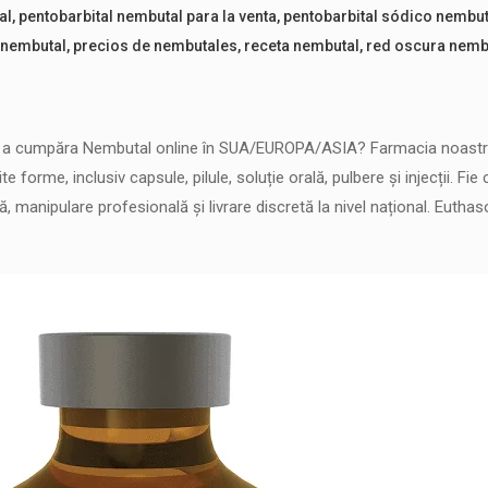
al
,
pentobarbital nembutal para la venta
,
pentobarbital sódico nembut
 nembutal
,
precios de nembutales
,
receta nembutal
,
red oscura nemb
ru a cumpăra Nembutal online în SUA/EUROPA/ASIA? Farmacia noastră
ite forme, inclusiv capsule, pilule, soluție orală, pulbere și injecții. 
că, manipulare profesională și livrare discretă la nivel național. Euth