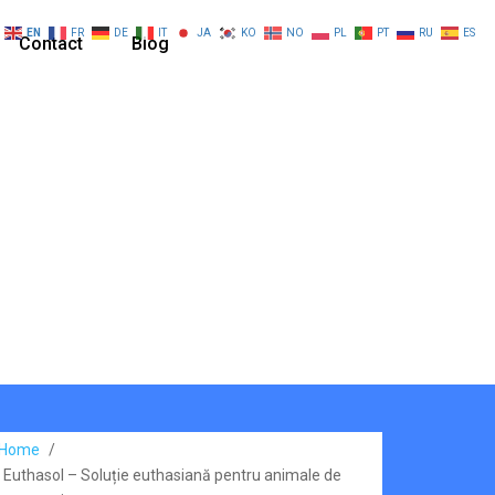
EN
FR
DE
IT
JA
KO
NO
PL
PT
RU
ES
Contact
Blog
Home
/
Euthasol – Soluție euthasiană pentru animale de