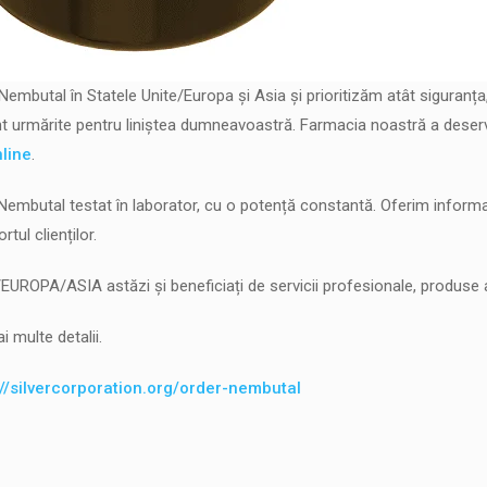
mbutal în Statele Unite/Europa și Asia și prioritizăm atât siguranța,
unt urmărite pentru liniștea dumneavoastră. Farmacia noastră a deserv
line
.
Nembutal testat în laborator, cu o potență constantă. Oferim informa
tul clienților.
ROPA/ASIA astăzi și beneficiați de servicii profesionale, produse aut
i multe detalii.
://silvercorporation.org/order-nembutal