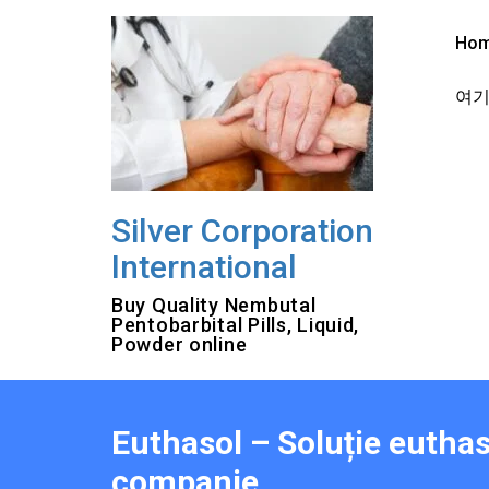
Skip
to
Ho
content
여기를
Silver Corporation
International
Buy Quality Nembutal
Pentobarbital Pills, Liquid,
Powder online
Euthasol – Soluție eutha
companie