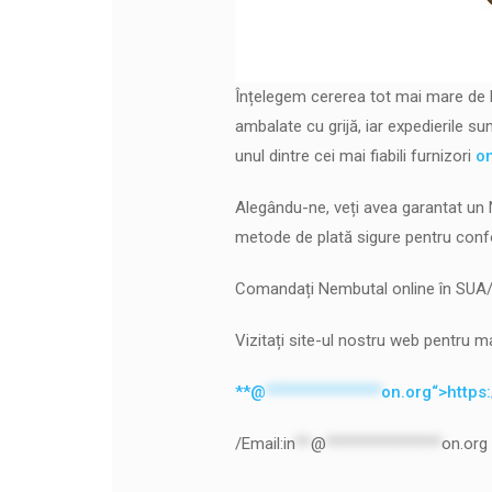
Înțelegem cererea tot mai mare de Ne
ambalate cu grijă, iar expedierile s
unul dintre cei mai fiabili furnizori
on
Alegându-ne, veți avea garantat un 
metode de plată sigure pentru confor
Comandați Nembutal online în SUA/EU
Vizitați site-ul nostru web pentru ma
**@
***************
on.org“>https
/Email:
in
**
@
***************
on.org