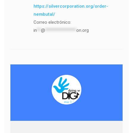
https://silvercorporation.org/order-
nembutal/
Correo electrónico:
in
**
@
***************
on.org