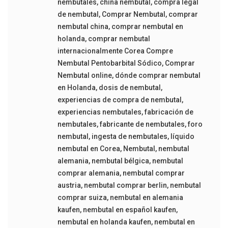
nembutales
,
china nembutal
,
compra legal
de nembutal
,
Comprar Nembutal
,
comprar
nembutal china
,
comprar nembutal en
holanda
,
comprar nembutal
internacionalmente Corea Compre
Nembutal Pentobarbital Sódico
,
Comprar
Nembutal online
,
dónde comprar nembutal
en Holanda
,
dosis de nembutal
,
experiencias de compra de nembutal
,
experiencias nembutales
,
fabricación de
nembutales
,
fabricante de nembutales
,
foro
nembutal
,
ingesta de nembutales
,
líquido
nembutal en Corea
,
Nembutal
,
nembutal
alemania
,
nembutal bélgica
,
nembutal
comprar alemania
,
nembutal comprar
austria
,
nembutal comprar berlin
,
nembutal
comprar suiza
,
nembutal en alemania
kaufen
,
nembutal en español kaufen
,
nembutal en holanda kaufen
,
nembutal en