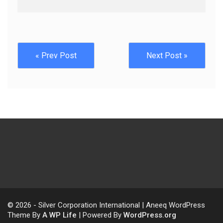
« Prev Post
Next Post »
© 2026 - Silver Corporation International | Aneeq WordPress
Theme By
A WP Life
| Powered By
WordPress.org