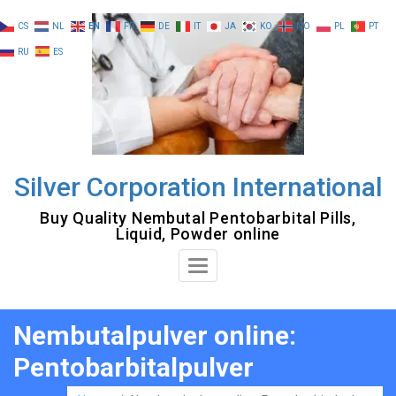
Skip
CS
NL
EN
FR
DE
IT
JA
KO
NO
PL
PT
to
RU
ES
content
Silver Corporation International
Buy Quality Nembutal Pentobarbital Pills,
Liquid, Powder online
Toggle
Navigation
Nembutalpulver online:
Pentobarbitalpulver