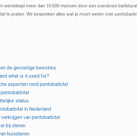
ven wereldwijd meer dan 10.000 mensen door een overdosis barbiturat
ital te praten. We bespreken alles wat je moet weten over pentobarb
l en de gevoelige kwesties
and what is it used for?
sche aspecten rond pentobarbital
 pentobarbital
telijke status
tobarbital in Nederland
al verkrijgen van pentobarbital
e bij dieren
van huisdieren