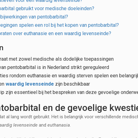
rnatieven voor een waardig levenseinde?
arbital gebruikt voor medische doeleinden?
n bijwerkingen van pentobarbital?
gingen spelen een rol bij het kopen van pentobarbital?
praten over euthanasie en een waardig levenseinde?
en
turaat met zowel medische als dodelijke toepassingen
an pentobarbital is in Nederland strikt gereguleerd
ties rondom euthanasie en waardig sterven spelen een belangrij
een
waardig levenseinde
zijn beschikbaar
p zijn essentieel bij het bespreken van deze gevoelige onderw
ntobarbital en de gevoelige kwesti
at al lang wordt gebruikt. Het is belangrijk voor verschillende medis
aardig levenseinde
and
euthanasia
.