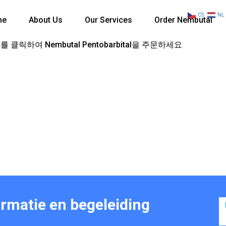
CS
NL
me
About Us
Our Services
Order Nembutal
 클릭하여 Nembutal Pentobarbital을 주문하세요
ormatie en begeleiding