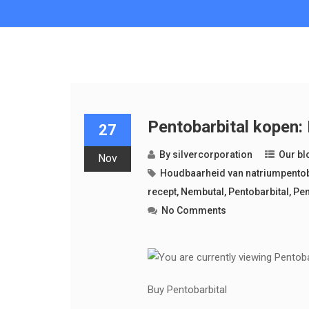
Pentobarbital kopen: 
27
By
silvercorporation
Our bl
Nov
Houdbaarheid van natriumpentob
recept
,
Nembutal
,
Pentobarbital
,
Pen
No Comments
Buy Pentobarbital