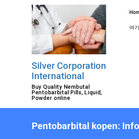
Skip
to
Ho
content
여기를
Silver Corporation
International
Buy Quality Nembutal
Pentobarbital Pills, Liquid,
Powder online
Pentobarbital kopen: Inf