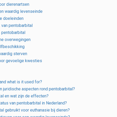
oor dierenartsen
een waardig levenseinde
he doeleinden
 van pentobarbital
 pentobarbital
che overwegingen
lfbeschikking
waardig sterven
oor gevoelige kwesties
and what is it used for?
n juridische aspecten rond pentobarbital?
al en wat zijn de effecten?
tatus van pentobarbital in Nederland?
al gebruikt voor euthanasie bij dieren?