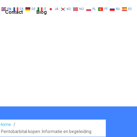
EN
FR
DE
IT
JA
KO
NO
PL
PT
RU
ES
Contact
Blog
Home
/
Pentobarbital kopen: Informatie en begeleiding