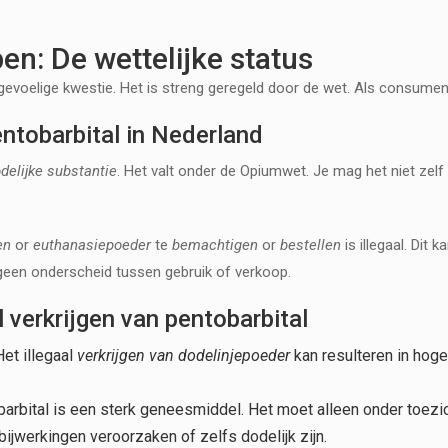
en: De wettelijke status
gevoelige kwestie. Het is streng geregeld door de wet. Als consument
ntobarbital in Nederland
delijke substantie
. Het valt onder de Opiumwet. Je mag het niet zelf
en
or
euthanasiepoeder
te
bemachtigen
or
bestellen
is illegaal. Dit
geen onderscheid tussen gebruik of verkoop.
al verkrijgen van pentobarbital
et illegaal
verkrijgen van dodelinjepoeder
kan resulteren in hog
arbital is een sterk geneesmiddel. Het moet alleen onder toezi
bijwerkingen veroorzaken of zelfs dodelijk zijn.