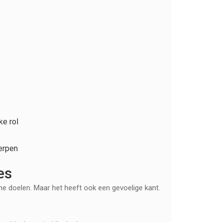
ke rol
erpen
es
che doelen. Maar het heeft ook een gevoelige kant.