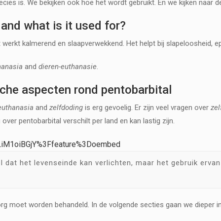
cies is. We bekijken ook hoe het wordt gebruikt. En we kijken naar d
and what is it used for?
et werkt kalmerend en slaapverwekkend. Het helpt bij slapeloosheid, e
hanasia
and
dieren-euthanasie
.
sche aspecten rond pentobarbital
euthanasia
and
zelfdoding
is erg gevoelig. Er zijn veel vragen over
zel
ver pentobarbital verschilt per land en kan lastig zijn.
MLiM1oiBGjY%3Ffeature%3Doembed
l dat het levenseinde kan verlichten, maar het gebruik ervan
zorg moet worden behandeld. In de volgende secties gaan we dieper i