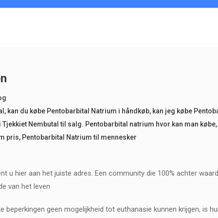
en
og
al
,
kan du købe Pentobarbital Natrium i håndkøb
,
kan jeg købe Pentobar
 Tjekkiet Nembutal til salg. Pentobarbital natrium hvor kan man købe
m pris
,
Pentobarbital Natrium til mennesker
ent u hier aan het juiste adres. Een community die 100% achter waard
de van het leven
 beperkingen geen mogelijkheid tot euthanasie kunnen krijgen, is hu