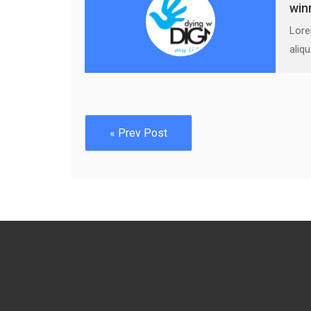
win
Lore
aliq
« Prev Post