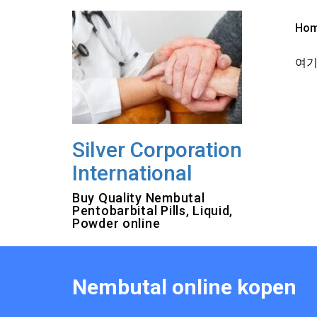
Skip
to
Ho
content
여기를
Silver Corporation
International
Buy Quality Nembutal
Pentobarbital Pills, Liquid,
Powder online
Nembutal online kopen