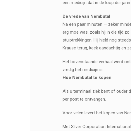
een medicijn dat in de loop der jare
De vrede van Nembutal
Na een paar minuten — zeker minder d
erg moe was, zoals hij in die tijd z
stuiptrekkingen. Hij hield nog stee
Krause terug, keek aandachtig en zei:
Het bovenstaande verhaal werd onthu
vredig het medicijn is.
Hoe Nembutal te kopen
Als u terminaal ziek bent of ouder 
per post te ontvangen.
Voor velen levert het kopen van Nem
Met Silver Corporation Internationa