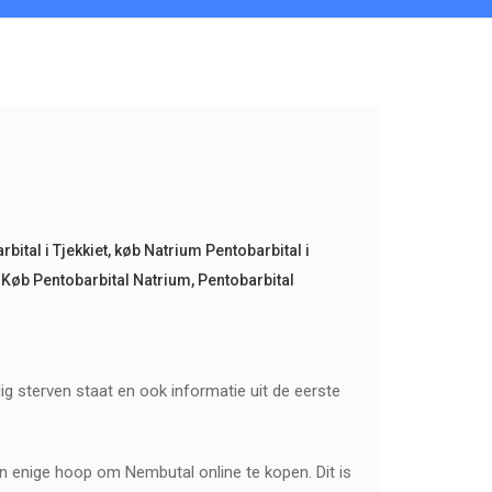
bital i Tjekkiet
,
køb Natrium Pentobarbital i
,
Køb Pentobarbital Natrium
,
Pentobarbital
ig sterven staat en ook informatie uit de eerste
n enige hoop om Nembutal online te kopen. Dit is