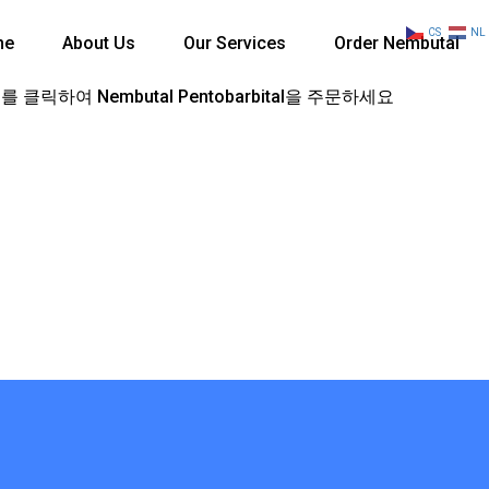
CS
NL
me
About Us
Our Services
Order Nembutal
 클릭하여 Nembutal Pentobarbital을 주문하세요