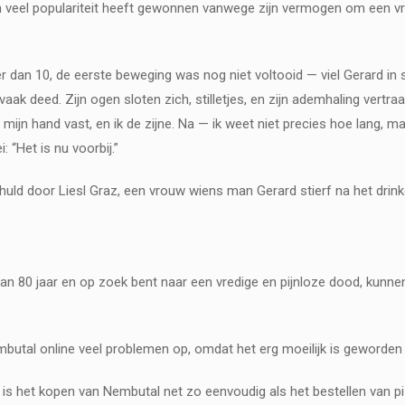
n veel populariteit heeft gewonnen vanwege zijn vermogen om een ​​vre
an 10, de eerste beweging was nog niet voltooid — viel Gerard in slaa
o vaak deed. Zijn ogen sloten zich, stilletjes, en zijn ademhaling vert
ds mijn hand vast, en ik de zijne. Na — ik weet niet precies hoe lang
 “Het is nu voorbij.”
ld door Liesl Graz, een vrouw wiens man Gerard stierf na het drinke
dan 80 jaar en op zoek bent naar een vredige en pijnloze dood, kunnen
butal online veel problemen op, omdat het erg moeilijk is geworden 
l is het kopen van Nembutal net zo eenvoudig als het bestellen van p