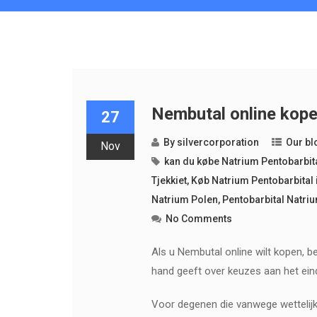
Nembutal online kop
27
By
silvercorporation
Our bl
Nov
kan du købe Natrium Pentobarbit
Tjekkiet
,
Køb Natrium Pentobarbital i
Natrium Polen
,
Pentobarbital Natriu
No Comments
Als u Nembutal online wilt kopen, b
hand geeft over keuzes aan het ein
Voor degenen die vanwege wettelijke