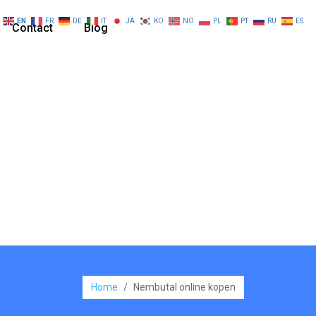
EN
FR
DE
IT
JA
KO
NO
PL
PT
RU
ES
Contact
Blog
Home
/
Nembutal online kopen