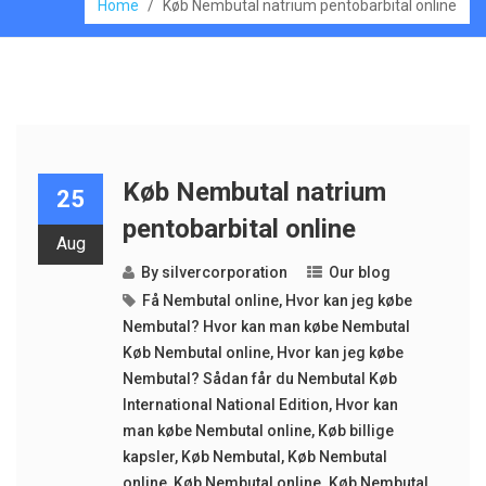
Home
/
Køb Nembutal natrium pentobarbital online
Køb Nembutal natrium
25
pentobarbital online
Aug
By
silvercorporation
Our blog
Få Nembutal online
,
Hvor kan jeg købe
Nembutal? Hvor kan man købe Nembutal
Køb Nembutal online
,
Hvor kan jeg købe
Nembutal? Sådan får du Nembutal Køb
International National Edition
,
Hvor kan
man købe Nembutal online
,
Køb billige
kapsler
,
Køb Nembutal
,
Køb Nembutal
online
,
Køb Nembutal online. Køb Nembutal