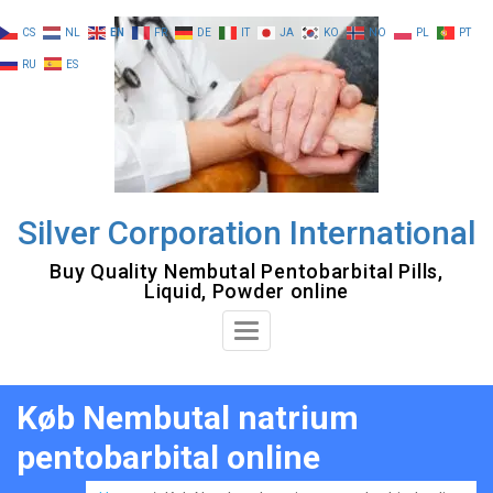
Skip
CS
NL
EN
FR
DE
IT
JA
KO
NO
PL
PT
to
RU
ES
content
Silver Corporation International
Buy Quality Nembutal Pentobarbital Pills,
Liquid, Powder online
Toggle
Navigation
Køb Nembutal natrium
pentobarbital online