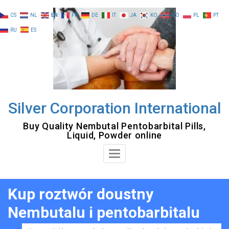
Skip
CS
NL
EN
FR
DE
IT
JA
KO
NO
PL
PT
to
RU
ES
content
Silver Corporation International
Buy Quality Nembutal Pentobarbital Pills,
Liquid, Powder online
Toggle
Navigation
Kup roztwór doustny
Nembutalu i pentobarbitalu