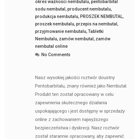
okres ważności nembutalu
,
pentobarbital
sodu nembutal
,
producent nembutalu
,
produkcja nembutalu
,
PROSZEK NEMBUTAL
,
proszek nembutalu
,
przepis na nembutal
,
przyjmowanie nembutalu
,
Tabletki
Nembutalu
,
zamów nembutal
,
zamów
nembutal online
No Comments
Nasz wysokiej jakości roztwór doustny
Pentobarbitalu, znany również jako Nembutal.
Produkt ten został opracowany w celu
zapewnienia skutecznego działania
uspokajającego i jest dostępny w sprzedaży
online z zachowaniem najwyższego
bezpieczeństwa i dyskrecji. Nasz roztwór
został starannie opracowany, aby zapewnić