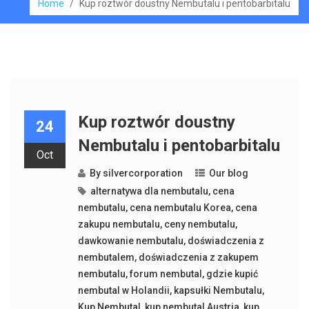
Home
/
Kup roztwór doustny Nembutalu i pentobarbitalu
Kup roztwór doustny
24
Nembutalu i pentobarbitalu
Oct
By
silvercorporation
Our blog
alternatywa dla nembutalu
,
cena
nembutalu
,
cena nembutalu Korea
,
cena
zakupu nembutalu
,
ceny nembutalu
,
dawkowanie nembutalu
,
doświadczenia z
nembutalem
,
doświadczenia z zakupem
nembutalu
,
forum nembutal
,
gdzie kupić
nembutal w Holandii
,
kapsułki Nembutalu
,
Kup Nembutal
,
kup nembutal Austria
,
kup