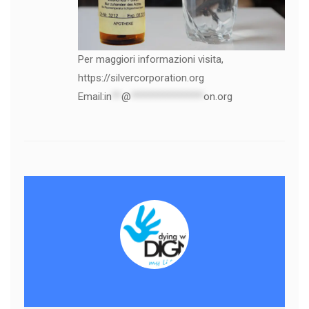
Per maggiori informazioni visita,
https://silvercorporation.org
Email:
in
**
@
***************
on.org