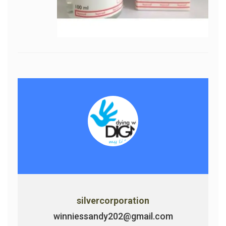
silvercorporation
winniessandy202@gmail.com