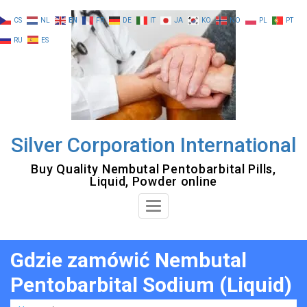
Skip
CS
NL
EN
FR
DE
IT
JA
KO
NO
PL
PT
to
RU
ES
content
Silver Corporation International
Buy Quality Nembutal Pentobarbital Pills,
Liquid, Powder online
Toggle
Navigation
Gdzie zamówić Nembutal
Pentobarbital Sodium (Liquid)