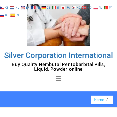
Skip
CS
NL
EN
FR
DE
IT
JA
KO
NO
PL
PT
to
RU
ES
content
Silver Corporation International
Buy Quality Nembutal Pentobarbital Pills,
Liquid, Powder online
Toggle
Navigation
Home
/