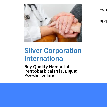
Skip
to
Ho
content
여기를
Silver Corporation
International
Buy Quality Nembutal
Pentobarbital Pills, Liquid,
Powder online