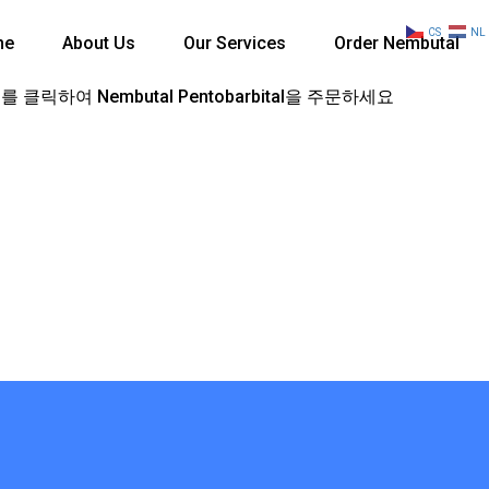
CS
NL
me
About Us
Our Services
Order Nembutal
 클릭하여 Nembutal Pentobarbital을 주문하세요