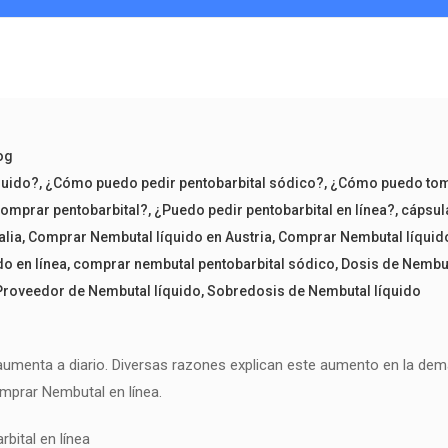
og
quido?
,
¿Cómo puedo pedir pentobarbital sódico?
,
¿Cómo puedo tom
omprar pentobarbital?
,
¿Puedo pedir pentobarbital en línea?
,
cápsul
alia
,
Comprar Nembutal líquido en Austria
,
Comprar Nembutal líquido
o en línea
,
comprar nembutal pentobarbital sódico
,
Dosis de Nembut
Proveedor de Nembutal líquido
,
Sobredosis de Nembutal líquido
umenta a diario. Diversas razones explican este aumento en la dema
omprar Nembutal en línea.
bital en línea