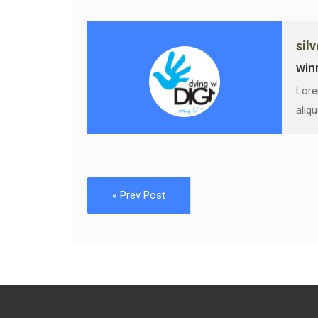
sil
win
Lore
aliq
« Prev Post