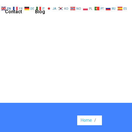
EN
FR
DE
IT
JA
KO
NO
PL
PT
RU
ES
Contact
Blog
Home
/