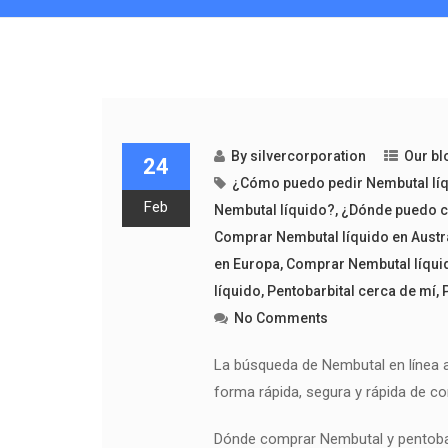
By
silvercorporation
Our bl
24
¿Cómo puedo pedir Nembutal lí
Feb
Nembutal líquido?
,
¿Dónde puedo c
Comprar Nembutal líquido en Austr
en Europa
,
Comprar Nembutal líquid
líquido
,
Pentobarbital cerca de mí
,
No Comments
La búsqueda de Nembutal en línea a
forma rápida, segura y rápida de c
Dónde comprar Nembutal y pentobar